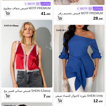
MOTF
MOTF PREMIUM قميص شفاف مطبوع
MOTF
بالزهور
41
MOTF PREMIUM قميص بتصميم رفر
.49€
ف خفيف الوزن، عيد الحب
28
.34€
SHEIN EZwear قميص نسائي قصير مح
بوك من قماش الساتان الأحمر الجذاب مع
7
SHEIN Unity بلوزة كاجوال للنساء صيفي
.69€
تطريز دانتيل أمامي وربطة عقدة
ة غير متماثلة الياقة مزودة بأكمام جرس
12
.49€
وشريط خصر مع ربطة، مناسبة للخروجا
ت والمواعيد والعطلات والمهرجانات المو