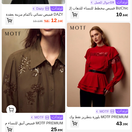
#كاجوال للعمل
BizChic قميص مخطط للنساء للذهاب إل
Dazy
ى العمل ، ملابس مكتبية ، أنيقة للعمل ، ال
10
DAZY قميص نسائي بأكمام مزينة بعقدة
.84€
مواعدة ، الربيع / الصيف
كبيرة مطبوع بالزهور للربيع والصيف، بلو
12
13.13€
%6-
.24€
زة للعطلات والشاطئ
1
1
MOTF
MOTF PREMIUM بلوزة بتطريز نقط وك
MOTF
شكش من الشبك بتباين الألوان
43
MOTF PREMIUM قميص أنيق للنساء م
.39€
زين بالترتر والتطريز الأمامي مع أزرار
25
.89€