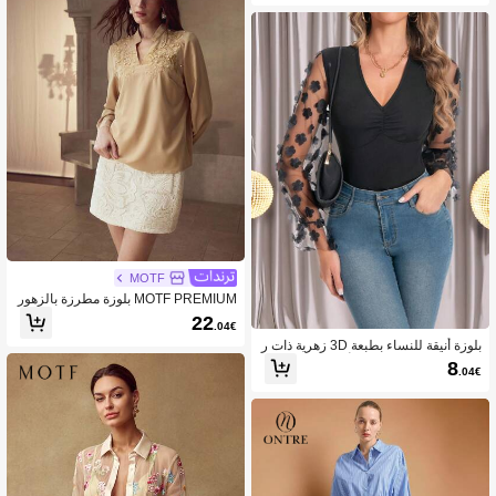
MOTF
MOTF PREMIUM بلوزة مطرزة بالزهور
22
.04€
بلوزة أنيقة للنساء بطبعة 3D زهرية ذات ر
قبة على شكل حرف V وأكمام طويلة، منا
8
.04€
سبة للربيع والخريف