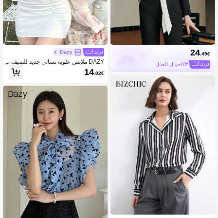
24
Dazy
.49€
DAZY ملابس علوية نسائي جديد للصيف ب
#كاجوال للعمل
أسلوب عصري وفضفاض للعطلات والاست
14
.02€
رخاء، بأكمام طويلة