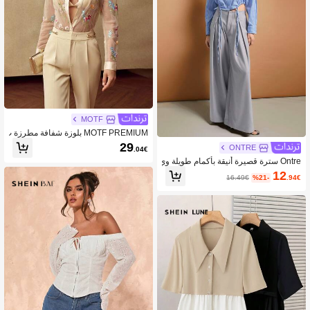
MOTF
MOTF PREMIUM بلوزة شفافة مطرزة ب
الزهور
29
ONTRE
.04€
Ontre سترة قصيرة أنيقة بأكمام طويلة وي
اقة بوفي وكتفين منسدلة بقصة مخططة،
12
16.49€
%21-
.94€
تصميم عصري بسيط ومناسب للتنقل الح
ضري