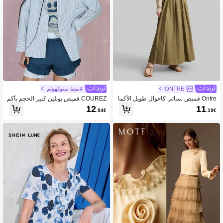
ONTRE
#نمط ستوكهولم
Ontre قميص نسائي كاجوال طويل الأكما
COUREZ قميص بوبلين كبير الحجم بأكم
م وحيد الصدر من الشيفون ذات إلهام العق
ام طويلة / كاجوال للشارع / Y2K / موسيق
12
11
.94€
.19€
د التسعينيات، قابل للتنفس، للأعمال والت
ى الترفيه الفاخرة من القطن الفينتاج
نقلات اليومية