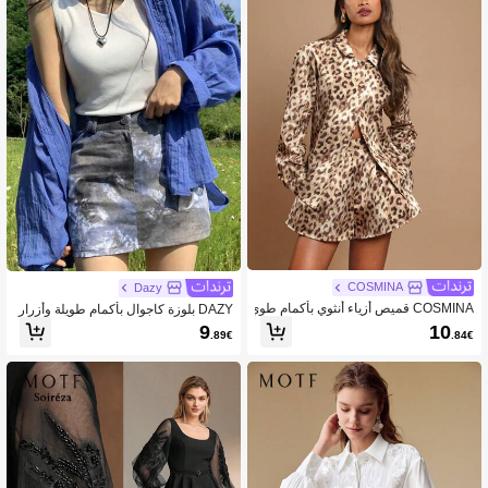
COSMINA
Dazy
COSMINA قميص أزياء أنثوي بأكمام طوي
DAZY بلوزة كاجوال بأكمام طويلة وأزرار
لة وياقة بوكيه، بطبعة فهد مناسب للخري
من لون واحد للنساء، مناسبة للارتداء اليو
10
9
.84€
.89€
ف
مي