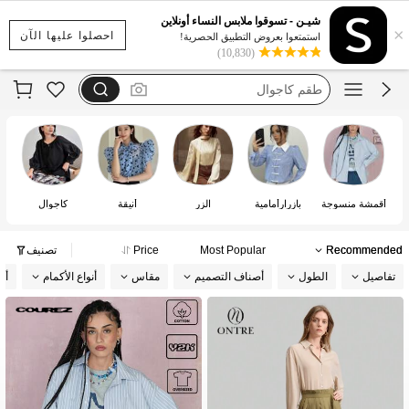
dazy
شيـن - تسوقوا ملابس النساء أونلاين
×
motf
احصلوا عليها الآن
استمتعوا بعروض التطبيق الحصرية!
(10,830)
anewsta
طقم كاجوال
ontre
dazy
أقمشة منسوجة
بازرارأمامية
الزر
أنيقة
كاجوال
Recommended
Most Popular
Price
تصنيف
تفاصيل
الطول
أصناف التصميم
مقاس
أنواع الأكمام
أس