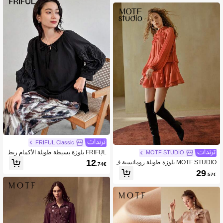
سيقية والأعراس
FRIFUL Classic
FRIFUL بلوزة بسيطة طويلة الأكمام ربط
MOTF STUDIO
ة أمامية، لون واحد، للسيدات، للارتداء الي
12
MOTF STUDIO بلوزة طويلة رومانسية ف
.74€
ومي العادي
ضفاضة بياقة مزيفة كبيرة الحجم
29
.57€