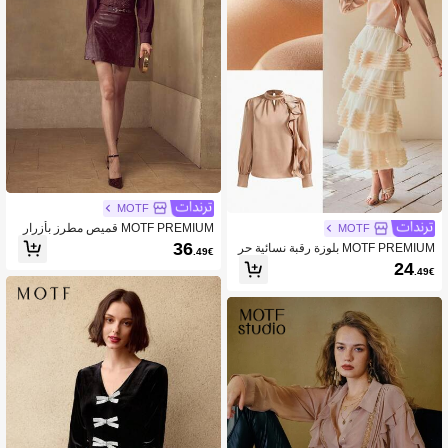
MOTF
MOTF PREMIUM قميص مطرز بأزرار
MOTF
36
MOTF PREMIUM بلوزة رقبة نسائية حر
.49€
ف مفتاح الياقة مع تريم بتفاصيل مجعدة م
24
.49€
ن القماش الأطلسي