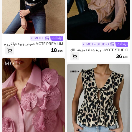
MOTF
MOTF PREMIUM قميص جبهة فيلكرو م
MOTF STUDIO
رصع بالراين
18
MOTF STUDIO بلوزة شفافة مزينة بالك
.19€
شكشة والتطريز والتصميم الأنيق
36
.49€