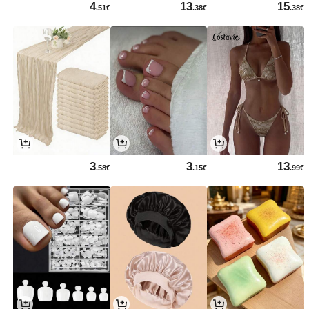
4
13
15
.51€
.38€
.38€
3
3
13
.58€
.15€
.99€