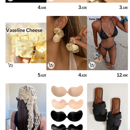
4
3
3
.04€
.03€
.18€
5
4
12
.62€
.62€
.49€