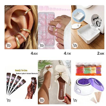
4
4
2
.81€
.73€
.68€