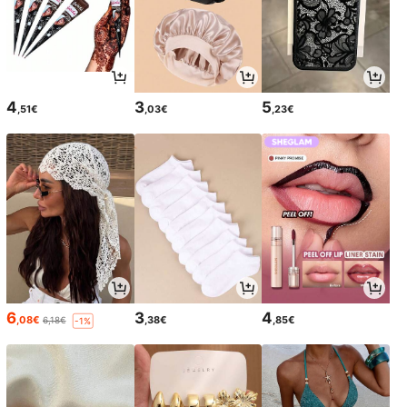
4
3
5
,51€
,03€
,23€
6
3
4
,08€
,38€
,85€
6,18€
-1%