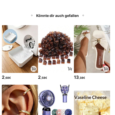
Könnte dir auch gefallen
2
2
13
,68€
,58€
,38€