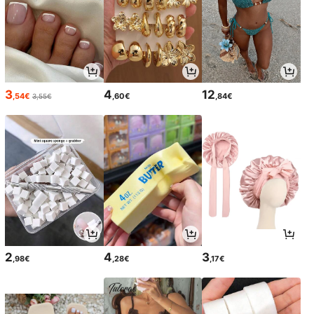
3
4
12
,54€
,60€
,84€
3,55€
2
4
3
,98€
,28€
,17€