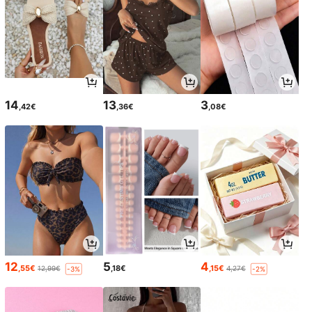
14
13
3
,42€
,36€
,08€
12
5
4
,55€
,18€
,15€
12,99€
4,27€
-3%
-2%