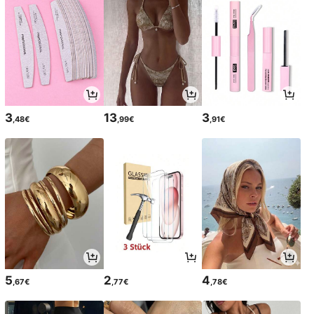
3
13
3
,48€
,99€
,91€
5
2
4
,67€
,77€
,78€