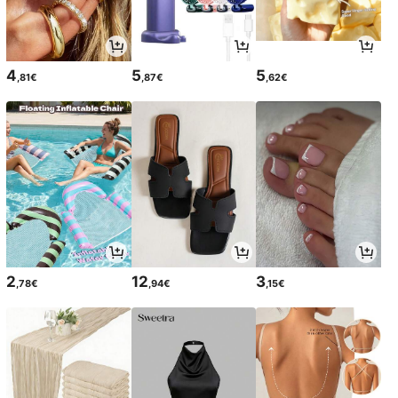
4
5
5
,81€
,87€
,62€
2
12
3
,78€
,94€
,15€