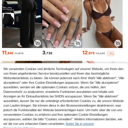
11
3
12
,84€
,73€
,97€
11,87€
13,32€
-2%
Wir verwenden Cookies und ähnliche Technologien auf unserer Website, um Ihnen den
von Ihnen angeforderten Service bereitzustellen und Ihnen das bestmögliche
Webseitenerlebnis zu bieten. Sie können jederzeit nach Ihrer Wahl "Alle ablehnen", "Alle
akzeptieren" oder Ihre Cookie-Einstellungen anpassen. Wenn Sie "Alle akzeptieren"
auswählen, werden wir alle optionalen Cookies setzen, die uns helfen, den
Datenverkehr zu analysieren, erweiterte Funktionen anzubieten und Inhalte und
Anzeigen an Ihr Einkaufserlebnis bei SHEIN anzupassen. Wenn Sie "Alle ablehnen"
auswählen, lassen Sie nur die unbedingt erforderlichen Cookies zu, die unsere Website
zum Laufen bringen. Sie können diese in den Browsereinstellungen deaktivieren, was
jedoch die Funktionalität der Website beeinträchtigen kann. Um mehr über die von uns
verwendeten Cookies zu erfahren und Ihre optionalen Cookie-Einstellungen
3
8
4
anzupassen, wählen Sie bitte "Cookies verwalten". Weitere Informationen darüber, wie
,74€
,90€
,31€
wir die von uns erfassten Daten verarbeiten,
finden Sie in unserer