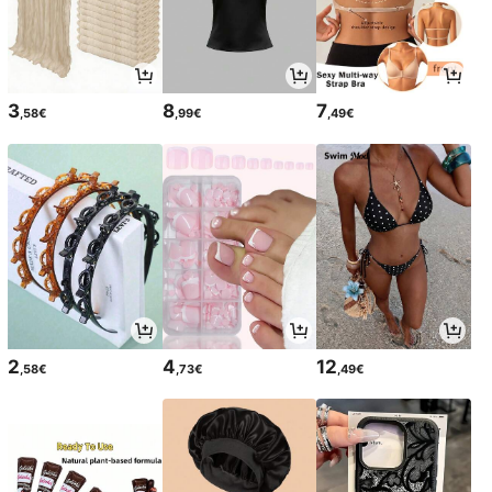
3
8
7
,58€
,99€
,49€
2
4
12
,58€
,73€
,49€