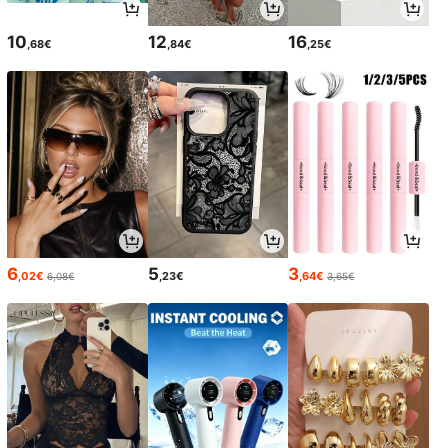
10
12
16
,68€
,84€
,25€
6
5
3
,02€
,23€
,64€
6,08€
3,65€