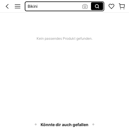
Bikini
Bikini Set Damen
Festival Outfit Damen
Squishies
Kein passendes Produkt gefunden.
Könnte dir auch gefallen