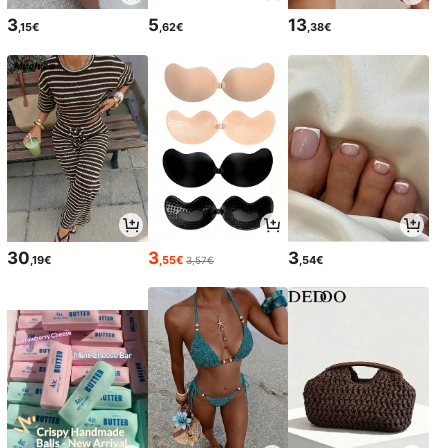
3
5
13
,15€
,62€
,38€
30
3
3
,19€
,55€
,54€
3,57€