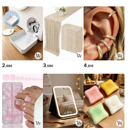
2
3
4
,68€
,58€
,81€