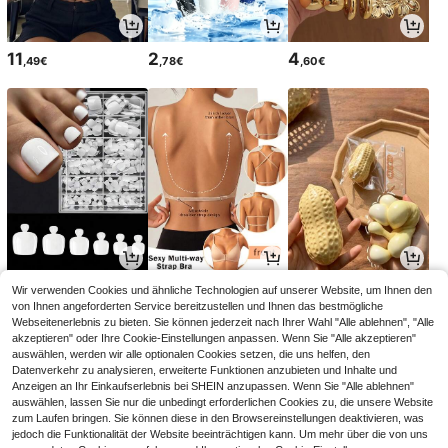
11
2
4
,49€
,78€
,60€
4
7
3
Wir verwenden Cookies und ähnliche Technologien auf unserer Website, um Ihnen den
,04€
,49€
,08€
von Ihnen angeforderten Service bereitzustellen und Ihnen das bestmögliche
Webseitenerlebnis zu bieten. Sie können jederzeit nach Ihrer Wahl "Alle ablehnen", "Alle
akzeptieren" oder Ihre Cookie-Einstellungen anpassen. Wenn Sie "Alle akzeptieren"
auswählen, werden wir alle optionalen Cookies setzen, die uns helfen, den
Datenverkehr zu analysieren, erweiterte Funktionen anzubieten und Inhalte und
Anzeigen an Ihr Einkaufserlebnis bei SHEIN anzupassen. Wenn Sie "Alle ablehnen"
auswählen, lassen Sie nur die unbedingt erforderlichen Cookies zu, die unsere Website
zum Laufen bringen. Sie können diese in den Browsereinstellungen deaktivieren, was
jedoch die Funktionalität der Website beeinträchtigen kann. Um mehr über die von uns