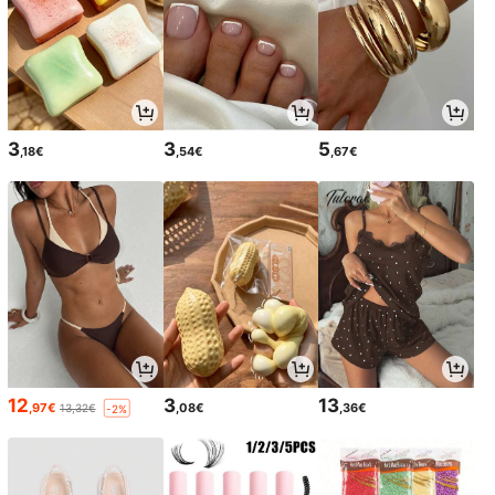
3
3
5
,18€
,54€
,67€
12
3
13
,97€
,08€
,36€
13,32€
-2%