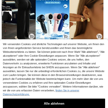
11
2
3
Wir verwenden Cookies und ähnliche Technologien auf unserer Website, um Ihnen den
,84€
,78€
,74€
11,87€
von Ihnen angeforderten Service bereitzustellen und Ihnen das bestmögliche
Webseitenerlebnis zu bieten. Sie können jederzeit nach Ihrer Wahl "Alle ablehnen", "Alle
akzeptieren" oder Ihre Cookie-Einstellungen anpassen. Wenn Sie "Alle akzeptieren"
auswählen, werden wir alle optionalen Cookies setzen, die uns helfen, den
Datenverkehr zu analysieren, erweiterte Funktionen anzubieten und Inhalte und
Anzeigen an Ihr Einkaufserlebnis bei SHEIN anzupassen. Wenn Sie "Alle ablehnen"
auswählen, lassen Sie nur die unbedingt erforderlichen Cookies zu, die unsere Website
zum Laufen bringen. Sie können diese in den Browsereinstellungen deaktivieren, was
jedoch die Funktionalität der Website beeinträchtigen kann. Um mehr über die von uns
verwendeten Cookies zu erfahren und Ihre optionalen Cookie-Einstellungen
anzupassen, wählen Sie bitte "Cookies verwalten". Weitere Informationen darüber, wie
wir die von uns erfassten Daten verarbeiten,
finden Sie in unserer
Datenschutzerklärung.
10
9
10
,19€
,99€
,25€
Alle ablehnen