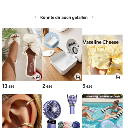
Könnte dir auch gefallen
13
2
5
,38€
,68€
,62€