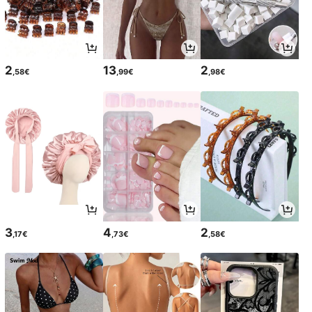
2
13
2
,58€
,99€
,98€
3
4
2
,17€
,73€
,58€