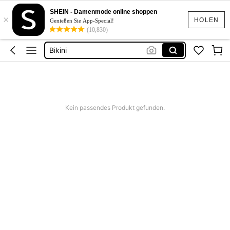
Festival Outfit Damen
SHEIN - Damenmode online shoppen
×
Squishies
HOLEN
Genießen Sie App-Special!
(10,830)
Sommerkleider Für Damen
Bikini
Bikini Set Damen
Festival Outfit Damen
Squishies
Kein passendes Produkt gefunden.