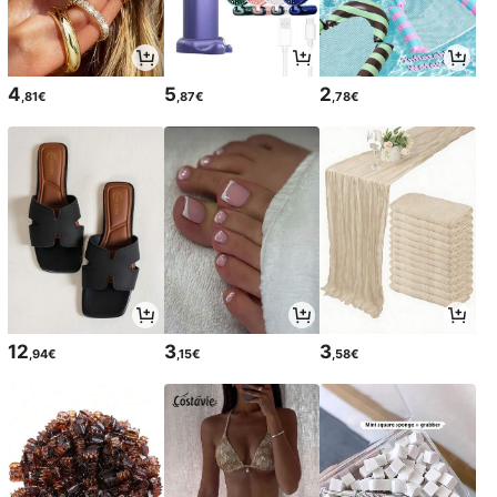
4
5
2
,81€
,87€
,78€
12
3
3
,94€
,15€
,58€