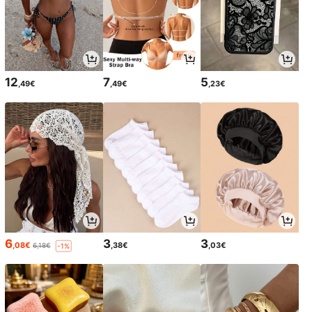
12
7
5
,49€
,49€
,23€
6
3
3
,08€
,38€
,03€
6,18€
-1%