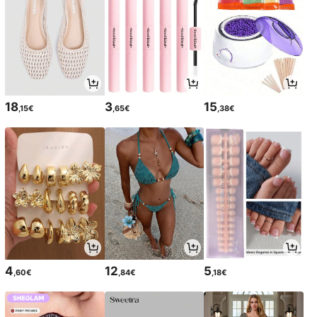
18
3
15
,15€
,65€
,38€
4
12
5
,60€
,84€
,18€