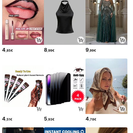
4
8
9
,85€
,99€
,99€
4
5
4
,51€
,93€
,78€