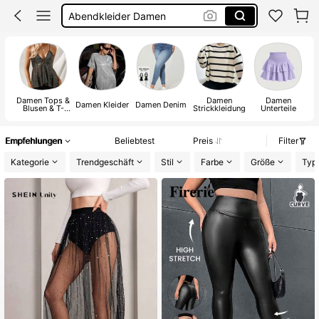
Sommer Kleider
Sommerkleider Für Damen
Bikini
Damen Tops &
Damen
Damen
Damen Kleider
Damen Denim
Blusen & T-
Strickkleidung
Unterteile
S
Shirts
Empfehlungen
Beliebtest
Preis
Filter
Kategorie
Trendgeschäft
Stil
Farbe
Größe
Typ