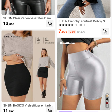
SHEIN Clasi Perlenbesetztes Dame
SHEIN Frenchy Kontrast Dobby Sch
n-Camisole für den Sommer
13
,61€
warz Hemd Mesh Volantärmel Rüsc
(1000+)
henkante Bluse, Langarm Tops
7
,00€
-33%
10,49€
SHEIN BASICS Vielseitiger einfarbig
8
er figurbetonter Rock für Frauen im
11
,99€