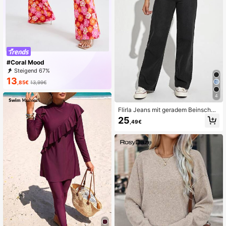
#Coral Mood
Steigend 67%
13
,85€
13,99€
4
Flirla Jeans mit geradem Beinschnit
t, hoher Taille, schrägen Taschen
25
,49€