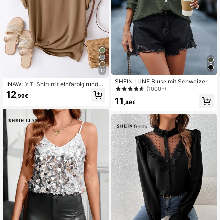
12
SHEIN LUNE Bluse mit Schweizer P
INAWLY T-Shirt mit einfarbig runde
unkt Guipure Spitzen Einsätzen und
(1000+)
m Kragen,
12
Puffärmeln, Langarmbluse
,99€
11
,49€