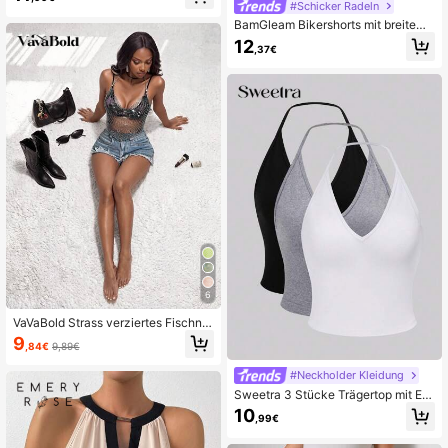
Sommer
#Schicker Radeln
BamGleam Bikershorts mit breitem
Bund
12
,37€
6
VaVaBold Strass verziertes Fischnet
z-Auflage Cami Top für Feiertagspa
9
,84€
9,89€
rty Kleidung
#Neckholder Kleidung
Sweetra 3 Stücke Trägertop mit Ein
farbig
10
,99€