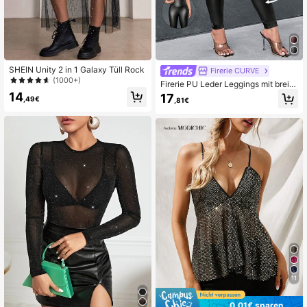
SHEIN Unity 2 in 1 Galaxy Tüll Rock
Firerie CURVE
(1000+)
Firerie PU Leder Leggings mit breite
m Taillenband
14
17
,49€
,81€
11
0,01€ sparen