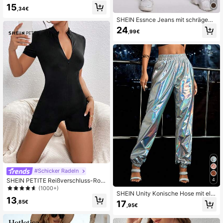
15
,34€
SHEIN Essnce Jeans mit schrägen
Taschen und Riss
24
,99€
#Schicker Radeln
SHEIN PETITE Reißverschluss-Rom
4
per mit halbem Reißverschluss, sch
(1000+)
SHEIN Unity Konische Hose mit ela
warzer Romper, für zierliche Frauen
13
stisch Bund
,85€
17
,95€