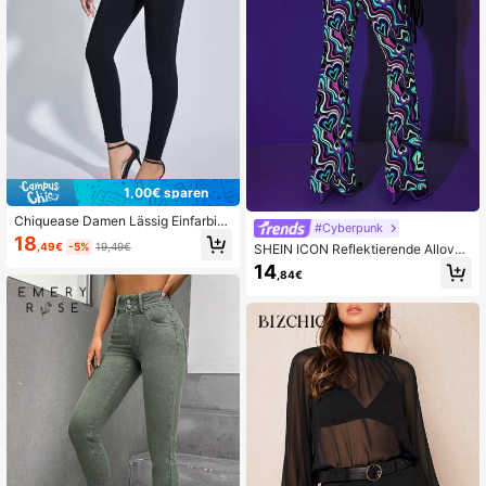
1,00€ sparen
Chiquease Damen Lässig Einfarbig
#Cyberpunk
e Slim-Fit Hose, Herbst
18
,49€
-5%
19,49€
SHEIN ICON Reflektierende Allover
-print Schlaghose Mit Grafik
14
,84€