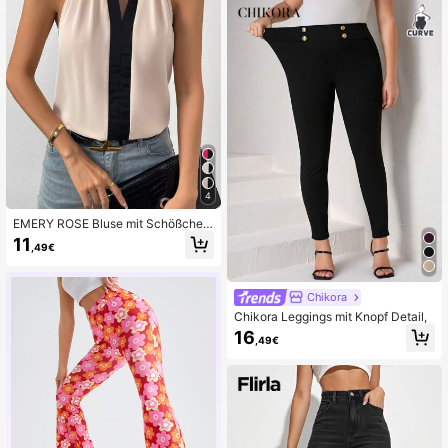
4
EMERY ROSE Bluse mit Schößchen
Saum und Schlüsselloch Ausschnitt
11
,49€
für Abendveranstaltungen, Oberteil
für ausgehende Anlässe
Chikora
Chikora Leggings mit Knopf Detail,
16
,49€