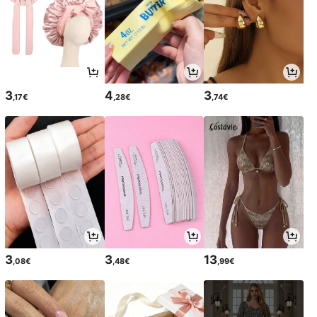
3
4
3
,17€
,28€
,74€
3
3
13
,08€
,48€
,99€