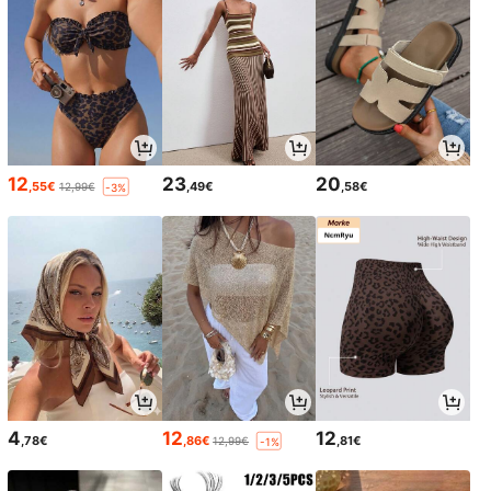
12
23
20
,55€
,49€
,58€
12,99€
-3%
4
12
12
,78€
,86€
,81€
12,99€
-1%