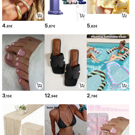
4
5
5
,81€
,87€
,62€
3
12
2
,15€
,94€
,78€