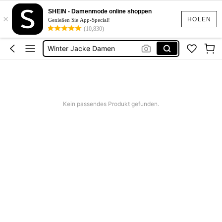
Herbst Jacke
SHEIN - Damenmode online shoppen
×
Jacke
HOLEN
Genießen Sie App-Special!
(10,830)
Winter Jacke Damen
Mantel Damen
Trenchcoat Damen
Herbst Jacke
Jacke
Kein passendes Produkt gefunden.