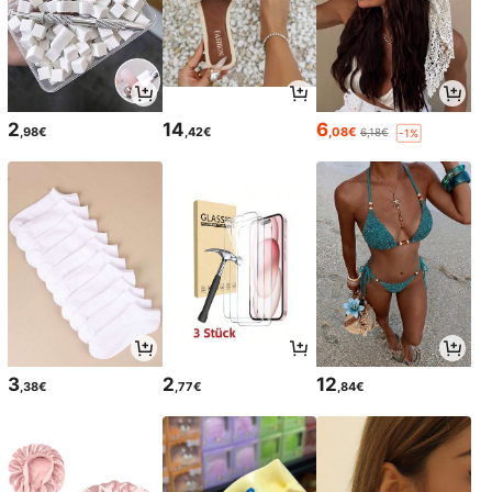
2
14
6
,98€
,42€
,08€
6,18€
-1%
3
2
12
,38€
,77€
,84€