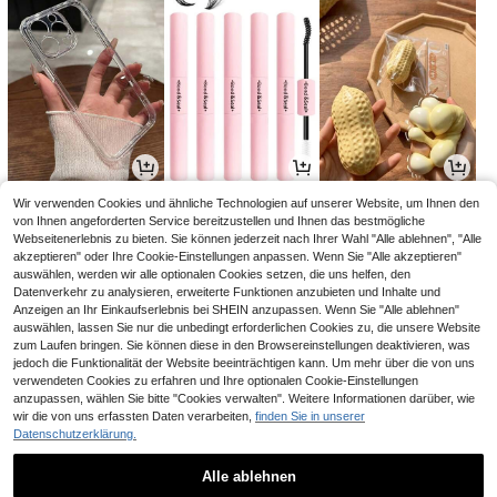
4
3
3
Wir verwenden Cookies und ähnliche Technologien auf unserer Website, um Ihnen den
,93€
,65€
,08€
4,96€
von Ihnen angeforderten Service bereitzustellen und Ihnen das bestmögliche
Webseitenerlebnis zu bieten. Sie können jederzeit nach Ihrer Wahl "Alle ablehnen", "Alle
akzeptieren" oder Ihre Cookie-Einstellungen anpassen. Wenn Sie "Alle akzeptieren"
auswählen, werden wir alle optionalen Cookies setzen, die uns helfen, den
Datenverkehr zu analysieren, erweiterte Funktionen anzubieten und Inhalte und
Anzeigen an Ihr Einkaufserlebnis bei SHEIN anzupassen. Wenn Sie "Alle ablehnen"
auswählen, lassen Sie nur die unbedingt erforderlichen Cookies zu, die unsere Website
zum Laufen bringen. Sie können diese in den Browsereinstellungen deaktivieren, was
jedoch die Funktionalität der Website beeinträchtigen kann. Um mehr über die von uns
verwendeten Cookies zu erfahren und Ihre optionalen Cookie-Einstellungen
anzupassen, wählen Sie bitte "Cookies verwalten". Weitere Informationen darüber, wie
wir die von uns erfassten Daten verarbeiten,
finden Sie in unserer
Datenschutzerklärung.
5
4
3
,69€
,31€
,68€
Alle ablehnen