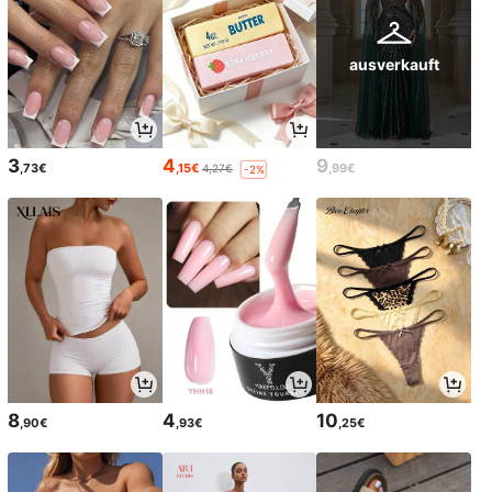
ausverkauft
3
4
9
,73€
,15€
,99€
4,27€
-2%
8
4
10
,90€
,93€
,25€