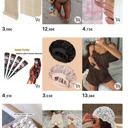
3
12
4
,58€
,49€
,73€
4
3
13
,51€
,03€
,36€