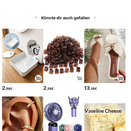
Könnte dir auch gefallen
2
2
13
,68€
,58€
,38€