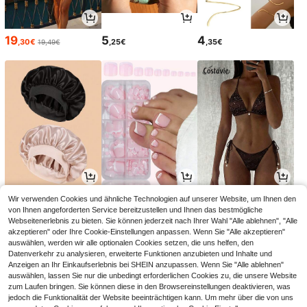
19
5
4
,30€
,25€
,35€
19,49€
3
4
13
Wir verwenden Cookies und ähnliche Technologien auf unserer Website, um Ihnen den
,03€
,73€
,99€
von Ihnen angeforderten Service bereitzustellen und Ihnen das bestmögliche
Webseitenerlebnis zu bieten. Sie können jederzeit nach Ihrer Wahl "Alle ablehnen", "Alle
akzeptieren" oder Ihre Cookie-Einstellungen anpassen. Wenn Sie "Alle akzeptieren"
auswählen, werden wir alle optionalen Cookies setzen, die uns helfen, den
Datenverkehr zu analysieren, erweiterte Funktionen anzubieten und Inhalte und
Anzeigen an Ihr Einkaufserlebnis bei SHEIN anzupassen. Wenn Sie "Alle ablehnen"
auswählen, lassen Sie nur die unbedingt erforderlichen Cookies zu, die unsere Website
zum Laufen bringen. Sie können diese in den Browsereinstellungen deaktivieren, was
jedoch die Funktionalität der Website beeinträchtigen kann. Um mehr über die von uns