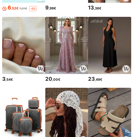
6
9
13
,52€
,99€
,36€
7,01€
-6%
3
20
23
,54€
,00€
,49€