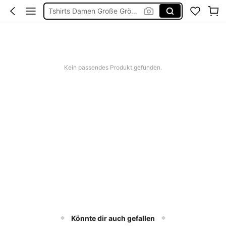
Tshirts Damen Große Größen
Oberteile Grosse Grössen
Tunika Große Größen
Tops Damen Große Größen
Kein passendes Produkt gefunden.
Könnte dir auch gefallen