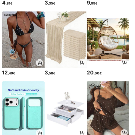
4
3
9
,81€
,35€
,99€
12
3
20
,49€
,58€
,00€