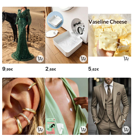
9
2
5
,99€
,68€
,62€