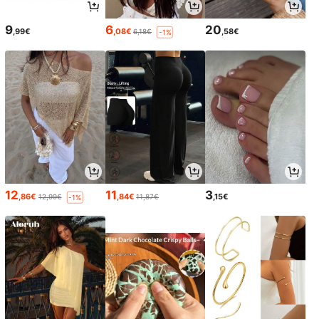
9
6
20
,99€
,08€
,58€
6,18€
-1%
12
11
3
,86€
,84€
,15€
12,99€
11,87€
-1%