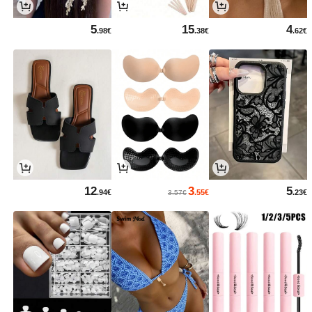
5
15
4
.98€
.38€
.62€
12
3
5
.94€
.55€
.23€
3.57€