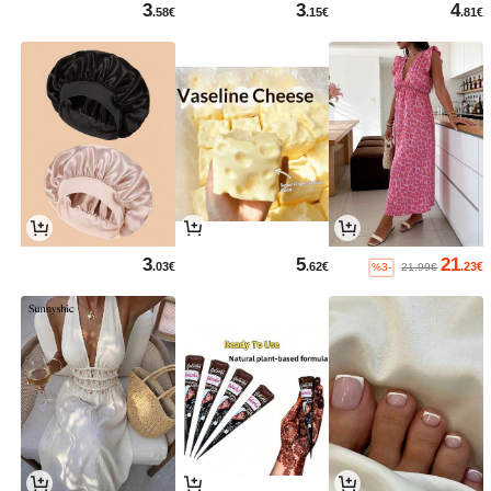
3
3
4
.58€
.15€
.81€
3
5
21
.03€
.62€
.23€
%3-
21.99€