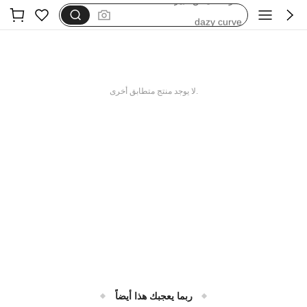
dazy curve
ملابس نساء قطن
maija
motf
.لا يوجد منتج متطابق أخرى
ربما يعجبك هذا أيضاً