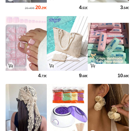
20
4
3
.29€
.51€
.54€
20.49€
4
9
10
.73€
.68€
.68€