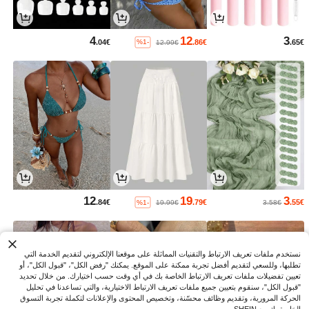
4
12
3
.04€
.86€
.65€
%1-
12.99€
12
19
3
.84€
.79€
.55€
%1-
19.99€
3.58€
نستخدم ملفات تعريف الارتباط والتقنيات المماثلة على موقعنا الإلكتروني لتقديم الخدمة التي
تطلبها، وللسعي لتقديم أفضل تجربة ممكنة على الموقع. يمكنك "رفض الكل"، "قبول الكل"، أو
تعيين تفضيلات ملفات تعريف الارتباط الخاصة بك في أي وقت حسب اختيارك. من خلال تحديد
"قبول الكل"، سنقوم بتعيين جميع ملفات تعريف الارتباط الاختيارية، والتي تساعدنا في تحليل
الحركة المرورية، وتقديم وظائف محسّنة، وتخصيص المحتوى والإعلانات لتكملة تجربة التسوق