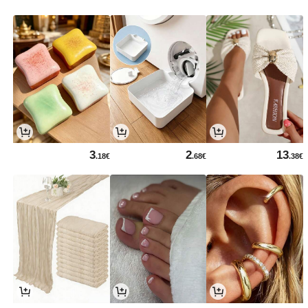
3
2
13
.18€
.68€
.38€