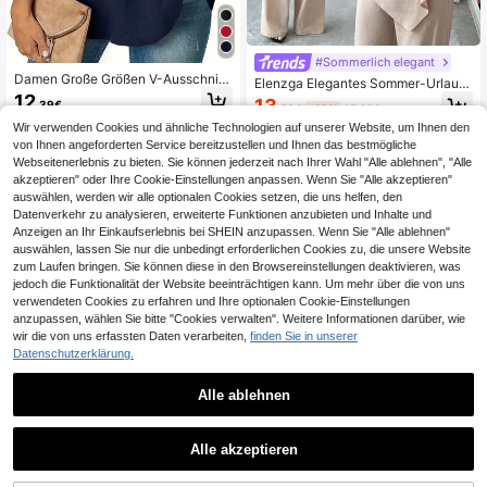
#Sommerlich elegant
Damen Große Größen V-Ausschnitt
Elenzga Elegantes Sommer-Urlaub
einfarbige Rüschen Kurzarm Bluse
12
s-Outfit für Frauen mit asymmetrisc
13
,39€
Sommer
,50€
-48%
25,98€
hem Kragen, Kurzarm-Metallic-Bau
mwoll-Top und hochgeschnittener,
Wir verwenden Cookies und ähnliche Technologien auf unserer Website, um Ihnen den
weiter Hose. Geeignet für den täglic
von Ihnen angeforderten Service bereitzustellen und Ihnen das bestmögliche
hen Gebrauch, Hochzeiten, Galas,
Webseitenerlebnis zu bieten. Sie können jederzeit nach Ihrer Wahl "Alle ablehnen", "Alle
Pendeln, Abschlüsse, Feiertage, Da
akzeptieren" oder Ihre Cookie-Einstellungen anpassen. Wenn Sie "Alle akzeptieren"
tes, Ostern, Partys, Halloween, Wei
auswählen, werden wir alle optionalen Cookies setzen, die uns helfen, den
hnachten, Neujahr, Thanksgiving.
Datenverkehr zu analysieren, erweiterte Funktionen anzubieten und Inhalte und
Anzeigen an Ihr Einkaufserlebnis bei SHEIN anzupassen. Wenn Sie "Alle ablehnen"
auswählen, lassen Sie nur die unbedingt erforderlichen Cookies zu, die unsere Website
zum Laufen bringen. Sie können diese in den Browsereinstellungen deaktivieren, was
jedoch die Funktionalität der Website beeinträchtigen kann. Um mehr über die von uns
verwendeten Cookies zu erfahren und Ihre optionalen Cookie-Einstellungen
anzupassen, wählen Sie bitte "Cookies verwalten". Weitere Informationen darüber, wie
wir die von uns erfassten Daten verarbeiten,
finden Sie in unserer
Datenschutzerklärung.
Alle ablehnen
1
8
1
Alle akzeptieren
Shapeblank
Sweetra
Shapeblank Damen Große Größen
Sweetra Modischer eleganter Skort