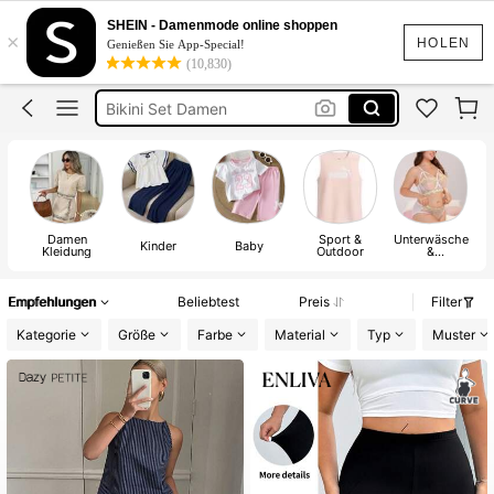
Squishies
SHEIN - Damenmode online shoppen
×
Sommerkleider Für Damen
HOLEN
Genießen Sie App-Special!
(10,830)
Bikini
Bikini Set Damen
Festival Outfit Damen
Squishies
Damen
Sport &
Unterwäsche
Kinder
Baby
Kleidung
Outdoor
&
Nachtwäsche
Empfehlungen
Beliebtest
Preis
Filter
Kategorie
Größe
Farbe
Material
Typ
Muster