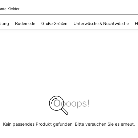
ante Kleider
and down arrow keys to navigate search Zuletzt gesucht and Suche und Finde. Pr
dung
Bademode
Große Größen
Unterwäsche & Nachtwäsche
H
Kein passendes Produkt gefunden. Bitte versuchen Sie es erneut.