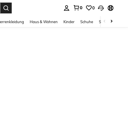
0
0
ess Enter to select.
errenkleidung
Haus & Wohnen
Kinder
Schuhe
Schmuck & Acces