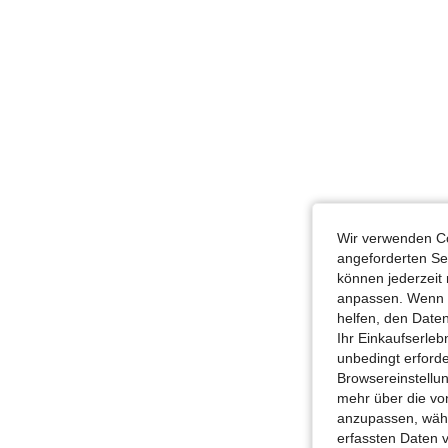
Wir verwenden Co
angeforderten Ser
können jederzeit 
anpassen. Wenn Si
helfen, den Date
Ihr Einkaufserle
unbedingt erford
Browsereinstellun
mehr über die vo
anzupassen, wähle
erfassten Daten 