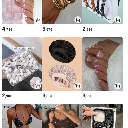
4
5
2
,73€
,67€
,58€
2
3
3
,98€
,03€
,15€