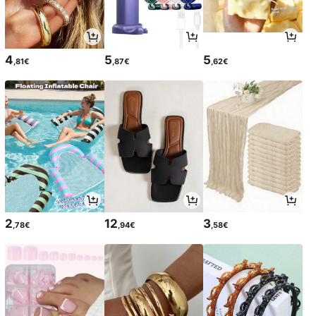
4
5
5
,81€
,87€
,62€
2
12
3
,78€
,94€
,58€