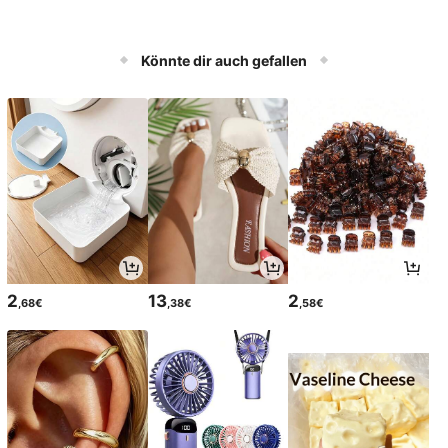
Könnte dir auch gefallen
2
13
2
,68€
,38€
,58€