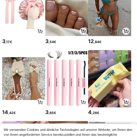
3
3
12
,17€
,54€
,84€
14
3
4
,42€
,65€
,28€
Wir verwenden Cookies und ähnliche Technologien auf unserer Website, um Ihnen den
von Ihnen angeforderten Service bereitzustellen und Ihnen das bestmögliche