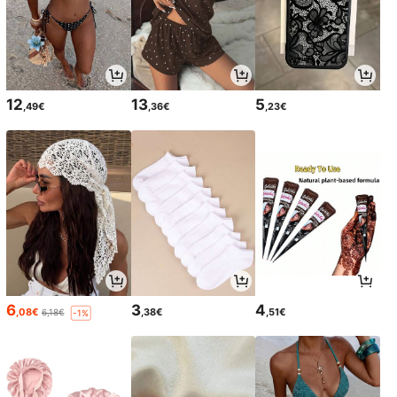
12
13
5
,49€
,36€
,23€
6
3
4
,08€
,38€
,51€
6,18€
-1%