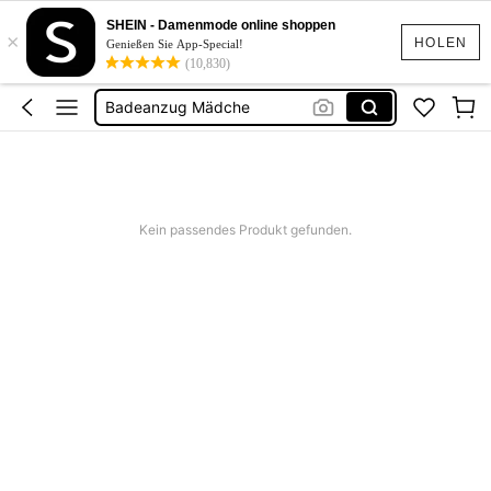
SHEIN - Damenmode online shoppen
×
Badeanzug Kindermädchen
HOLEN
Genießen Sie App-Special!
(10,830)
Bikini Mädchen
Badeanzug Mädche
Badeanzug Mädchen
Schwimm Kleidung Mädchen
Badeanzug Kindermädchen
Kein passendes Produkt gefunden.
Bikini Mädchen