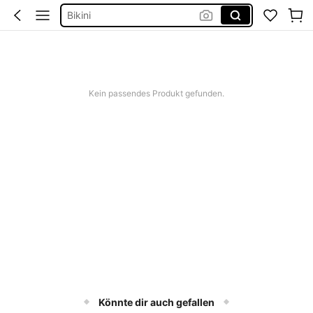
Bikini
Bikini Set Damen
Festival Outfit Damen
Squishies
Kein passendes Produkt gefunden.
Könnte dir auch gefallen