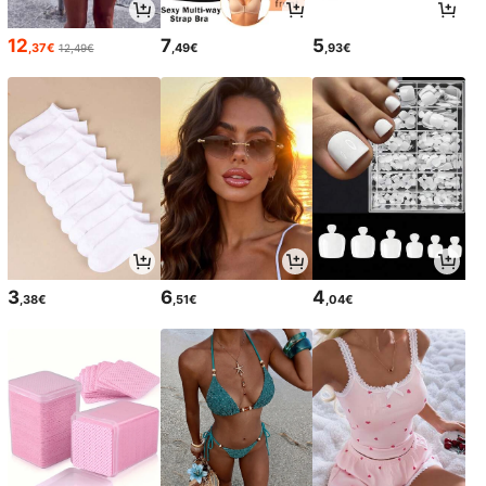
12
7
5
,37€
,49€
,93€
12,49€
3
6
4
,38€
,51€
,04€