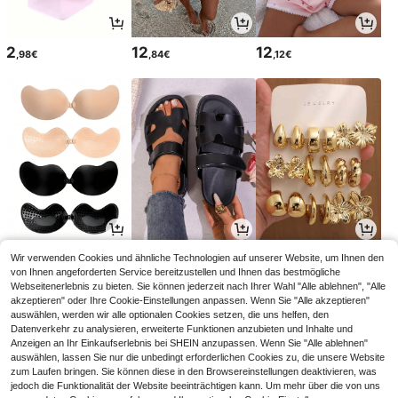
2
12
12
,98€
,84€
,12€
3
21
4
Wir verwenden Cookies und ähnliche Technologien auf unserer Website, um Ihnen den
,55€
,86€
,60€
3,57€
22,06€
von Ihnen angeforderten Service bereitzustellen und Ihnen das bestmögliche
Webseitenerlebnis zu bieten. Sie können jederzeit nach Ihrer Wahl "Alle ablehnen", "Alle
akzeptieren" oder Ihre Cookie-Einstellungen anpassen. Wenn Sie "Alle akzeptieren"
auswählen, werden wir alle optionalen Cookies setzen, die uns helfen, den
Datenverkehr zu analysieren, erweiterte Funktionen anzubieten und Inhalte und
Anzeigen an Ihr Einkaufserlebnis bei SHEIN anzupassen. Wenn Sie "Alle ablehnen"
auswählen, lassen Sie nur die unbedingt erforderlichen Cookies zu, die unsere Website
zum Laufen bringen. Sie können diese in den Browsereinstellungen deaktivieren, was
jedoch die Funktionalität der Website beeinträchtigen kann. Um mehr über die von uns