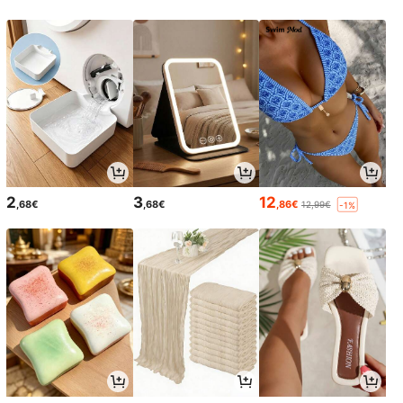
2
3
12
,68€
,68€
,86€
12,99€
-1%