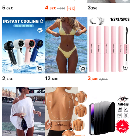
5
4
3
,62€
,32€
,15€
4,55€
-5%
2
12
3
,78€
,49€
,64€
3,65€