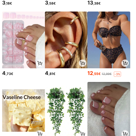
3
3
13
,18€
,58€
,38€
4
4
12
,73€
,81€
,55€
12,99€
-3%