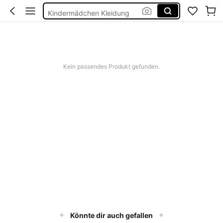
Kindermädchen Kleidung
Badeanzug Mädche
Tops Mädchen
Bikini Mädchen
Kein passendes Produkt gefunden.
Könnte dir auch gefallen