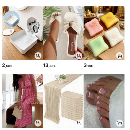
2
13
3
,68€
,38€
,18€