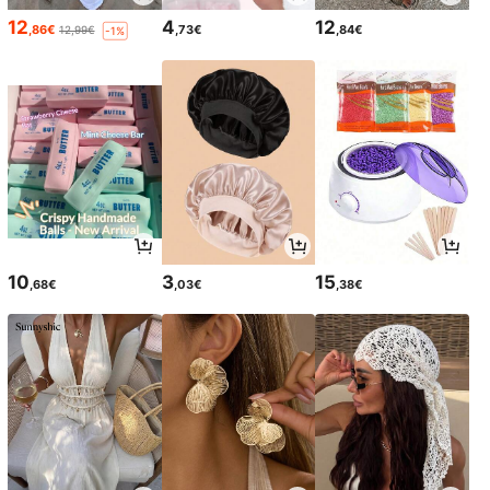
12
4
12
,86€
,73€
,84€
12,99€
-1%
10
3
15
,68€
,03€
,38€