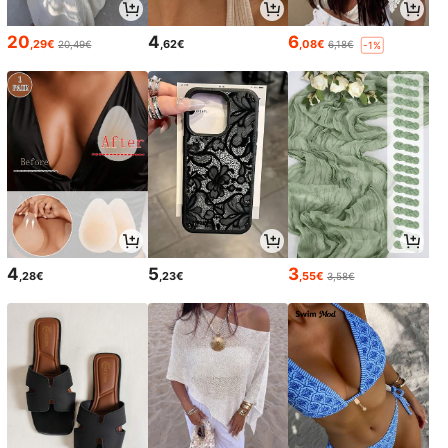
20
4
6
,29€
,62€
,08€
20,49€
6,18€
-1%
4
5
3
,28€
,23€
,55€
3,58€