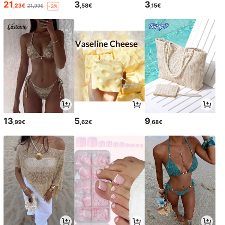
21
3
3
,23€
,58€
,15€
21,99€
-3%
13
5
9
,99€
,62€
,68€