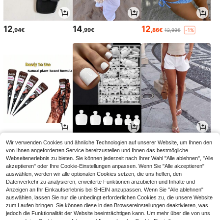
12
14
12
,94€
,99€
,86€
12,99€
-1%
4
4
14
Wir verwenden Cookies und ähnliche Technologien auf unserer Website, um Ihnen den
,51€
,04€
,49€
von Ihnen angeforderten Service bereitzustellen und Ihnen das bestmögliche
Webseitenerlebnis zu bieten. Sie können jederzeit nach Ihrer Wahl "Alle ablehnen", "Alle
akzeptieren" oder Ihre Cookie-Einstellungen anpassen. Wenn Sie "Alle akzeptieren"
auswählen, werden wir alle optionalen Cookies setzen, die uns helfen, den
Datenverkehr zu analysieren, erweiterte Funktionen anzubieten und Inhalte und
Anzeigen an Ihr Einkaufserlebnis bei SHEIN anzupassen. Wenn Sie "Alle ablehnen"
auswählen, lassen Sie nur die unbedingt erforderlichen Cookies zu, die unsere Website
zum Laufen bringen. Sie können diese in den Browsereinstellungen deaktivieren, was
jedoch die Funktionalität der Website beeinträchtigen kann. Um mehr über die von uns