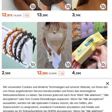
12
13
3
,97€
,36€
,74€
13,32€
-2%
2
12
4
,58€
,86€
,28€
12,99€
-1%
Wir verwenden Cookies und ähnliche Technologien auf unserer Website, um Ihnen den
von Ihnen angeforderten Service bereitzustellen und Ihnen das bestmögliche
Webseitenerlebnis zu bieten. Sie können jederzeit nach Ihrer Wahl "Alle ablehnen", "Alle
akzeptieren" oder Ihre Cookie-Einstellungen anpassen. Wenn Sie "Alle akzeptieren"
auswählen, werden wir alle optionalen Cookies setzen, die uns helfen, den
Datenverkehr zu analysieren, erweiterte Funktionen anzubieten und Inhalte und
Anzeigen an Ihr Einkaufserlebnis bei SHEIN anzupassen. Wenn Sie "Alle ablehnen"