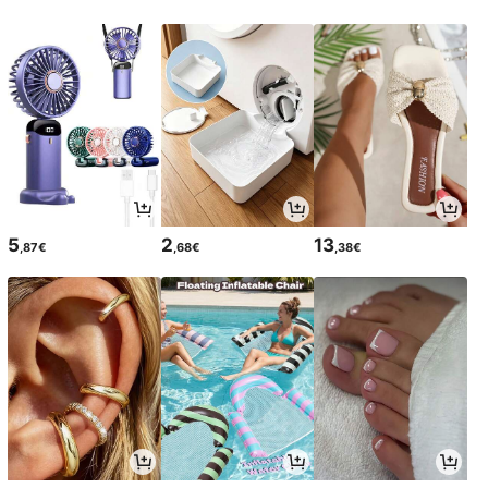
5
2
13
,87€
,68€
,38€