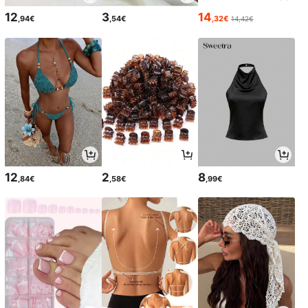
12
3
14
,94€
,54€
,32€
14,42€
12
2
8
,84€
,58€
,99€