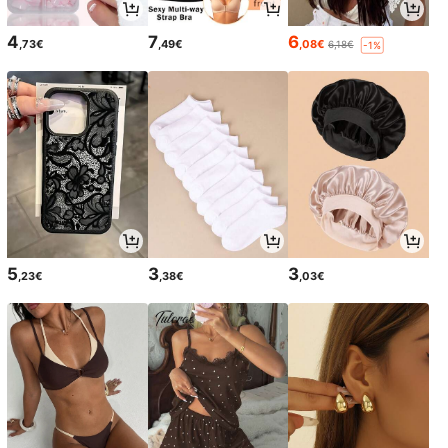
4
7
6
,73€
,49€
,08€
6,18€
-1%
5
3
3
,23€
,38€
,03€