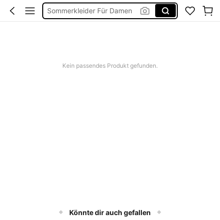
Bikini
Bikini Set Damen
Festival Outfit Damen
Squishies
Kein passendes Produkt gefunden.
Könnte dir auch gefallen