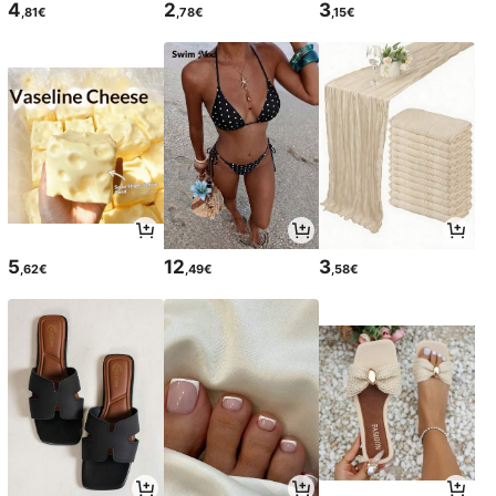
4
2
3
,81€
,78€
,15€
5
12
3
,62€
,49€
,58€