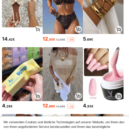
14
12
5
,42€
,55€
,69€
12,99€
-3%
4
12
4
,28€
,86€
,93€
12,99€
-1%
Wir verwenden Cookies und ähnliche Technologien auf unserer Website, um Ihnen den
von Ihnen angeforderten Service bereitzustellen und Ihnen das bestmögliche