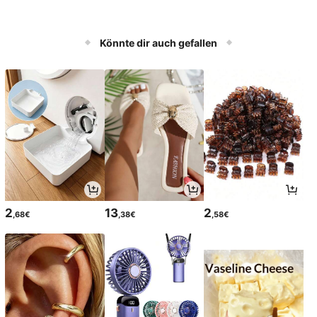
Könnte dir auch gefallen
2
13
2
,68€
,38€
,58€