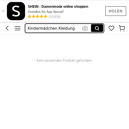
Tops Mädchen
SHEIN - Damenmode online shoppen
×
Bikini Mädchen
HOLEN
Genießen Sie App-Special!
(10,830)
Mädchen Sommer Outfits
Kindermädchen Kleidung
Badeanzug Mädche
Tops Mädchen
Bikini Mädchen
Kein passendes Produkt gefunden.