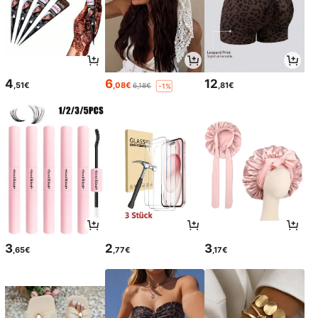
4
6
12
,51€
,08€
,81€
6,18€
-1%
3
2
3
,65€
,77€
,17€