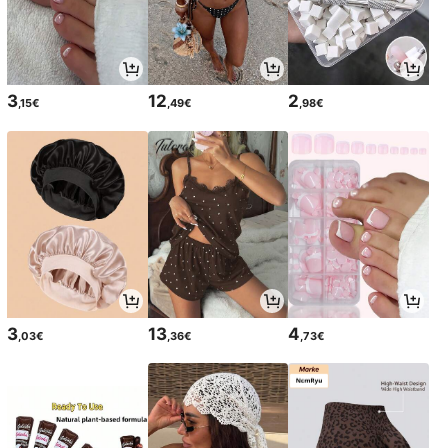
3
12
2
,15€
,49€
,98€
3
13
4
,03€
,36€
,73€