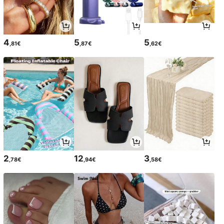
4
5
5
,81€
,87€
,62€
2
12
3
,78€
,94€
,58€