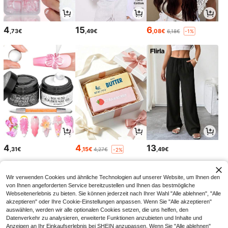
4
15
6
,73€
,49€
,08€
6,18€
-1%
4
4
13
,31€
,15€
,49€
4,27€
-2%
Wir verwenden Cookies und ähnliche Technologien auf unserer Website, um Ihnen den
von Ihnen angeforderten Service bereitzustellen und Ihnen das bestmögliche
Webseitenerlebnis zu bieten. Sie können jederzeit nach Ihrer Wahl "Alle ablehnen", "Alle
akzeptieren" oder Ihre Cookie-Einstellungen anpassen. Wenn Sie "Alle akzeptieren"
auswählen, werden wir alle optionalen Cookies setzen, die uns helfen, den
Datenverkehr zu analysieren, erweiterte Funktionen anzubieten und Inhalte und
Anzeigen an Ihr Einkaufserlebnis bei SHEIN anzupassen. Wenn Sie "Alle ablehnen"