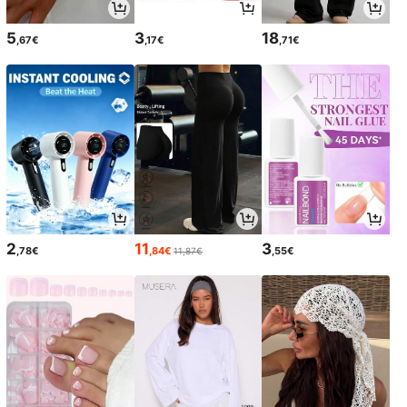
5
3
18
,67€
,17€
,71€
2
11
3
,78€
,84€
,55€
11,87€