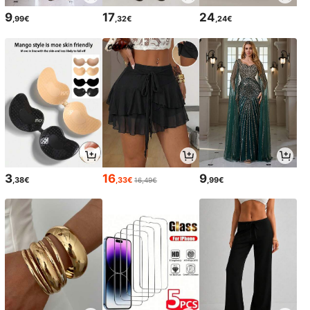
9
17
24
,99€
,32€
,24€
3
16
9
,38€
,33€
,99€
16,49€