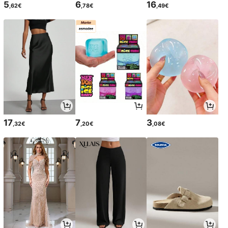
5
6
16
,62€
,78€
,49€
17
7
3
,32€
,20€
,08€