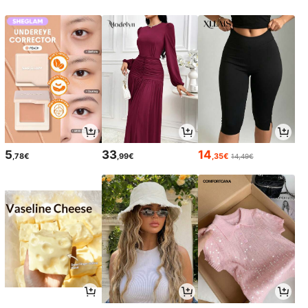
5
33
14
,78€
,99€
,35€
14,49€