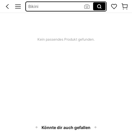
Bikini
Bikini Set Damen
Festival Outfit Damen
Squishies
Kein passendes Produkt gefunden.
Könnte dir auch gefallen