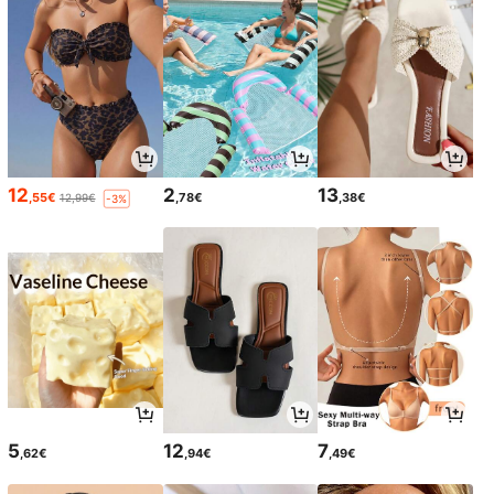
12
2
13
,55€
,78€
,38€
12,99€
-3%
5
12
7
,62€
,94€
,49€