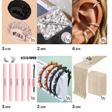
3
2
4
,03€
,98€
,81€
3
2
3
,65€
,58€
,58€