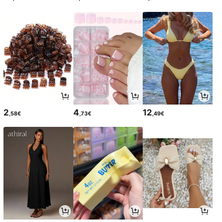
2
4
12
,58€
,73€
,49€