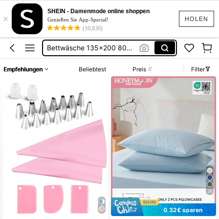
Bett Bezug
SHEIN - Damenmode online shoppen
×
Bettwäsche
HOLEN
Genießen Sie App-Special!
(10,830)
Bettwäsche Baumwolle
Bettwäsche 135×200 80×80
Bettwäsche 200×200
Empfehlungen
Beliebtest
Preis
Filter
Bett Bezug
Bettwäsche
26
0,32€ sparen