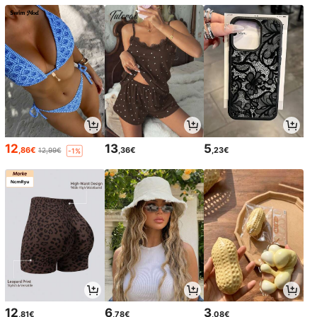
12
13
5
,86€
,36€
,23€
12,99€
-1%
12
6
3
,81€
,78€
,08€