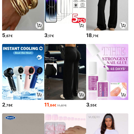
5
3
18
,67€
,17€
,71€
2
11
3
,78€
,84€
,55€
11,87€