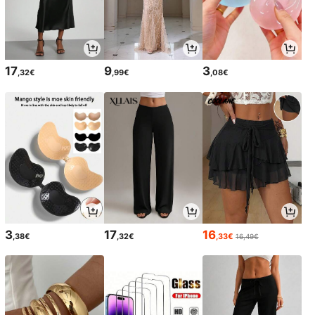
17
9
3
,32€
,99€
,08€
3
17
16
,38€
,32€
,33€
16,49€