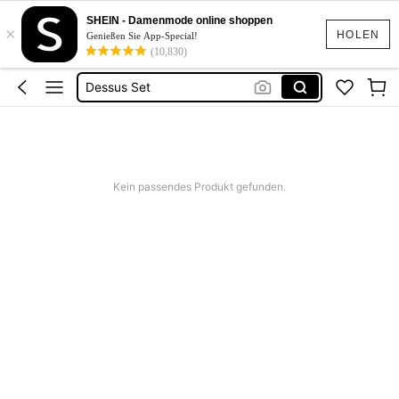
Schlafanzug Damen
SHEIN - Damenmode online shoppen
×
Bh
HOLEN
Genießen Sie App-Special!
(10,830)
Unterwäsche Set
Dessus Set
Tanga
Schlafanzug Damen
Bh
Kein passendes Produkt gefunden.