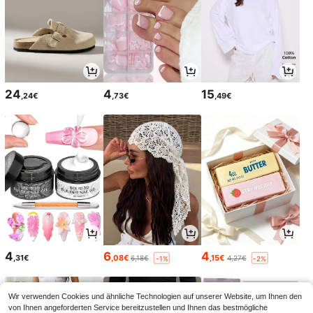
24
4
15
,24€
,73€
,49€
4
6
4
,31€
,08€
,15€
6,18€
4,27€
-1%
-2%
Wir verwenden Cookies und ähnliche Technologien auf unserer Website, um Ihnen den
von Ihnen angeforderten Service bereitzustellen und Ihnen das bestmögliche