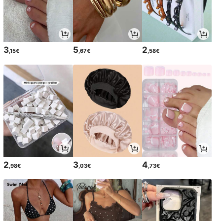
3
5
2
,15€
,67€
,58€
2
3
4
,98€
,03€
,73€