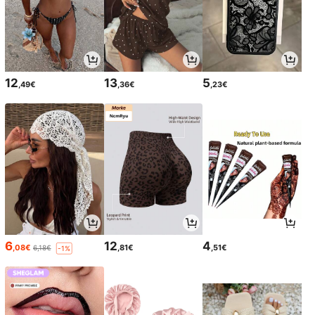
12
13
5
,49€
,36€
,23€
6
12
4
,08€
,81€
,51€
6,18€
-1%