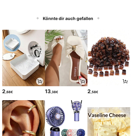
Könnte dir auch gefallen
2
13
2
,68€
,38€
,58€