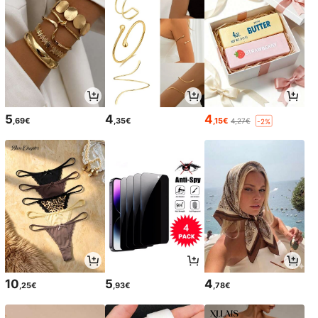
5
4
4
,69€
,35€
,15€
4,27€
-2%
10
5
4
,25€
,93€
,78€