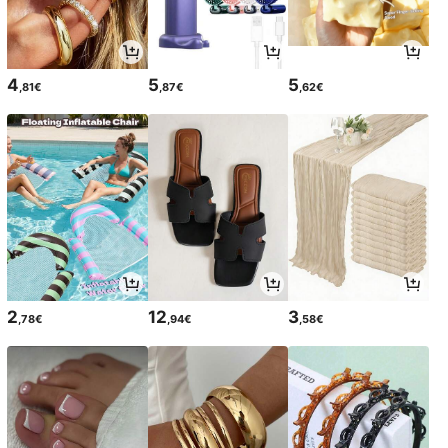
4
5
5
,81€
,87€
,62€
2
12
3
,78€
,94€
,58€