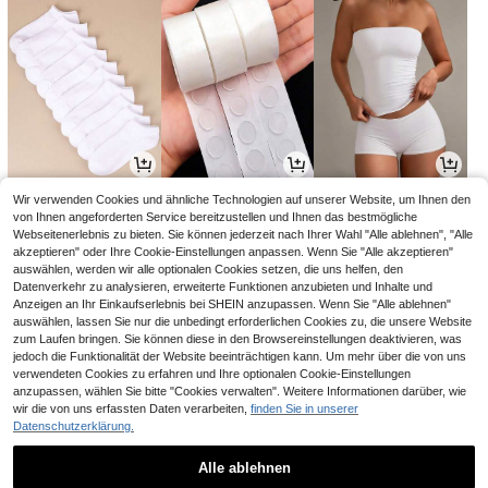
3
3
8
Wir verwenden Cookies und ähnliche Technologien auf unserer Website, um Ihnen den
,38€
,08€
,90€
von Ihnen angeforderten Service bereitzustellen und Ihnen das bestmögliche
Webseitenerlebnis zu bieten. Sie können jederzeit nach Ihrer Wahl "Alle ablehnen", "Alle
akzeptieren" oder Ihre Cookie-Einstellungen anpassen. Wenn Sie "Alle akzeptieren"
auswählen, werden wir alle optionalen Cookies setzen, die uns helfen, den
Datenverkehr zu analysieren, erweiterte Funktionen anzubieten und Inhalte und
Anzeigen an Ihr Einkaufserlebnis bei SHEIN anzupassen. Wenn Sie "Alle ablehnen"
auswählen, lassen Sie nur die unbedingt erforderlichen Cookies zu, die unsere Website
zum Laufen bringen. Sie können diese in den Browsereinstellungen deaktivieren, was
jedoch die Funktionalität der Website beeinträchtigen kann. Um mehr über die von uns
verwendeten Cookies zu erfahren und Ihre optionalen Cookie-Einstellungen
anzupassen, wählen Sie bitte "Cookies verwalten". Weitere Informationen darüber, wie
wir die von uns erfassten Daten verarbeiten,
finden Sie in unserer
Datenschutzerklärung.
3
3
20
,48€
,74€
,58€
Alle ablehnen