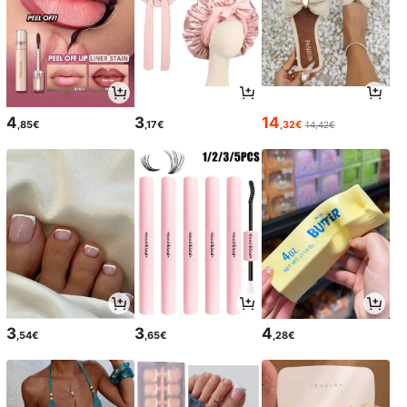
4
3
14
,85€
,17€
,32€
14,42€
3
3
4
,54€
,65€
,28€