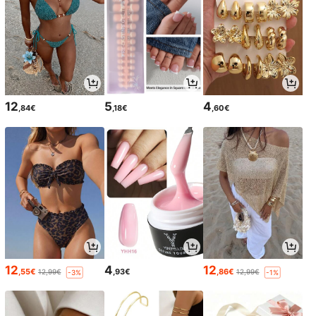
12
5
4
,84€
,18€
,60€
12
4
12
,55€
,93€
,86€
12,99€
12,99€
-3%
-1%