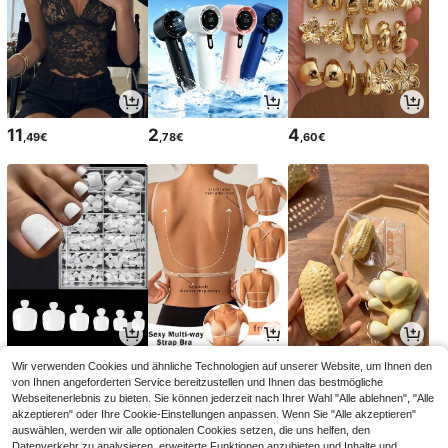
11
2
4
,49€
,78€
,60€
4
7
3
Wir verwenden Cookies und ähnliche Technologien auf unserer Website, um Ihnen den
,04€
,49€
,08€
von Ihnen angeforderten Service bereitzustellen und Ihnen das bestmögliche
Webseitenerlebnis zu bieten. Sie können jederzeit nach Ihrer Wahl "Alle ablehnen", "Alle
akzeptieren" oder Ihre Cookie-Einstellungen anpassen. Wenn Sie "Alle akzeptieren"
auswählen, werden wir alle optionalen Cookies setzen, die uns helfen, den
Datenverkehr zu analysieren, erweiterte Funktionen anzubieten und Inhalte und