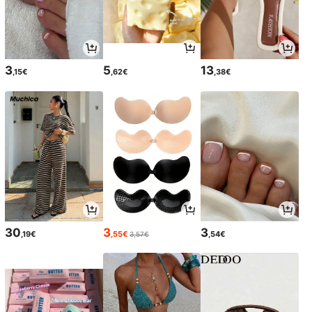
3
5
13
,15€
,62€
,38€
30
3
3
,19€
,55€
,54€
3,57€