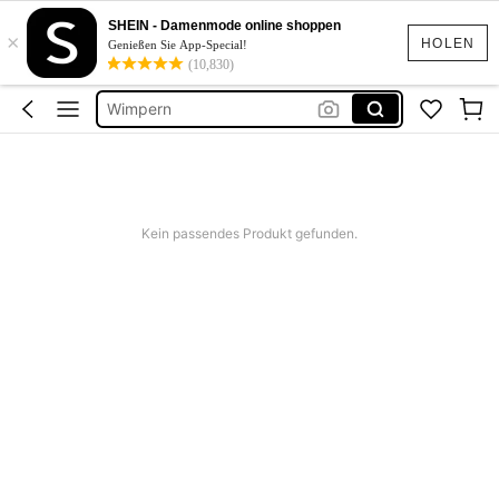
SHEIN - Damenmode online shoppen
×
Nägel Press On
HOLEN
Genießen Sie App-Special!
(10,830)
Nägel
Wimpern
Lashes
Nails
Nägel Press On
Kein passendes Produkt gefunden.
Nägel