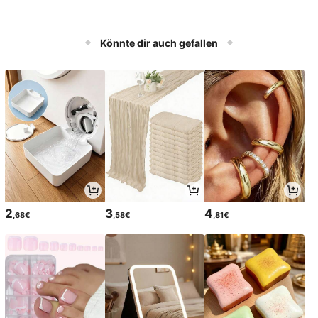
Könnte dir auch gefallen
2
3
4
,68€
,58€
,81€