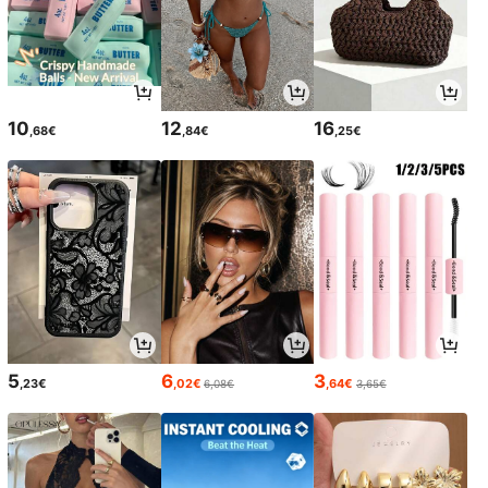
10
12
16
,68€
,84€
,25€
5
6
3
,23€
,02€
,64€
6,08€
3,65€