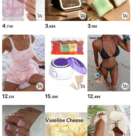
4
3
3
,73€
,68€
,18€
12
15
12
,12€
,38€
,49€