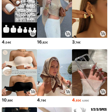
4
16
3
,04€
,82€
,74€
10
4
4
,88€
,78€
,93€
4,96€