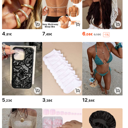
4
7
6
,81€
,49€
,08€
6,18€
-1%
5
3
12
,23€
,38€
,84€