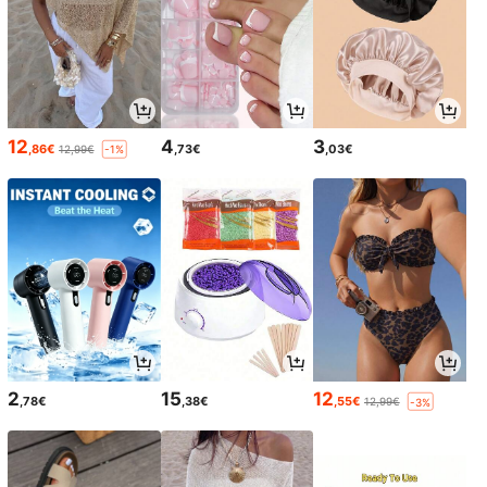
12
4
3
,86€
,73€
,03€
12,99€
-1%
2
15
12
,78€
,38€
,55€
12,99€
-3%