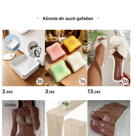
Könnte dir auch gefallen
2
3
13
,68€
,18€
,38€