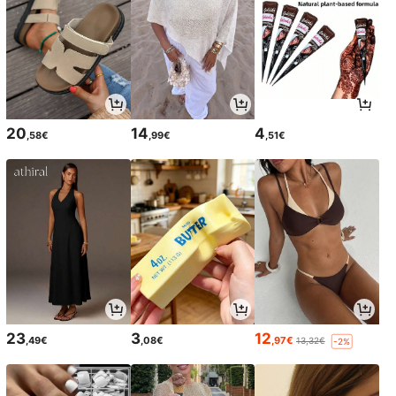
20
14
4
,58€
,99€
,51€
23
3
12
,49€
,08€
,97€
13,32€
-2%