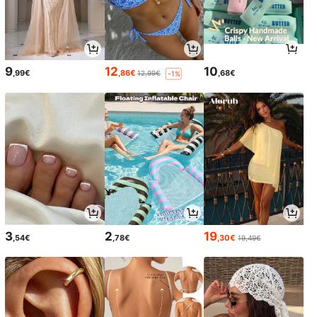
9
12
10
,99€
,86€
,68€
12,99€
-1%
3
2
19
,54€
,78€
,30€
19,49€