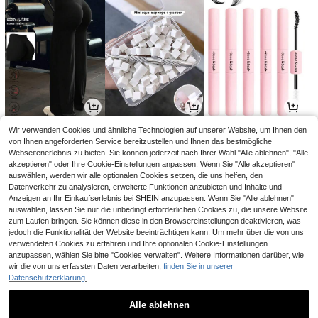
11
2
3
Wir verwenden Cookies und ähnliche Technologien auf unserer Website, um Ihnen den
,84€
,98€
,65€
von Ihnen angeforderten Service bereitzustellen und Ihnen das bestmögliche
Webseitenerlebnis zu bieten. Sie können jederzeit nach Ihrer Wahl "Alle ablehnen", "Alle
akzeptieren" oder Ihre Cookie-Einstellungen anpassen. Wenn Sie "Alle akzeptieren"
auswählen, werden wir alle optionalen Cookies setzen, die uns helfen, den
Datenverkehr zu analysieren, erweiterte Funktionen anzubieten und Inhalte und
Anzeigen an Ihr Einkaufserlebnis bei SHEIN anzupassen. Wenn Sie "Alle ablehnen"
auswählen, lassen Sie nur die unbedingt erforderlichen Cookies zu, die unsere Website
zum Laufen bringen. Sie können diese in den Browsereinstellungen deaktivieren, was
jedoch die Funktionalität der Website beeinträchtigen kann. Um mehr über die von uns
verwendeten Cookies zu erfahren und Ihre optionalen Cookie-Einstellungen
anzupassen, wählen Sie bitte "Cookies verwalten". Weitere Informationen darüber, wie
wir die von uns erfassten Daten verarbeiten,
finden Sie in unserer
Datenschutzerklärung.
12
25
2
,49€
,73€
,58€
25,99€
-1%
Alle ablehnen