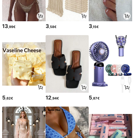
13
3
3
,99€
,58€
,15€
5
12
5
,62€
,94€
,87€