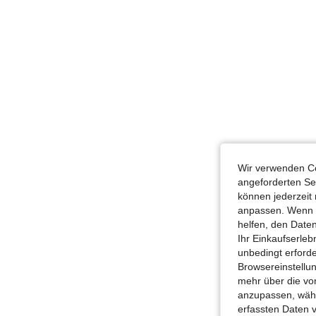
Wir verwenden Co
angeforderten Ser
können jederzeit 
anpassen. Wenn Si
helfen, den Date
Ihr Einkaufserle
unbedingt erford
Browsereinstellun
mehr über die vo
anzupassen, wähle
erfassten Daten 