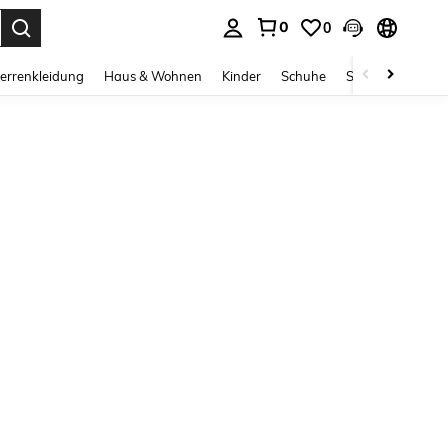
0
0
ess Enter to select.
errenkleidung
Haus & Wohnen
Kinder
Schuhe
Schmuck & Acces