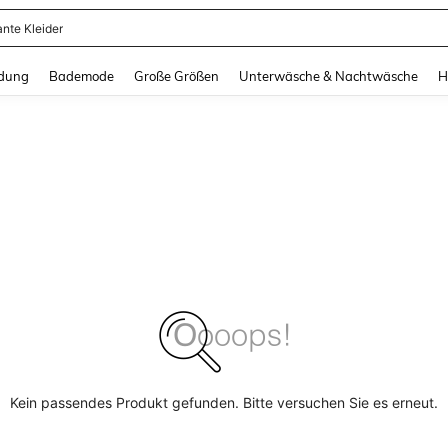
ante Kleider
and down arrow keys to navigate search Zuletzt gesucht and Suche und Finde. Pr
dung
Bademode
Große Größen
Unterwäsche & Nachtwäsche
H
Kein passendes Produkt gefunden. Bitte versuchen Sie es erneut.