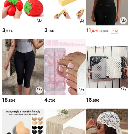
3
3
11
,67€
,18€
,87€
11,99€
-1%
18
4
16
,80€
,73€
,65€