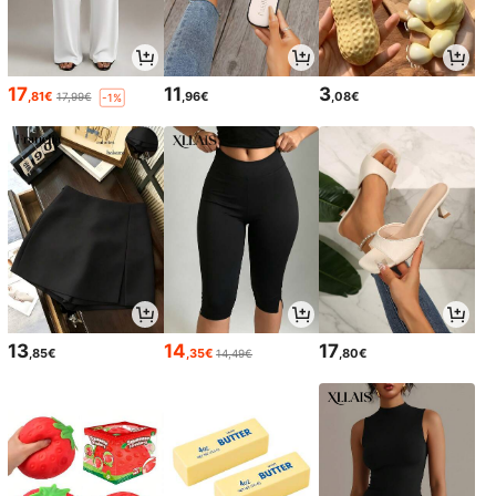
17
11
3
,81€
,96€
,08€
17,99€
-1%
13
14
17
,85€
,35€
,80€
14,49€