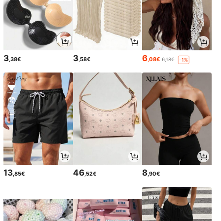
3
3
6
,38€
,58€
,08€
6,18€
-1%
13
46
8
,85€
,52€
,90€