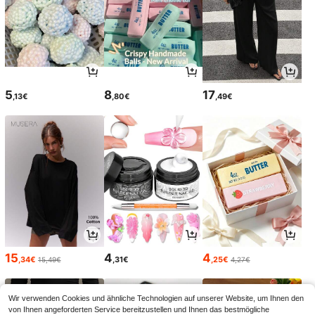
5
8
17
,13€
,80€
,49€
15
4
4
,34€
,31€
,25€
15,49€
4,27€
Wir verwenden Cookies und ähnliche Technologien auf unserer Website, um Ihnen den
von Ihnen angeforderten Service bereitzustellen und Ihnen das bestmögliche