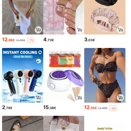
12
4
3
,86€
,73€
,03€
12,99€
-1%
2
15
12
,78€
,38€
,55€
12,99€
-3%