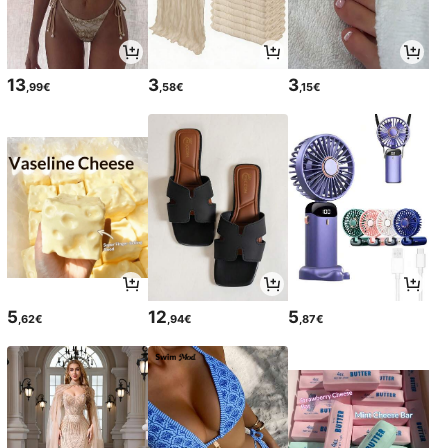
13
3
3
,99€
,58€
,15€
5
12
5
,62€
,94€
,87€