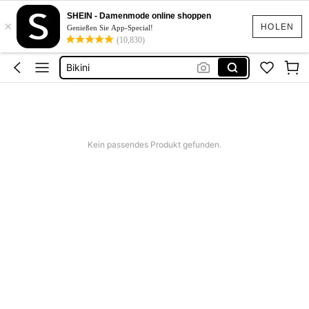
Festival Outfit Damen
SHEIN - Damenmode online shoppen
×
Squishies
HOLEN
Genießen Sie App-Special!
(10,830)
Sommerkleider Für Damen
Bikini
Bikini Set Damen
Festival Outfit Damen
Squishies
Kein passendes Produkt gefunden.