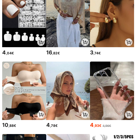
4
16
3
,04€
,82€
,74€
10
4
4
,88€
,78€
,93€
4,96€