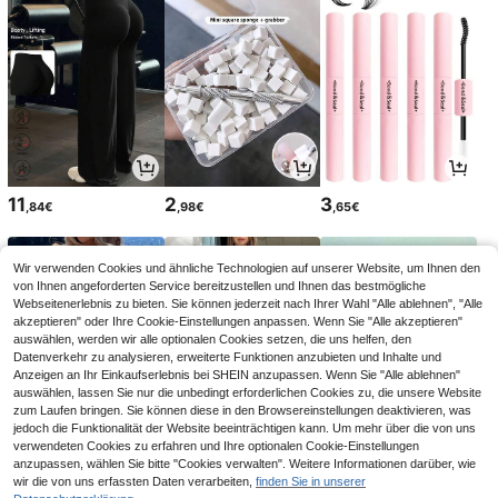
11
2
3
,84€
,98€
,65€
Wir verwenden Cookies und ähnliche Technologien auf unserer Website, um Ihnen den
von Ihnen angeforderten Service bereitzustellen und Ihnen das bestmögliche
Webseitenerlebnis zu bieten. Sie können jederzeit nach Ihrer Wahl "Alle ablehnen", "Alle
akzeptieren" oder Ihre Cookie-Einstellungen anpassen. Wenn Sie "Alle akzeptieren"
auswählen, werden wir alle optionalen Cookies setzen, die uns helfen, den
Datenverkehr zu analysieren, erweiterte Funktionen anzubieten und Inhalte und
Anzeigen an Ihr Einkaufserlebnis bei SHEIN anzupassen. Wenn Sie "Alle ablehnen"
auswählen, lassen Sie nur die unbedingt erforderlichen Cookies zu, die unsere Website
zum Laufen bringen. Sie können diese in den Browsereinstellungen deaktivieren, was
jedoch die Funktionalität der Website beeinträchtigen kann. Um mehr über die von uns
verwendeten Cookies zu erfahren und Ihre optionalen Cookie-Einstellungen
12
25
2
anzupassen, wählen Sie bitte "Cookies verwalten". Weitere Informationen darüber, wie
,49€
,73€
,58€
25,99€
-1%
wir die von uns erfassten Daten verarbeiten,
finden Sie in unserer