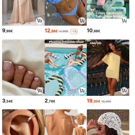
9
12
10
,99€
,86€
,68€
12,99€
-1%
3
2
19
,54€
,78€
,30€
19,49€