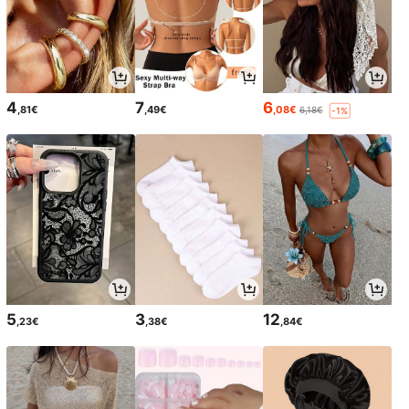
4
7
6
,81€
,49€
,08€
6,18€
-1%
5
3
12
,23€
,38€
,84€