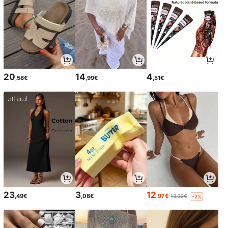
20
14
4
,58€
,99€
,51€
23
3
12
,49€
,08€
,97€
13,32€
-2%