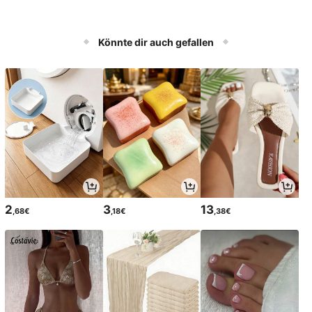
Könnte dir auch gefallen
2
3
13
,68€
,18€
,38€