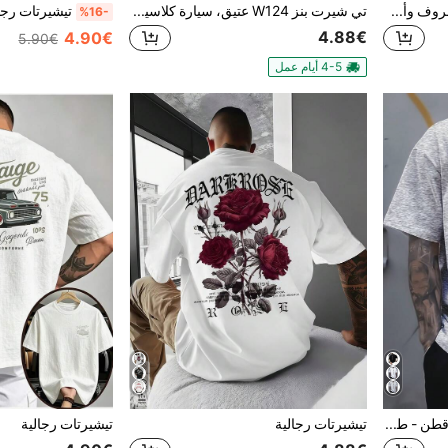
تي شيرت رجالي جديد بطبعة حروف وأشجار نخيل، أسلوب عطلة شاطئية، أكمام قصيرة، شحن مجاني، توب، هدية للرجال
تي شيرت بنز W124 عتيق، سيارة كلاسيكية، طباعة مزدوجة الجانب، 220 جم/م² قطن 100%، ياقة دائرية كاجوال للرجال
تيشيرتات رجا
%16-
4.88€
4.90€
5.90€
4-5 أيام عمل
تي شيرت رجالي مقاس كبير - قطن - طباعة كوكب إبداعية - أكمام قصيرة - ياقة دائرية كاجوال - تي شيرت متعدد الاستخدامات ومريح - مجموعة الربيع والصيف
تيشيرتات رجالية
تيشيرتات رجالية