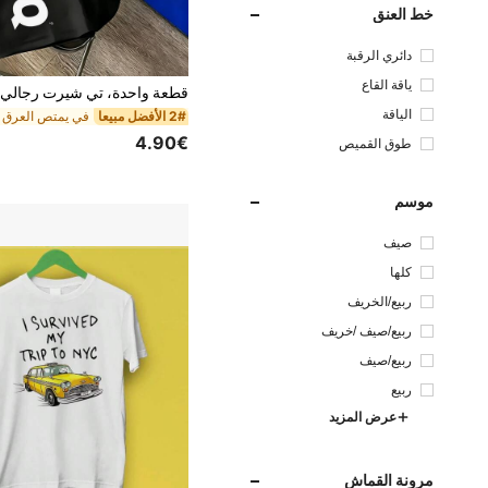
خط العنق
دائري الرقبة
ياقة القاع
الياقة
2# الأفضل مبيعا
4.90€
طوق القميص
موسم
صيف
كلها
ربيع/الخريف
ربيع/صيف /خريف
ربيع/صيف
ربيع
عرض المزيد
مرونة القماش