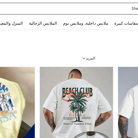
She
Use up and down arrow keys to البحث الأخير and البحث والعثور. Press Enter to select.
مقاسات كبيرة
ملابس داخلية، وملابس نوم
الملابس الرجالية
المنزل والمعي
المزيد