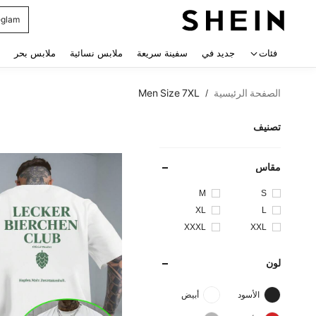
glam
 navigate search
فئات
جديد في
سفينة سريعة
ملابس نسائية
ملابس بحر
الصفحة الرئيسية
Men Size 7XL
/
تصنيف
مقاس
M
S
XL
L
XXXL
XXL
لون
الأسود
أبيض