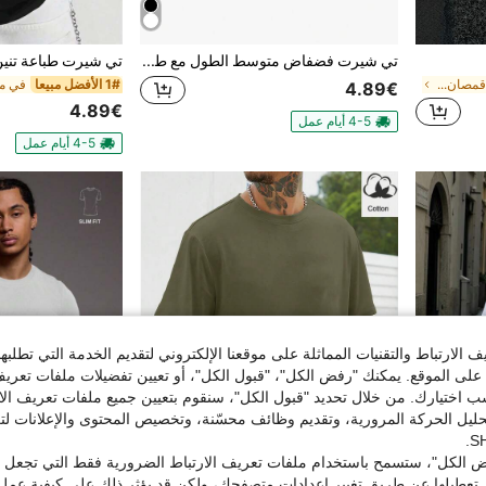
تي شيرت فضفاض متوسط الطول مع طباعة حروف مبعثرة، صيفي، Y2K، هدية للرجال، صيف الرجال
في شهر الفخر قمصان رجالية
1# الأفضل مبيعا
4.89€
4.89€
4-5 أيام عمل
4-5 أيام عمل
الارتباط والتقنيات المماثلة على موقعنا الإلكتروني لتقديم الخدمة التي تطلبه
لى الموقع. يمكنك "رفض الكل"، "قبول الكل"، أو تعيين تفضيلات ملفات تعريف
ختيارك. من خلال تحديد "قبول الكل"، سنقوم بتعيين جميع ملفات تعريف الارتب
حليل الحركة المرورية، وتقديم وظائف محسّنة، وتخصيص المحتوى والإعلانات لت
 الكل"، ستسمح باستخدام ملفات تعريف الارتباط الضرورية فقط التي تجعل مو
تعطيلها عن طريق تغيير إعدادات متصفحك، ولكن قد يؤثر ذلك على كيفية عمل 