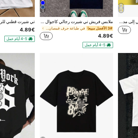
4
تي شيرت "لقد نجوت من رحلتي إلى مدينة نيويورك" هدية ميم تاكسي أصفر مدينة نيويورك تي شيرت مضحك أسلوب للجنسين لاعب أفلام كولت موسيقى P212
ملابس فريش تي شيرت رجالي كاجوال بأكمام قصيرة، يجمع بين فن السيارات والدراجات النارية مع تصميم حديث، يتميز ب-،شحن مجاني،أفضل،هدية للرجل
3# الأفضل مبيعا
في طباعة حرف قمصان رجالية
4.89€
4.89€
4-5 أيام عمل
4-5 أيام عمل