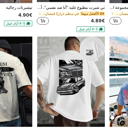
تي شيرتات رجالية برسومات، مجموعة الصيف. رسومات عتيقة بتصميم مستطيل كبير باللون الأسود والأبيض والأحمر وخطوط فنية.
تي شيرت مطبوع عليه "أنا ضد نفسي"، أبيض، رقبة دائرية، قطن، قابل للتمدد، مقاس عادي، هدية للرجال، صيف الرجال
تيشيرتات رجالية
في شهر الفخر قمصان رجالية
8# الأفضل مبيعا
في منظم حراريًا قمصان رجالية
4.90€
4.89€
4-5 أيام عمل
4-5 أيام عمل
6