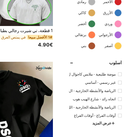
الأحمر
رمادي
الأزرق
كاكي
وردي
أخضر
الأرجواني
برتقالي
1# الأفضل مبيعا
4.90€
أصفر
بني
أسلوب
موضة طليعية - ملابس كاجوال ل
لشارع
غير رسمي - أساسي
الرياضة والأنشطة الخارجية - ال
رياضة والترفيه
اتجاه رائد - شارع الهيب هوب
الرياضة والأنشطة الخارجية - الل
ياقة البدنية والتنقل
أوقات الفراغ - أوقات الفراغ
عرض المزيد