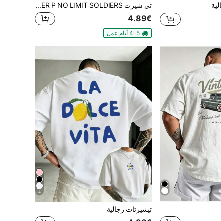
لية
تي شيرت MASTER P NO LIMIT SOLDIERS، أسود، مقاس عادي، للجنسين، ملابس الشارع، هدية للرجال، صيف للرجال
4.89€
4-5 أيام عمل
4
تيشيرتات رجالية