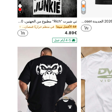
9
6
مجموعة تي شيرت 2026 الجديدة Zum Bitteren Ende Die Toten Hosen تي شيرت يونيسكس بياقة دائرية فكاهي بأكمام قصيرة قميص جرافيك هيبستر كاجوال ملابس الشارع
تي شيرت "Rich" مطبوع من الجهتين، 100% قطن، 220 جرام/متر مربع، للجنسين، هدية للرجال، صيفي للرجال
4# الأفضل مبيعا
في منظم حراريًا قمصان رجالية
4.89€
4-5 أيام عمل