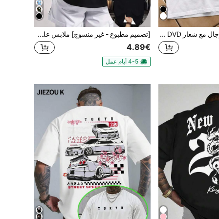
تي شيرت قطني للرجال مع شعار DVD فيديو نوستالجيا أخضر، تي شيرت ألعاب ريترو، جمالية الألفينات، تي شيرت كاجوال للرجال، شحن مجاني، توب، هدية للرجل
[تصميم مطبوع - غير منسوج] ملابس علوية تي شيرت رجالي بأكمام قصيرة مع صورة غوريلا غاضبة - نمط كبير على الظهر وتصميم أمامي - W، شحن مجاني، ملابس علوية، هدية للرجال
4.89€
4-5 أيام عمل