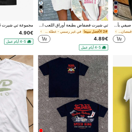
10
14
قطعة واحدة، تي شيرت رجالي صيفي بأكمام قصيرة - ياقة دائرية قابلة للتنفس مع رقع ملونة مناسبة للفعاليات الخارجية والمهرجانات الموسيقية والملابس الكاجوال
تي شيرت فضفاض بطبعة أوراق اللعب الزرقاء، قطن، هدية، هدية للرجال، صيف الرجال
في يمتص العرق قمصان رجالية
2# الأفضل مبيعا
في غير رسمي - عطلة غير رسمي قمصان رجالية
4.90€
4.89€
4-5 أيام عمل
4-5 أيام عمل