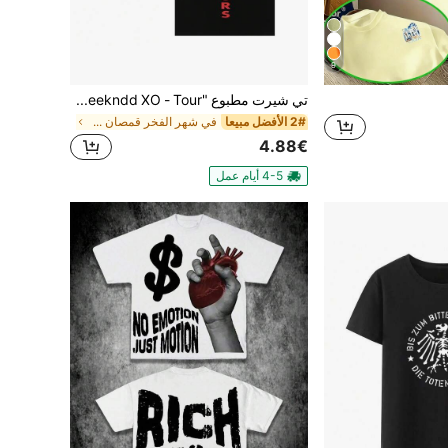
9
تي شيرت مطبوع "The Weekndd XO - Tour"، بأسلوب هيب هوب هاراجوكو، موضة الشارع الحضري، تي شيرت قطني بأكمام قصيرة للجنسين
2# الأفضل مبيعا
في شهر الفخر قمصان رجالية
4.88€
4-5 أيام عمل