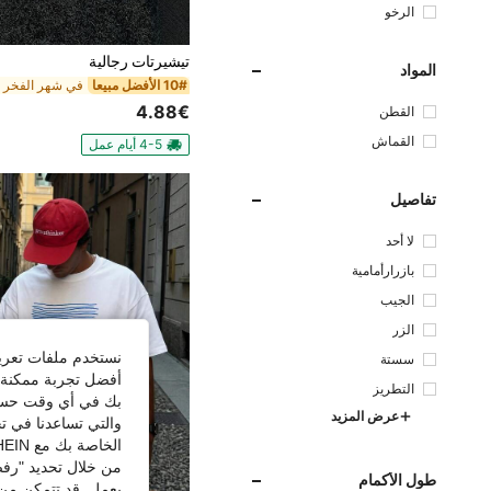
الرخو
تيشيرتات رجالية
المواد
10# الأفضل مبيعا
4.88€
القطن
القماش
4-5 أيام عمل
تفاصيل
لا أحد
بازرارأمامية
الجيب
الزر
نستخدم ملفات تعريف 
سستة
أفضل تجربة ممكنة ع
التطريز
بك في أي وقت حسب ا
عرض المزيد
والتي تساعدنا في ت
الخاصة بك مع SHEIN.
من خلال تحديد "رفض
طول الأكمام
يعمل. قد تتمكن من 