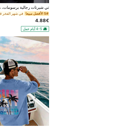
5# الأفضل مبيعا
4.88€
4-5 أيام عمل