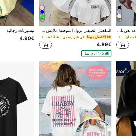
12
13
1 قطعة، تي شيرت رجالي بطباعة نص نادي البيرة، قصة فضفاضة كاجوال، تي شيرت صيفي قابل للتنفس ومريح، موضة شبابية للتجمعات اليومية
المفضل الصيفي لرواد الموضة! ملابس علوية تي شيرت كاجوال للرجال بطبعة شعار الشاطئ يعكس أسلوب الساحل! مرن قليلاً,,شحن مجاني،أفضل،هدية للرجل
تيشيرتات رجالية
في يمتص العرق قمصان رجالية
1# الأفضل مبيعا
في غير رسمي - عطلة غير رسمي قمصان رجالية
4.90€
4.89€
4-5 أيام عمل