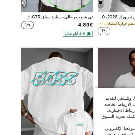
6
4
تي شيرت طباعة تنين نيويورك 2026، 100% قطن، رقبة دائرية، نص آسيوي، شارع، هدية للرجال، صيف الرجال
تي شيرت رجالي، سيارة سباق GTR، تي شيرت جرافيك، مخطط سيارة Skyline، 100% قطن، ناعم ومريح، ملابس علوية خريفية،،شحن مجاني،ملابس علوية،هدية للرجال
في منظم حراريًا قمصان رجالية
4.89€
4-5 أيام عمل
ا، وللسعي لتقديم
 الارتباط الخاصة
اط الاختيارية،
كملة تجربة التسوق
قعنا الإلكتروني
الموقع. لمعرفة