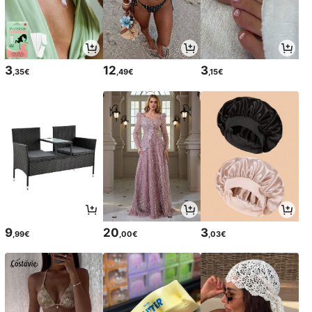
3
12
3
,35€
,49€
,15€
9
20
3
,99€
,00€
,03€