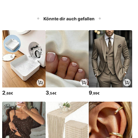
Könnte dir auch gefallen
2
3
9
,68€
,54€
,99€