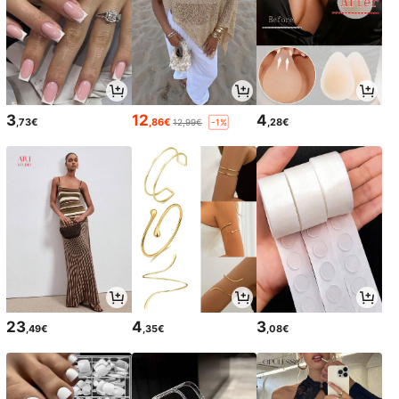
3
12
4
,73€
,86€
,28€
12,99€
-1%
23
4
3
,49€
,35€
,08€