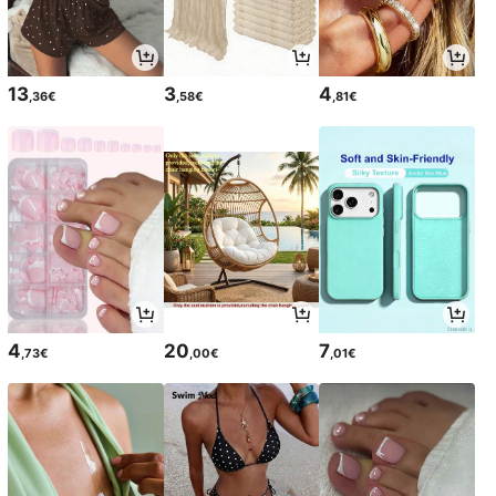
13
3
4
,36€
,58€
,81€
4
20
7
,73€
,00€
,01€