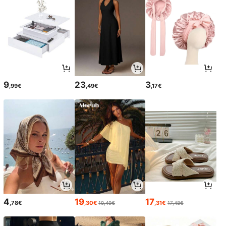
9
23
3
,99€
,49€
,17€
4
19
17
,78€
,30€
,31€
19,49€
17,48€