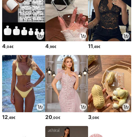
4
4
11
,04€
,96€
,49€
12
20
3
,49€
,00€
,08€