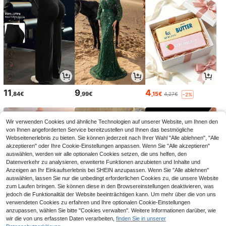
11
9
4
,84€
,99€
,15€
4,27€
-2%
Wir verwenden Cookies und ähnliche Technologien auf unserer Website, um Ihnen den
von Ihnen angeforderten Service bereitzustellen und Ihnen das bestmögliche
Webseitenerlebnis zu bieten. Sie können jederzeit nach Ihrer Wahl "Alle ablehnen", "Alle
akzeptieren" oder Ihre Cookie-Einstellungen anpassen. Wenn Sie "Alle akzeptieren"
auswählen, werden wir alle optionalen Cookies setzen, die uns helfen, den
Datenverkehr zu analysieren, erweiterte Funktionen anzubieten und Inhalte und
Anzeigen an Ihr Einkaufserlebnis bei SHEIN anzupassen. Wenn Sie "Alle ablehnen"
auswählen, lassen Sie nur die unbedingt erforderlichen Cookies zu, die unsere Website
zum Laufen bringen. Sie können diese in den Browsereinstellungen deaktivieren, was
jedoch die Funktionalität der Website beeinträchtigen kann. Um mehr über die von uns
verwendeten Cookies zu erfahren und Ihre optionalen Cookie-Einstellungen
22
10
4
anzupassen, wählen Sie bitte "Cookies verwalten". Weitere Informationen darüber, wie
,49€
,25€
,02€
4,08€
-1%
wir die von uns erfassten Daten verarbeiten,
finden Sie in unserer