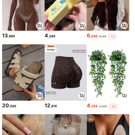
13
4
6
,99€
,28€
,08€
6,18€
-1%
20
12
4
,58€
,81€
,32€
4,55€
-5%