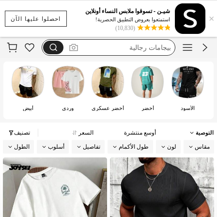
طقم شورت رجالي
شيـن - تسوقوا ملابس النساء أونلاين
×
بجامات رجالي صيفي
احصلوا عليها الآن
استمتعوا بعروض التطبيق الحصرية!
(10,830)
بيجامات رجالية
بجامات رجاليه
بيجامة رجالي
طقم شورت رجالي
الأسود
أخضر
أخضر عسكري
وردي
أبيض
التوصية
أوسع منتشرة
السعر
تصنيف
مقاس
لون
طول الأكمام
تفاصيل
أسلوب
الطول