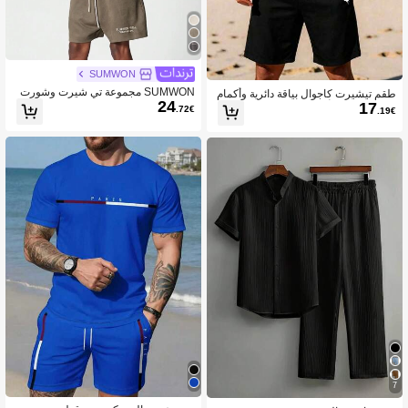
SUMWON
SUMWON مجموعة تي شيرت وشورت
طقم تيشيرت كاجوال بياقة دائرية وأكمام
24
من السويد
17
قصيرة ذو لون أحادي وشورت بخصر ربا
.72€
.19€
ط، طباعة الحصان
7