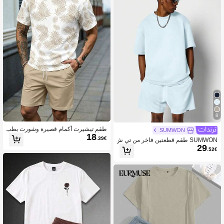
8
طقم تيشيرت أكمام قصيرة وشورت بطب
SUMWON
18
عة أوراق، بتصميم بسيط وعصري للصيف
.39€
SUMWON طقم قطعتين فاخر من تي ش
للرجال
29
يرت وشورت ملابس ترفيهية أنيقة للصي
.52€
ف، مناسب للاسترخاء اليومي، مجموعة م
تطابقة من قطعتين للشارع