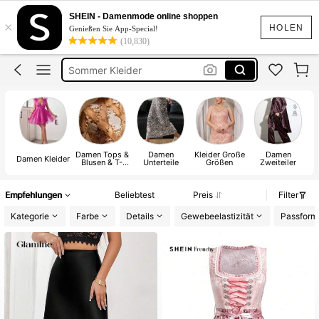
Bikini
SHEIN - Damenmode online shoppen
×
Kleider
HOLEN
Genießen Sie App-Special!
(10,830)
Abendkleider Damen
Sommer Kleider
Sommerkleider Für Damen
Bikini
Damen Tops &
Damen
Kleider Große
Damen
Damen Kleider
Blusen & T-
Unterteile
Größen
Zweiteiler
St
Shirts
Empfehlungen
Beliebtest
Preis
Filter
Kategorie
Farbe
Details
Gewebeelastizität
Passform