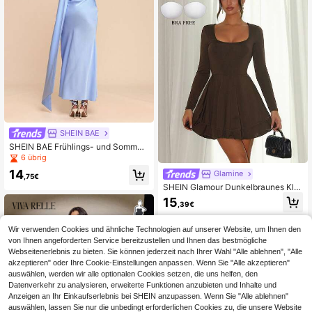
SHEIN BAE
SHEIN BAE Frühlings- und Sommer
-Satin-Kleid in elegantem Blau mit
6 übrig
asymmetrischer Schulter-Schleife,
14
Glamine
rückenfreiem drapiertem Ausschnitt
,75€
und Meerjungfrauenschnitt. Geeign
SHEIN Glamour Dunkelbraunes Klei
et für Cocktailpartys, romantische
d mit quadratischem Ausschnitt und
15
,39€
Dates, Zusammenkünfte, formelle A
langen Ärmeln, Minikleid, Frauen G
nlässe, als Brautjungfernkleid, Vale
eburtstagskleider, Basics, Ausgehkl
ntinstags-Kleid, blaues Kleid, Brautj
eider, Streetwear, Herbst- und Wint
Wir verwenden Cookies und ähnliche Technologien auf unserer Website, um Ihnen den
ungfernkleid, Geburtstags-Partyklei
erkleider, Halloween-Kleider, Party-
von Ihnen angeforderten Service bereitzustellen und Ihnen das bestmögliche
d
Muss-haves, Weihnachtskleider, gl
Webseitenerlebnis zu bieten. Sie können jederzeit nach Ihrer Wahl "Alle ablehnen", "Alle
änzende Kleider, gehobene Tanzkle
akzeptieren" oder Ihre Cookie-Einstellungen anpassen. Wenn Sie "Alle akzeptieren"
ider, Rave-Outfits für Festivals, Hoc
auswählen, werden wir alle optionalen Cookies setzen, die uns helfen, den
hzeitsgastkleid
Datenverkehr zu analysieren, erweiterte Funktionen anzubieten und Inhalte und
Anzeigen an Ihr Einkaufserlebnis bei SHEIN anzupassen. Wenn Sie "Alle ablehnen"
auswählen, lassen Sie nur die unbedingt erforderlichen Cookies zu, die unsere Website