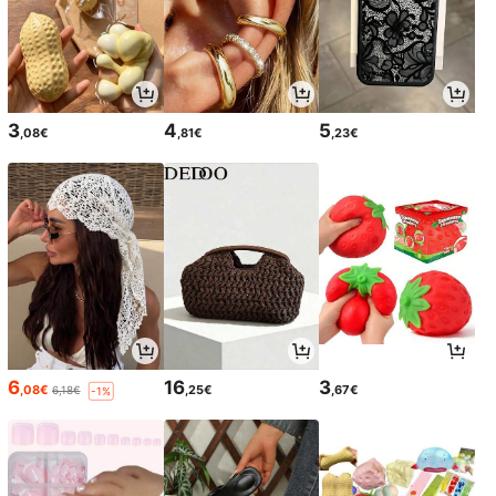
3
4
5
,08€
,81€
,23€
6
16
3
,08€
,25€
,67€
6,18€
-1%