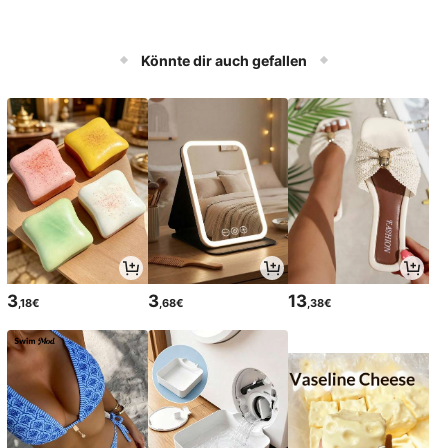
Könnte dir auch gefallen
3
3
13
,18€
,68€
,38€