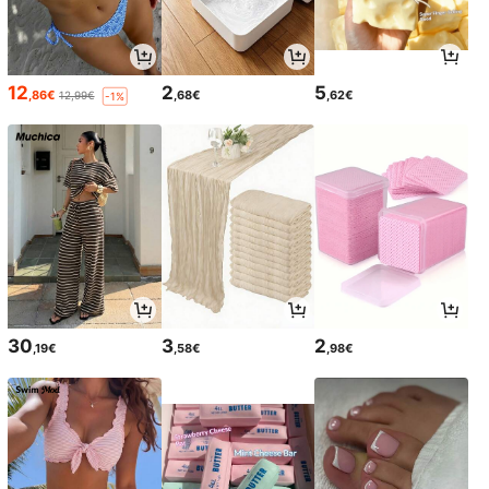
12
2
5
,86€
,68€
,62€
12,99€
-1%
30
3
2
,19€
,58€
,98€