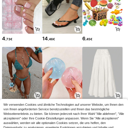
4
14
6
,73€
,46€
,45€
12
5
19
Wir verwenden Cookies und ähnliche Technologien auf unserer Website, um Ihnen den
,84€
,08€
,79€
von Ihnen angeforderten Service bereitzustellen und Ihnen das bestmögliche
Webseitenerlebnis zu bieten. Sie können jederzeit nach Ihrer Wahl "Alle ablehnen", "Alle
akzeptieren" oder Ihre Cookie-Einstellungen anpassen. Wenn Sie "Alle akzeptieren"
auswählen, werden wir alle optionalen Cookies setzen, die uns helfen, den
Datenverkehr zu analysieren, erweiterte Funktionen anzubieten und Inhalte und