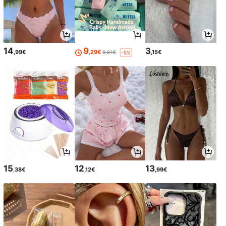
14
9
3
,99€
,29€
,15€
9,81€
-5%
15
12
13
,38€
,12€
,99€