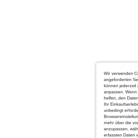
Wir verwenden Co
angeforderten Ser
können jederzeit 
anpassen. Wenn Si
helfen, den Date
Ihr Einkaufserle
unbedingt erford
Browsereinstellun
mehr über die vo
anzupassen, wähle
erfassten Daten 