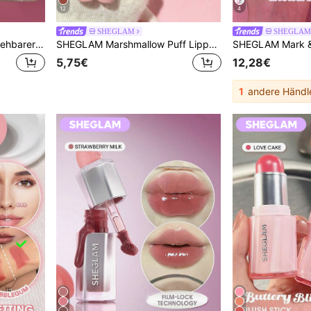
12
4
SHEGLAM
SHEGLAM
SHEGLAM Fall In Line Abziehbarer Lipliner-Pinky Promise henna Marken-Schönheit Kosmetik Make-up für Frauen und Mädchen
SHEGLAM Marshmallow Puff Lippen-Blur-Stift-111 high key Marken-Schönheit Kosmetik Make-up für Frauen und Mädchen
5,75€
12,28€
1
andere Händl