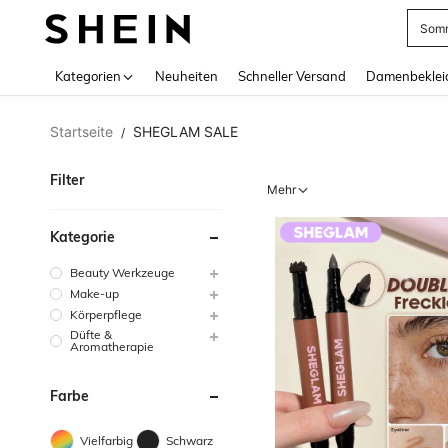
Aben
Use up 
Kategorien
Neuheiten
Schneller Versand
Damenbeklei
Startseite
SHEGLAM SALE
/
Filter
Mehr
Kategorie
Beauty Werkzeuge
Make-up
Körperpflege
Düfte &
Aromatherapie
Farbe
Vielfarbig
Schwarz