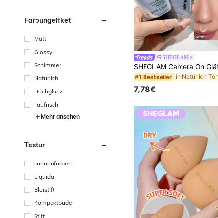
Färbungeffket
Matt
Glossy
SHEGLAM
Schimmer
in Natürlich To
#1 Bestseller
Natürlich
7,78€
Hochglanz
Taufrisch
Mehr ansehen
Textur
sahnenfarben
Liquida
Bleistift
Kompaktpuder
Stift