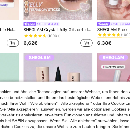
12
SHEGLAM
SHEGLAM
in F
#3 Bestseller
SHEGLAM Longwear Invisible Hold Wimpernkleber-Clear Marken-Schönheit Kosmetik Make-up für Frauen und Mädchen
SHEGLAM Crystal Jelly Glitzer-Lidschatten-Stift-Frost Bite Marken-Schönheit Kosmetik Make-up für Frauen und Mädchen
(100
in F
in F
#3 Bestseller
#3 Bestseller
(1000+)
(100
(100
6,62€
6,38€
in F
#3 Bestseller
(100
okies und ähnliche Technologien auf unserer Website, um Ihnen den 
vice bereitzustellen und Ihnen das bestmögliche Webseitenerlebnis zu
nach Ihrer Wahl "Alle ablehnen", "Alle akzeptieren" oder Ihre Cookie-Ei
e "Alle akzeptieren" auswählen, werden wir alle optionalen Cookies s
nverkehr zu analysieren, erweiterte Funktionen anzubieten und Inhalte
bnis bei SHEIN anzupassen. Wenn Sie "Alle ablehnen" auswählen, lassen
erlichen Cookies zu, die unsere Website zum Laufen bringen. Sie könne