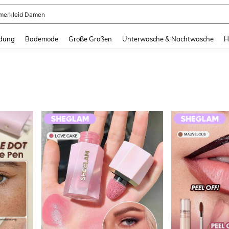
dkleid Lang
and down arrow keys to navigate search Zuletzt gesucht and Suche und Finde. Pr
dung
Bademode
Große Größen
Unterwäsche & Nachtwäsche
H