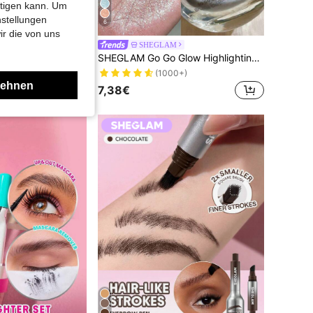
htigen kann. Um
nstellungen
6
ir die von uns
SHEGLAM
SHEGLAM Pout-Perfect Aufpolsternder Glanz Lipgloss-Makin' Me Blush Marken-SchöNheit Kosmetik Make-Up FüR Frauen Und MäDchen
SHEGLAM Go Go Glow Highlighting KöRperspray-Frosted Opal Marken-SchöNheit Kosmetik Make-Up FüR Frauen Und MäDchen
(1000+)
lehnen
7,38€