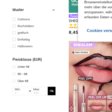
Browsereinstellun
mehr über die vo
Muster
anzupassen, wähle
SHEGLAM
erfassten Daten 
in Natürlich To
#3 Bestseller
Cartoons
(1000+)
in Natürlich To
in Natürlich To
Buchstaben
#3 Bestseller
#3 Bestseller
(1000+)
(1000+)
Cookies verw
8,45€
grafisch
in Natürlich To
#3 Bestseller
(1000+)
Einfarbig
Halloween
Preisklasse (EUR)
Unter 5€
5€ – 6€
Über 6€
Min:
Max:
Ok