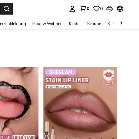
0
0
ess Enter to select.
errenkleidung
Haus & Wohnen
Kinder
Schuhe
Schmuck & Acces