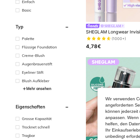
Einfach
Basic
SHEGLAM
Typ
(1000+)
Palette
4,78€
Flüssige Foundation
Creme-Blush
Augenbrauenstift
Eyeliner Stift
Blush Aufkleber
Mehr ansehen
Wir verwenden Co
angeforderten Ser
Eigenschaften
können jederzeit 
anpassen. Wenn Si
Grosse Kapazität
helfen, den Date
Trocknet schnell
Ihr Einkaufserle
Tragbar
unbedingt erford