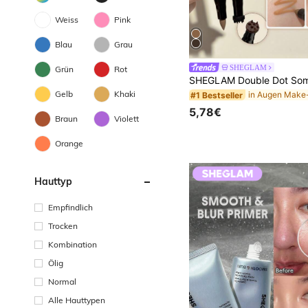
Weiss
Pink
Blau
Grau
in Augen Make
#1 Bestseller
SHEGLAM
Grün
Rot
(1000+)
in Augen Make
in Augen Make
#1 Bestseller
#1 Bestseller
Gelb
Khaki
(1000+)
(1000+)
in Augen Make
#1 Bestseller
5,78€
(1000+)
Braun
Violett
Orange
Hauttyp
Empfindlich
Trocken
Kombination
Ölig
Normal
Alle Hauttypen