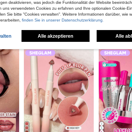
gen deaktivieren, was jedoch die Funktionalität der Website beeinträc
n uns verwendeten Cookies zu erfahren und Ihre optionalen Cookie-Ei
12
n Sie bitte "Cookies verwalten". Weitere Informationen darüber, wie w
SHEGLAM
SHEGLAM
verarbeiten,
finden Sie in unserer Datenschutzerklärung.
n
in Augen Make-up
#6 Bestseller
SHEGLAM Good Grip Feuchtigkeitsspendender Primer Marken-SchöNheit Kosmetik Make-Up FüR Frauen Und MäDchen
SHEGLAM Ez Glide Matter Eyeliner Stift Kohl Kajal Henna Marken-SchöNheit Kosmetik Make-Up FüR Frauen Und MäDchen
(1000+)
n
n
in Augen Make-up
in Augen Make-up
#6 Bestseller
#6 Bestseller
5,42€
(1000+)
(1000+)
alten
Alle akzeptieren
Alle ab
4,78€
n
in Augen Make-up
#6 Bestseller
(1000+)