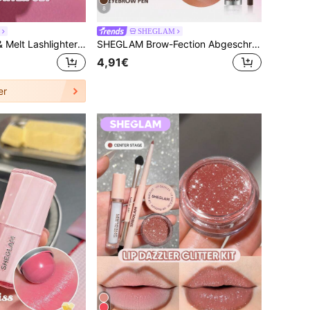
8
SHEGLAM
SHEGLAM Mark & Melt Lashlighter Mascara Duo
SHEGLAM Brow-Fection AbgeschräGter Pinsel & Puder-Chocolate Marken-SchöNheit Kosmetik Make-Up FüR Frauen Und MäDchen
4,91€
er