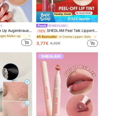
0,53€ sparen
SHEGLAM
SHEGLAM Set Me Up Augenbrauengel Marken-SchöNheit Kosmetik Make-Up FüR Frauen Und MäDchen
SHEGLAM Peel Talk Lippentönung - Celeb Crush
-12%
Augen Make-up
in Creme Lippen-Sets
#5 Bestseller
3,77€
4,30€