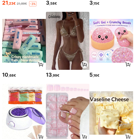
21
3
3
,23€
,58€
,15€
21,99€
-3%
10
13
5
,68€
,99€
,16€