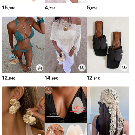
15
4
5
,38€
,73€
,62€
12
14
12
,84€
,99€
,94€