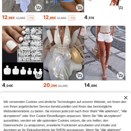
12
12
4
,86€
,86€
,51€
12,99€
12,99€
-1%
-1%
4
20
14
,04€
,29€
,49€
20,49€
Wir verwenden Cookies und ähnliche Technologien auf unserer Website, um Ihnen den
von Ihnen angeforderten Service bereitzustellen und Ihnen das bestmögliche
Webseitenerlebnis zu bieten. Sie können jederzeit nach Ihrer Wahl "Alle ablehnen", "Alle
akzeptieren" oder Ihre Cookie-Einstellungen anpassen. Wenn Sie "Alle akzeptieren"
auswählen, werden wir alle optionalen Cookies setzen, die uns helfen, den
Datenverkehr zu analysieren, erweiterte Funktionen anzubieten und Inhalte und
Anzeigen an Ihr Einkaufserlebnis bei SHEIN anzupassen. Wenn Sie "Alle ablehnen"