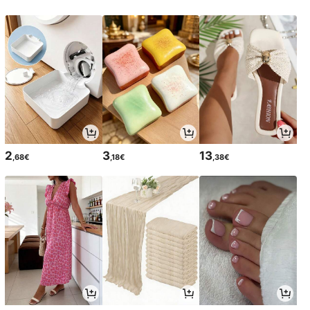
2
3
13
,68€
,18€
,38€