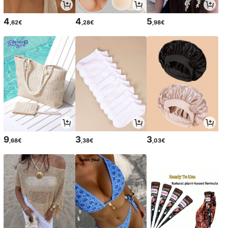
4
4
5
,62€
,28€
,98€
9
3
3
,68€
,38€
,03€