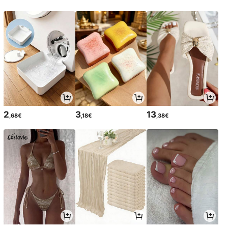
2
3
13
,68€
,18€
,38€