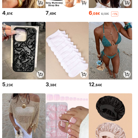
4
7
6
,81€
,49€
,08€
6,18€
-1%
5
3
12
,23€
,38€
,84€