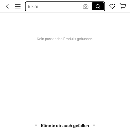
Bikini
Bikini Set Damen
Festival Outfit Damen
Squishies
Kein passendes Produkt gefunden.
Könnte dir auch gefallen