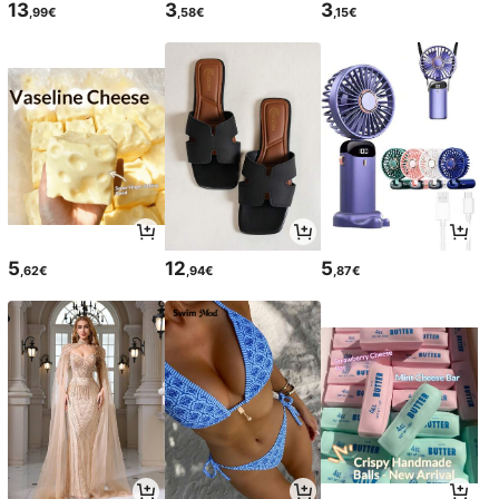
13
3
3
,99€
,58€
,15€
5
12
5
,62€
,94€
,87€