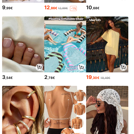
9
12
10
,99€
,86€
,68€
12,99€
-1%
3
2
19
,54€
,78€
,30€
19,49€