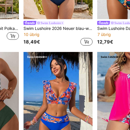
Swim Lushoire
Swim Lusho
Swim Lushoire Bikini-Set mit Polka-Dot-Muster für Damen in Große Größen
Swim Lushoire 2026 Neuer blau-weißer gestreifter Bikini-Set mit hoher Taille, Große Größen
10 übrig
7 übrig
18,49€
12,79€