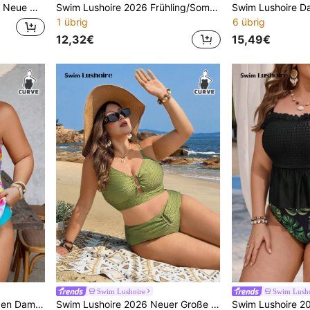
Muster Strandkimono
Swim Lushoire 2026 Frühling/Sommer Neue Teal Blau einfarbige Jacquard Stoff Rüschen Bikini Set, modisch schlankend, süß, elegant, sexy, lässig, Rock Y2K Strand Party Volleyball Musik Festival Date Night Club Outfit
1 übrig
6 übrig
12,32€
15,49€
Swim Lushoire
Swim Lusho
Swim Lushoire Große Größen Damen Sommer Tropischer Blatt Blumen Muster bescheidenes Tankini Zweiteiler Badeanzug Set
Swim Lushoire 2026 Neuer Große Größen Zweiteiler Olivgrün Stoff Rundhals-Design mit verstellbaren Trägern Frauen Bikini Set, geeignet für Sommer Strand und Urlaub