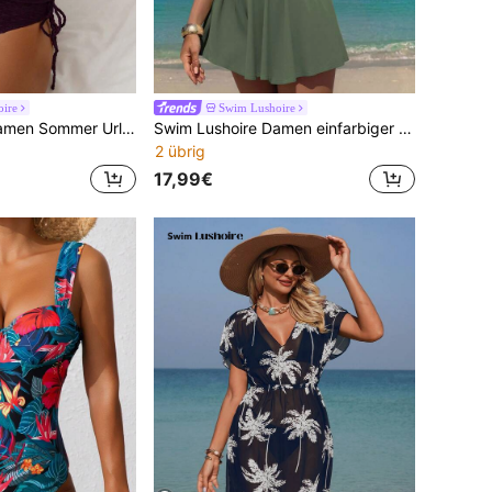
ire
Swim Lushoire
Swim Lushoire Damen Sommer Urlaubs Lässig Strandmode, marineblau einfarbiges 2 Stücke Set mit Träger-Bikini
Swim Lushoire Damen einfarbiger Badeanzug Zweiteiler mit Strandkleid, Lässig Urlaubs Strand
2 übrig
17,99€