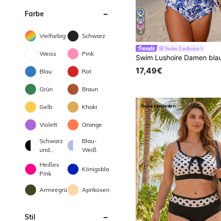
Farbe
4
Vielfarbig
Schwarz
Swim Lushoire
Weiss
Pink
17,49€
Blau
Rot
Grün
Braun
Gelb
Khaki
Violett
Orange
Schwarz
Blau-
und
Weiß
Weiss
Heißes
Königsblau
Pink
Armeegrün
Aprikosenfarben
Stil