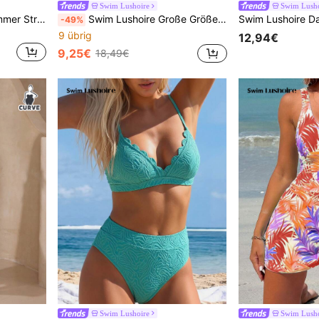
Swim Lushoire
Swim Lusho
Swim Lushoire Damen Sommer Strand einfarbiges ärmelloses rückenfreies Quasten Batik Urlaubs Kleid
Swim Lushoire Große Größen Gestreifte Baderock mit Knoten-Detail und Badeshorts für Damen
-49%
9 übrig
12,94€
9,25€
18,49€
Swim Lushoire
Swim Lusho