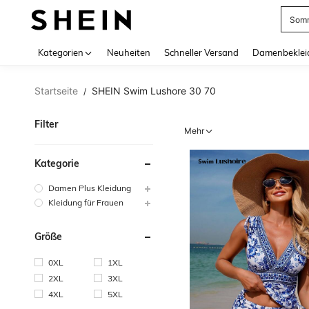
Somm
Use up 
Kategorien
Neuheiten
Schneller Versand
Damenbeklei
Startseite
SHEIN Swim Lushore 30 70
/
Filter
Mehr
Kategorie
Damen Plus Kleidung
Kleidung für Frauen
Größe
0XL
1XL
2XL
3XL
4XL
5XL