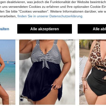
gen deaktivieren, was jedoch die Funktionalität der Website beeinträc
Swim Lushoire
Swim Lusho
n uns verwendeten Cookies zu erfahren und Ihre optionalen Cookie-Ei
Swim Lushoire Damen Einfarbiger Badeanzug-Set für Urlaub & Strand
Swim Lushoire 2026 Neuer Sommer Strand Urlaub geometrischer Muster Frauen Große Größen Neckholder Bikini Set
n Sie bitte "Cookies verwalten". Weitere Informationen darüber, wie w
19 übrig
21 übrig
verarbeiten,
finden Sie in unserer Datenschutzerklärung.
12,24€
10,49€
alten
Alle akzeptieren
Alle ab