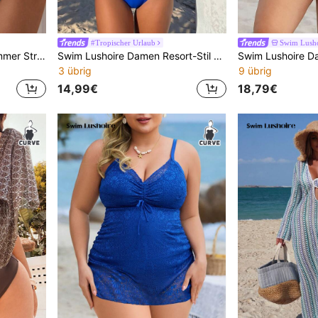
#Tropischer Urlaub
Swim Lusho
Swim Lushoire Damen Sommer Strand Cross-Over gestreiftes Tankini Badeanzug Set
Swim Lushoire Damen Resort-Stil Bikini-Set in zwei Teilen: Tropisches Blatt-Muster Rüschen Flatterärmel Tiefer V Farbblock Badeoberteil + Hochtailliger Bikinihose, geeignet für Sommerurlaub am Strand, Frühjahrs- & Inselurlaub. Bescheidener Badeanzug in zwei Teilen. Hawaii-Muster Badeanzug
3 übrig
9 übrig
14,99€
18,79€