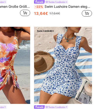
ire
Swim Lushoire
Swim Lushoire Damen Große Größen Leoparden-Muster 2-teiliges Badeanzug Set, Dicke Träger V-Ausschnitt Vorne Gebundene Dreieck Hose Rückenfreier Bikini
Swim Lushoire Damen eleganter einfarbiger neuer Ausschnitt-Kurzarm-Häkel-Strandüberwurf, Sommer
-22%
13,64€
17,64€
ire
Swim Lushoire