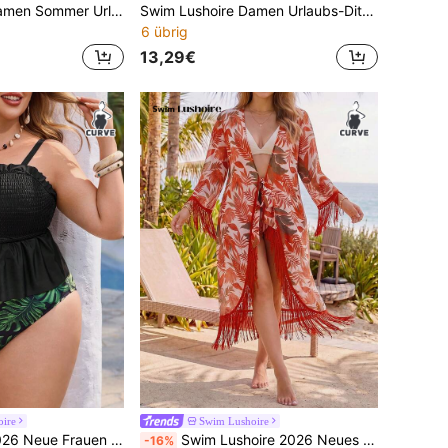
Swim Lushoire Damen Sommer Urlaub tropisches grünes Pflanzenprint Einteiliges Kleid, Blau/Grün/Pink Strandanzug
Swim Lushoire Damen Urlaubs-Ditsy-Blumen-Volant Tankini Badeanzug
6 übrig
13,29€
ire
Swim Lushoire
Swim Lushoire 2026 Neue Frauen Große Größen rückenfreier zufälliger Muster sexy Sport Lässig Bademode
Swim Lushoire 2026 Neues sexy Mesh transparentes bedrucktes Boho-Stil Strandkleid mit Quasten, fließendes Design
-16%