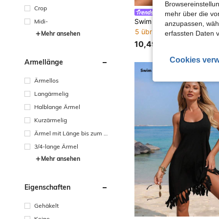
Browsereinstellun
Crop
Swim Lushoire
mehr über die vo
Midi-
anzupassen, wähle
5 übrig
erfassten Daten 
Mehr ansehen
10,49€
Cookies verw
Ärmellänge
Ärmellos
Langärmelig
Halblange Ärmel
Kurzärmelig
Ärmel mit Länge bis zum H
andgelenk
3/4-lange Ärmel
Mehr ansehen
Eigenschaften
Gehäkelt
Keine