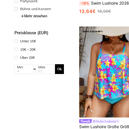
Partynacht
Swim Lushoire 2026 Neue Große Größen Frauen Lang Blumen 
-19%
Bühne und Konzert
13,64€
16,99€
Mehr ansehen
Preisklasse (EUR)
Unter 15€
15€ – 20€
Über 20€
Min:
Max:
Ok
Swim Lushoire