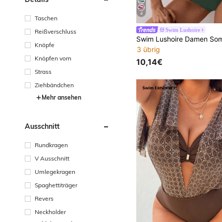
4
Taschen
Swim Lushoire
Reißverschluss
Knöpfe
3 übrig
Knöpfen vorn
10,14€
Strass
Ziehbändchen
Mehr ansehen
Ausschnitt
Rundkragen
V Ausschnitt
Umlegekragen
Spaghettiträger
Revers
Neckholder