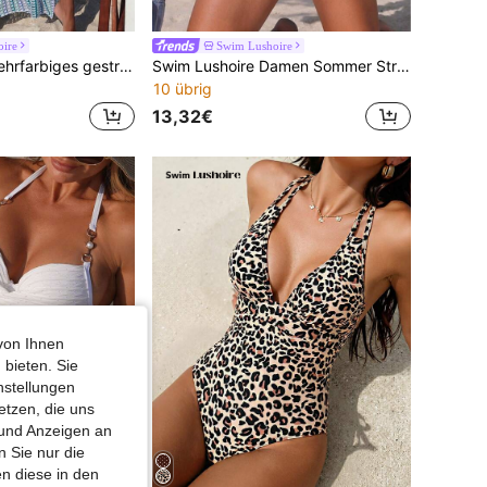
ire
Swim Lushoire
Swim Lushoire Mehrfarbiges gestricktes Gewebe, eleganter Strandüberwurf für Damen
Swim Lushoire Damen Sommer Strand Urlaub einfarbiges Textilgewebe Seestern Metall Dekor sexy Trägerhemd & Bikini Set
10 übrig
13,32€
von Ihnen
 bieten. Sie
nstellungen
etzen, die uns
 und Anzeigen an
 Sie nur die
n diese in den