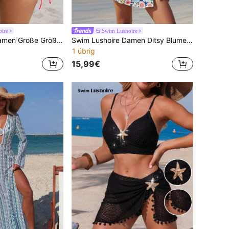
ire
Swim Lushoire
Swim Lushoire Damen Große Größen Sommer Einfarbig Cut Out Design Tankini Top, patchworkfarbenes Blumen-Muster-Top und Blumen-Muster Shorts 2-teiliger Badeanzug
Swim Lushoire Damen Ditsy Blumen Allover Muster Quadratischer Ausschnitt Einteiler Badeanzug für den Strand
1 übrig
15,99€