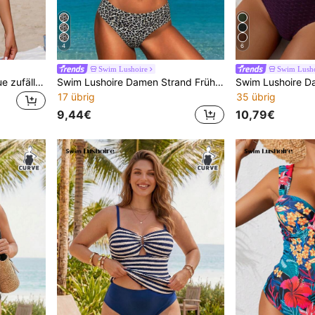
4
6
Swim Lushoire
Swim Lusho
Swim Lushoire Damen blaue zufälliges Muster V-Ausschnitt ärmelloses Tankini mit Kordelzug Hoher Taille Unterteil aus Bademode Stoff Lässige kurze Bademode
Swim Lushoire Damen Strand Frühling/Sommer Festival Spezialstoff Leoparden Muster Elegantes Bikini-Set mit Doppelträgern
17 übrig
35 übrig
9,44€
10,79€