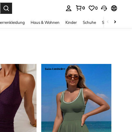
0
0
ess Enter to select.
errenkleidung
Haus & Wohnen
Kinder
Schuhe
Schmuck & Acces