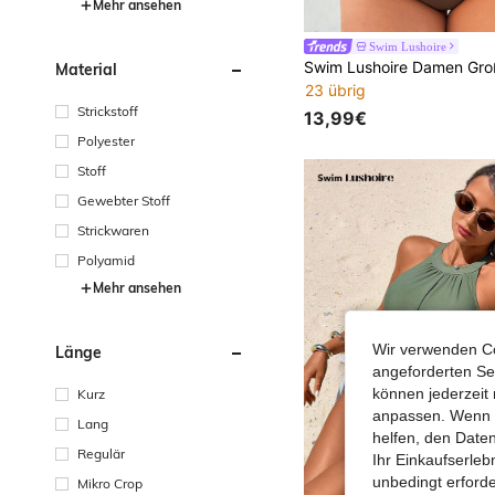
Mehr ansehen
Swim Lushoire
Material
23 übrig
Strickstoff
13,99€
Polyester
Stoff
Gewebter Stoff
Strickwaren
Polyamid
Mehr ansehen
Wir verwenden Co
Länge
angeforderten Ser
können jederzeit 
Kurz
anpassen. Wenn Si
Lang
helfen, den Date
Regulär
Ihr Einkaufserle
unbedingt erford
Mikro Crop