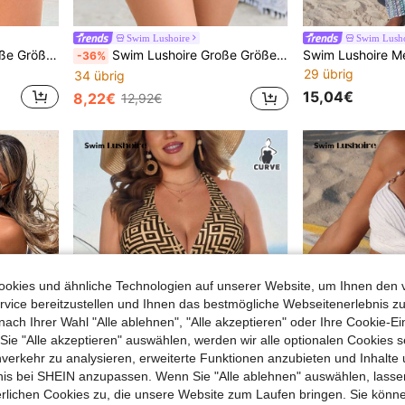
Swim Lushoire
Swim Lusho
Swim Lushoire Damen Große Größen 2 Stücke Set aus einfarbigem Top und Triangel-Bikini-Hose mit hoher Taille und Mesh-Muster, reife sexy Strand-Urlaubsmode
Swim Lushoire Große Größen Damen 2 Stücke blaues Spitzen-Bikinioberteilen mit Kordelzug und einfarbigem Unterteil, bescheidener Urlaubs-Strandtankini-Set
-36%
29 übrig
34 übrig
15,04€
8,22€
12,92€
okies und ähnliche Technologien auf unserer Website, um Ihnen den 
vice bereitzustellen und Ihnen das bestmögliche Webseitenerlebnis zu
nach Ihrer Wahl "Alle ablehnen", "Alle akzeptieren" oder Ihre Cookie-Ei
e "Alle akzeptieren" auswählen, werden wir alle optionalen Cookies s
nverkehr zu analysieren, erweiterte Funktionen anzubieten und Inhalte
bnis bei SHEIN anzupassen. Wenn Sie "Alle ablehnen" auswählen, lassen
erlichen Cookies zu, die unsere Website zum Laufen bringen. Sie könne