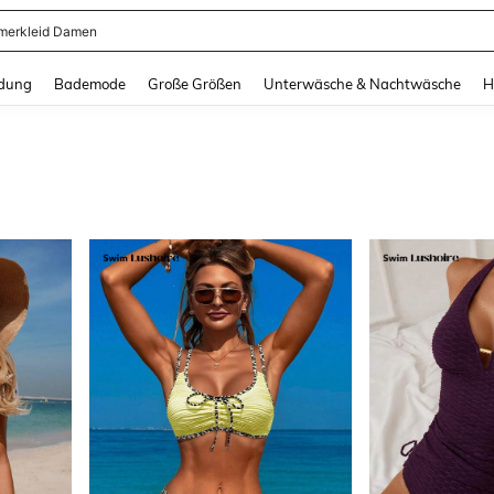
erkleid Damen
and down arrow keys to navigate search Zuletzt gesucht and Suche und Finde. Pr
dung
Bademode
Große Größen
Unterwäsche & Nachtwäsche
H