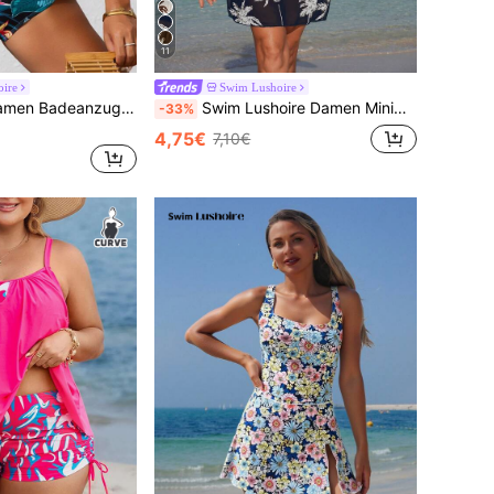
11
ire
Swim Lushoire
Swim Lushoire Damen Badeanzug mit Blume Muster, Bügel und Trägern für Strandurlaub, Sommer
Swim Lushoire Damen Minimalistischer bedruckter transparenter V-Ausschnitt Kurzarm Strandkleid
-33%
4,75€
7,10€