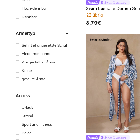
Swim Lushoire
Hoch-dehnbar
22 übrig
Dehnbar
8,79€
Ärmeltyp
Sehr tief angesetzte Schult
erpartie
Fledermausärmel
Ausgestellter Ärmel
Keine
geteilte Ärmel
Anlass
Urlaub
Strand
Sport und Fitness
Reise
Swim Lushoire