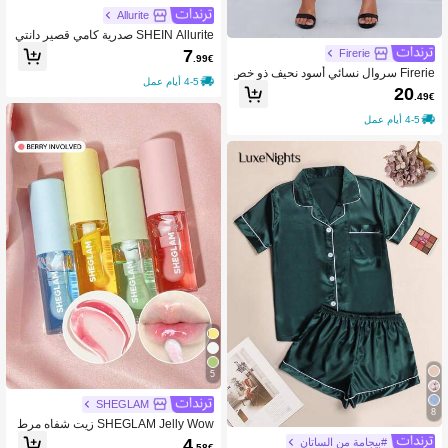
Allurite
SHEIN Allurite صدرية كامي قصير دانتي
ل مزخرف
7
Firerie
.99€
Firerie سروال نسائي أسود نحيف ذو خص
4-5 أيام عمل
ر مرتفع مزود بجيبين ومشبك، من قطع ال
20
.49€
خريف/الربيع اليومية الرسمية.
4-5 أيام عمل
5
SHEGLAM
8
SHEGLAM Jelly Wow زيت شفاه مرط
ب-Berry Involved روج ملمع شفاه شفا
4
#بيجامة من الساتان
.58€