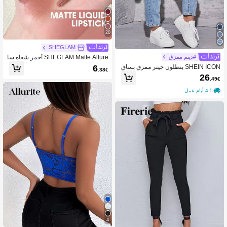
20
SHEGLAM
#دينم ممزق
SHEGLAM Matte Allure أحمر شفاه سا
ئل-Millionaire روج تنت جلوس ماركة تج
6
SHEIN ICON بنطلون جينز ممزق بساق
.38€
ميل ومكياج للنساء والفتيات
مستقيم بخصر عالي
26
.49€
4-5 أيام عمل
4