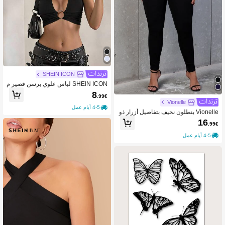
SHEIN ICON
SHEIN ICON لباس علوي برسن قصير م
كشوف الظهر بشريط بحلقة دائري
8
.99€
Vionelle
4-5 أيام عمل
Vionelle بنطلون نحيف بتفاصيل أزرار ذو
خصر عالٍ
16
.99€
4-5 أيام عمل