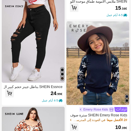
SHEIN ملابس الأمومة طماق موحدة اللو
ن شريط خصر واسع
15
.34€
4-5 أيام عمل
SHEIN Essnce بناطل جينز حجم كبير ال
زر الصاف
24
.99€
4-5 أيام عمل
Emery Rose Kids
SHEIN Emery Rose Kids سترة صوف
بأكمام راجلان وطبعات زهرية لفتاة في ال
2# الأفضل مبيعا
في العودة إلى المدرسة سويت شيرتات للفتيات المراهقا
مرحلة الانتقالية
10
.39€