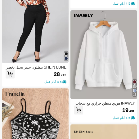
4-5 أيام عمل
SHEIN LUNE بنطلون جينز نحيل بخصر
عالي متعرج مقاس كبير
28
.21€
4-5 أيام عمل
11
INAWLY هودي مبطن حراري مع سحاب
وسير للشد، أكمام طويلة، مناسب للتخر
19
.49€
ج والمعلمين والعودة إلى المدرسة في ف
صل الخريف
4-5 أيام عمل