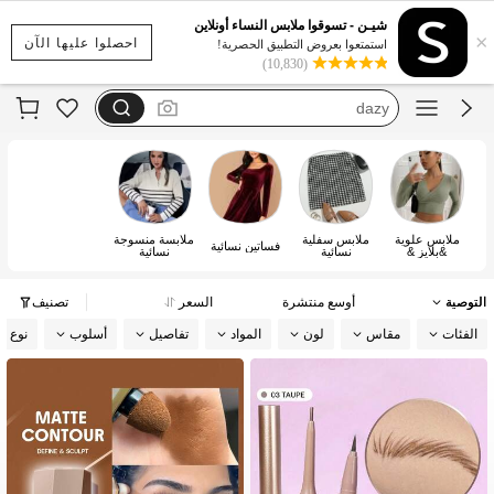
motf
شيـن - تسوقوا ملابس النساء أونلاين
×
فستان يخفي الكرش
احصلوا عليها الآن
استمتعوا بعروض التطبيق الحصرية!
(10,830)
dazy
فستان اكمام طويله
بيجامات شتوية مقاس كبير
motf
ملابس علوية
ملابس سفلية
ملابسة منسوجة
فساتين نسائية
&بلايز &
نسائية
نسائية
تيشيرتات نسائية
التوصية
أوسع منتشرة
السعر
تصنيف
الفئات
مقاس
لون
المواد
تفاصيل
أسلوب
نوع