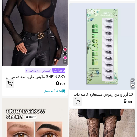
9
#سحر الشفافية
SHEIN SXY ملابس علوية شفافة من ال
شبك بدون حمالة صدر
8
.90€
4-5 أيام عمل
10 أزواج من رموش مستعارة كاملة ذات
ذيل ممتد وحجم مكثف، شرائط رموش م
6
.38€
ستعارة