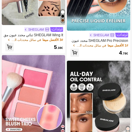
SHEGLAM
SHEGLAM Wing It ثنائي محدد عيون مق
SHEGLAM
اوم للماء-Black محدد كحل ماركة تجميل
3# الأفضل مبيعا
في سائل محددات العيون
SHEGLAM Pro Precision محدد عيون
ومكياج للنساء والفتيات
سائل مقاوم للماء-Black محدد كحل مارك
1# الأفضل مبيعا
في سائل محددات العيون
5
.38€
ة تجميل ومكياج للنساء والفتيات
4
.78€