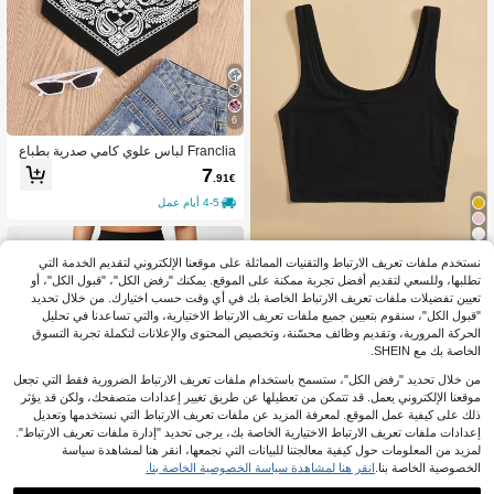
6
Franclia لباس علوي كامي صدرية بطباع
ة بيزلي
7
.91€
4-5 أيام عمل
11
نستخدم ملفات تعريف الارتباط والتقنيات المماثلة على موقعنا الإلكتروني لتقديم الخدمة التي
SHEIN Unity لباس علوي تانك قصير مو
تطلبها، وللسعي لتقديم أفضل تجربة ممكنة على الموقع. يمكنك "رفض الكل"، "قبول الكل"، أو
حدة اللون
تعيين تفضيلات ملفات تعريف الارتباط الخاصة بك في أي وقت حسب اختيارك. من خلال تحديد
6
.92€
"قبول الكل"، سنقوم بتعيين جميع ملفات تعريف الارتباط الاختيارية، والتي تساعدنا في تحليل
4-5 أيام عمل
الحركة المرورية، وتقديم وظائف محسّنة، وتخصيص المحتوى والإعلانات لتكملة تجربة التسوق
الخاصة بك مع SHEIN.
من خلال تحديد "رفض الكل"، ستسمح باستخدام ملفات تعريف الارتباط الضرورية فقط التي تجعل
موقعنا الإلكتروني يعمل. قد تتمكن من تعطيلها عن طريق تغيير إعدادات متصفحك، ولكن قد يؤثر
ذلك على كيفية عمل الموقع. لمعرفة المزيد عن ملفات تعريف الارتباط التي نستخدمها وتعديل
إعدادات ملفات تعريف الارتباط الاختيارية الخاصة بك، يرجى تحديد "إدارة ملفات تعريف الارتباط".
لمزيد من المعلومات حول كيفية معالجتنا للبيانات التي نجمعها، انقر هنا لمشاهدة سياسة
الخصوصية الخاصة بنا.
انقر هنا لمشاهدة سياسة الخصوصية الخاصة بنا.