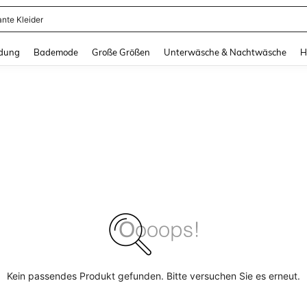
ante Kleider
and down arrow keys to navigate search Zuletzt gesucht and Suche und Finde. Pr
dung
Bademode
Große Größen
Unterwäsche & Nachtwäsche
H
Kein passendes Produkt gefunden. Bitte versuchen Sie es erneut.