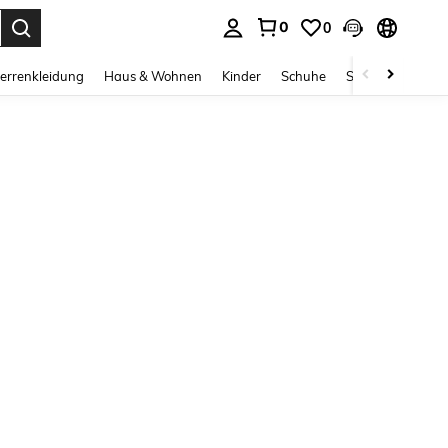
0
0
ess Enter to select.
errenkleidung
Haus & Wohnen
Kinder
Schuhe
Schmuck & Acces