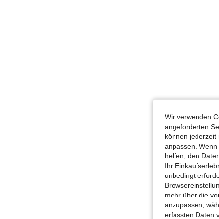
Wir verwenden Co
angeforderten Ser
können jederzeit 
anpassen. Wenn Si
helfen, den Date
Ihr Einkaufserle
unbedingt erford
Browsereinstellun
mehr über die vo
anzupassen, wähle
erfassten Daten 