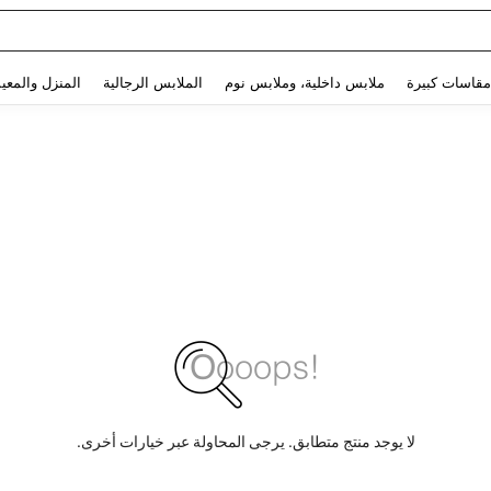
Use up and down arrow keys to البحث الأخير and البحث والعثور. Press Enter to select.
مقاسات كبيرة
ملابس داخلية، وملابس نوم
الملابس الرجالية
المنزل والمعي
لا يوجد منتج متطابق. يرجى المحاولة عبر خيارات أخرى.