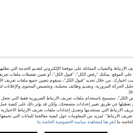
الارتباط والتقنيات المماثلة على موقعنا الإلكتروني لتقديم الخدمة التي تطلبه
لى الموقع. يمكنك "رفض الكل"، "قبول الكل"، أو تعيين تفضيلات ملفات تعريف
ختيارك. من خلال تحديد "قبول الكل"، سنقوم بتعيين جميع ملفات تعريف الارتب
حليل الحركة المرورية، وتقديم وظائف محسّنة، وتخصيص المحتوى والإعلانات لت
 الكل"، ستسمح باستخدام ملفات تعريف الارتباط الضرورية فقط التي تجعل مو
تعطيلها عن طريق تغيير إعدادات متصفحك، ولكن قد يؤثر ذلك على كيفية عمل 
ريف الارتباط التي نستخدمها وتعديل إعدادات ملفات تعريف الارتباط الاختيارية
تعريف الارتباط". لمزيد من المعلومات حول كيفية معالجتنا للبيانات التي نجمعها،
اصة بنا.
انقر هنا لمشاهدة سياسة الخصوصية الخاصة بنا.