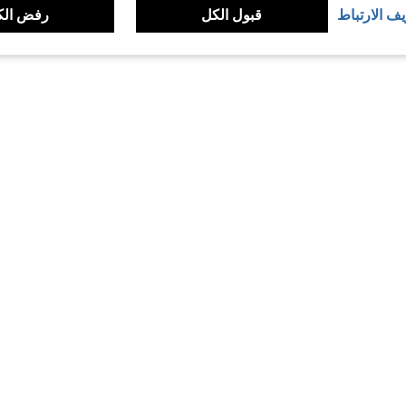
يف الارتباط
قبول الكل
رفض الك