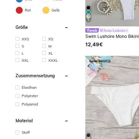
Rot
Gelb
9
Größe
Swim Lushoire
XXS
XS
12,49€
S
M
L
XL
XXL
XXXL
Zusammensetzung
Elasthan
Polyester
Polyamid
Material
Stoff