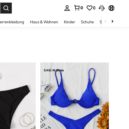
0
0
ess Enter to select.
errenkleidung
Haus & Wohnen
Kinder
Schuhe
Schmuck & Acces