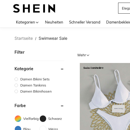
Eleg
Use up 
Kategorien
Neuheiten
Schneller Versand
Damenbeklei
Startseite
Swimwear Sale
/
Filter
Mehr
Kategorie
Damen Bikini Sets
Damen Tankinis
Damen Bikinihosen
Farbe
Vielfarbig
Schwarz
Blau
Weiss