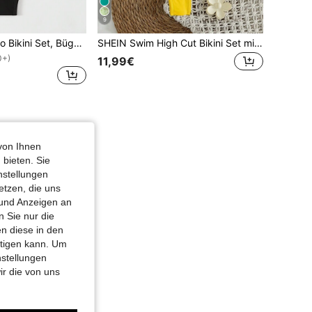
9
Swim Basics Mono Bikini Set, Bügel BH und Unterteil mit hohem Ausschnitt, 2 teiliger Badeanzug
SHEIN Swim High Cut Bikini Set mit Bügel für den Sommer Strand
0+)
11,99€
von Ihnen
 bieten. Sie
nstellungen
etzen, die uns
 und Anzeigen an
 Sie nur die
n diese in den
htigen kann. Um
nstellungen
ir die von uns