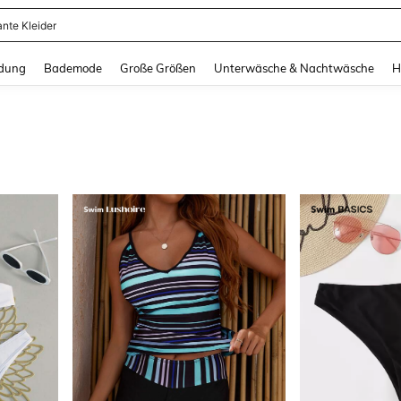
ante Kleider
and down arrow keys to navigate search Zuletzt gesucht and Suche und Finde. Pr
dung
Bademode
Große Größen
Unterwäsche & Nachtwäsche
H