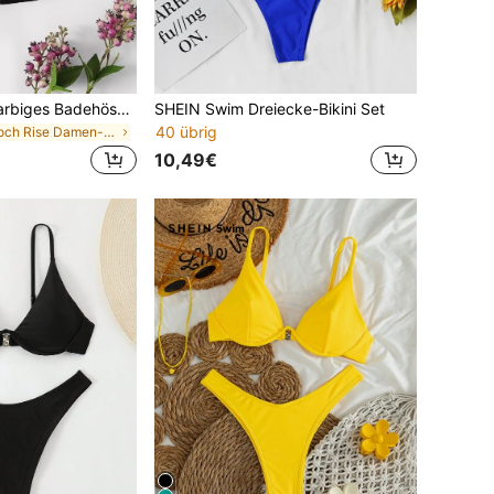
Swim Basics Einfarbiges Badehöschen
SHEIN Swim Dreiecke-Bikini Set
40 übrig
in Hoch Rise Damen-Bikinihosen
10,49€