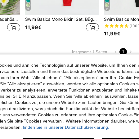
9
9
Swim Basics Einfarbiges Badehöschen
Swim Basics Mono Bikini Set, Bügel BH und Unterteil mit hohem Ausschnitt, 2 teiliger Badeanzug
(100
11,99€
11,99€
1
Insgesamt 1 Seiten
okies und ähnliche Technologien auf unserer Website, um Ihnen den 
vice bereitzustellen und Ihnen das bestmögliche Webseitenerlebnis zu
nach Ihrer Wahl "Alle ablehnen", "Alle akzeptieren" oder Ihre Cookie-Ei
e "Alle akzeptieren" auswählen, werden wir alle optionalen Cookies s
nverkehr zu analysieren, erweiterte Funktionen anzubieten und Inhalte
bnis bei SHEIN anzupassen. Wenn Sie "Alle ablehnen" auswählen, lassen
erlichen Cookies zu, die unsere Website zum Laufen bringen. Sie könne
gen deaktivieren, was jedoch die Funktionalität der Website beeinträc
n uns verwendeten Cookies zu erfahren und Ihre optionalen Cookie-Ei
n Sie bitte "Cookies verwalten". Weitere Informationen darüber, wie w
verarbeiten,
finden Sie in unserer Datenschutzerklärung.