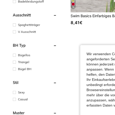
Badekleidungstoff
16
Ausschnitt
8,41€
Spaghettiträger
V Ausschnitt
BH Typ
Wir verwenden Co
Bügellos
angeforderten Ser
Triangel
können jederzeit 
Bügel BH
anpassen. Wenn Si
helfen, den Date
Ihr Einkaufserle
Stil
unbedingt erford
Browsereinstellun
Sexy
mehr über die vo
Casual
anzupassen, wähle
erfassten Daten 
Muster