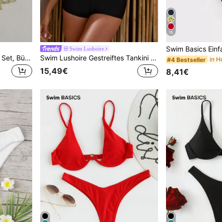
16
Swim Lushoire
Swim Lushoire Mono Bikini Set, Bügel BH und Unterteil mit hohem Ausschnitt, 2 teiliger Badeanzug
Swim Lushoire Gestreiftes Tankini Set Cami Top & Shorts 2 teiliger Western Badeanzug
#4 Bestseller
15,49€
8,41€