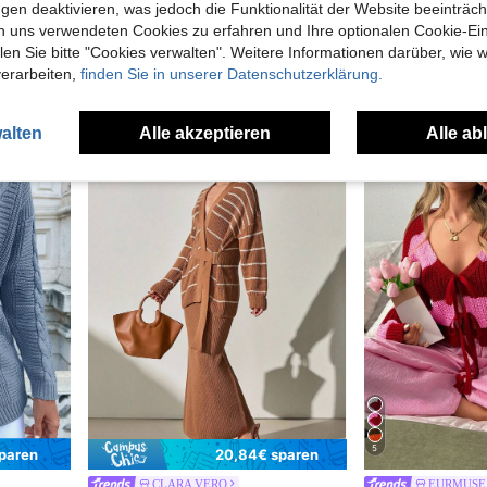
gen deaktivieren, was jedoch die Funktionalität der Website beeinträc
EURMUSE
#Oversized Fit
n uns verwendeten Cookies zu erfahren und Ihre optionalen Cookie-Ei
Reißverschluss-Pullover Schwarz-Weiß-Pullover,Cardigans,Lange Cardigans Frau,Petite,Groß
EURMUSE Damen Strickjacke mit Farbblock-Muster und Taschendetails vorne, Drop-Shoulder
-62%
n Sie bitte "Cookies verwalten". Weitere Informationen darüber, wie w
20 übrig
20 übrig
verarbeiten,
finden Sie in unserer Datenschutzerklärung.
17,87€
17,89€
7,59€
19,99€
alten
Alle akzeptieren
Alle ab
5
paren
20,84€ sparen
CLARA VERO
EURMUSE