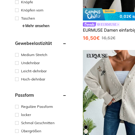
Knöpfe
Knöpfen vorn
0,02€ s
Taschen
EURMUSE
Mehr ansehen
16,50€
16,52€
Gewebeelastizität
Medium Stretch
Undehnbar
Leicht-dehnbar
Hoch-dehnbar
Passform
Reguläre Passform
locker
Schmal Geschnitten
Übergrößen