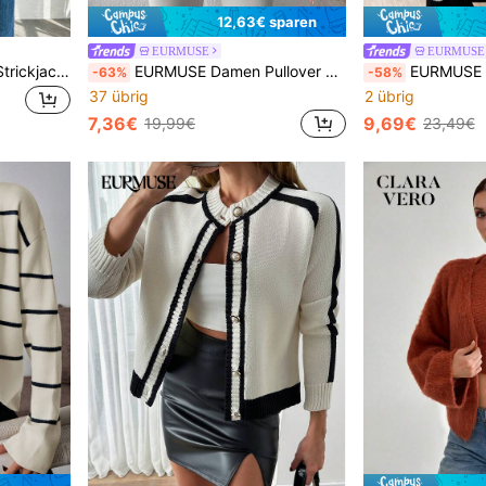
12,63€ sparen
EURMUSE
EURMUSE
EURMUSE Drop Shoulder Strickjacke mit Blumenstickerei und Bommeldetails
EURMUSE Damen Pullover mit Drop-Shoulder, Blumenmuster und Stehkragen, Herbst/Winter, Pullover, cremefarbener Pullover, Pullover, schwarzer Pullover, Damenpullover, weißer Pullover, Damenpullover, Damenpullover
EURMUSE Damen gestreifte
-63%
-58%
37 übrig
2 übrig
7,36€
9,69€
19,99€
23,49€