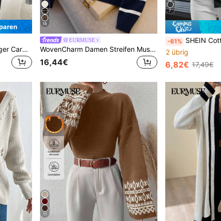
7
18
paren
SHEIN Cottnline Damen Oversized Ca
EURMUSE
-61%
EURMUSE Damen einfarbiger Cardigan mit Drop-Shoulder, langen Ärmeln, lockerem Schnitt, lässig, Herbst/Winter
WovenCharm Damen Streifen Muster Langarm Knopf Dekor Lässige Strickjacke, Herbst Winter
2 übrig
16,44€
6,82€
17,49€
11