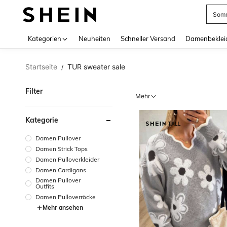
Aben
Use up 
Kategorien
Neuheiten
Schneller Versand
Damenbeklei
Startseite
TUR sweater sale
/
Filter
Mehr
Kategorie
Damen Pullover
Damen Strick Tops
Damen Pulloverkleider
Damen Cardigans
Damen Pullover
Outfits
Damen Pulloverröcke
Mehr ansehen