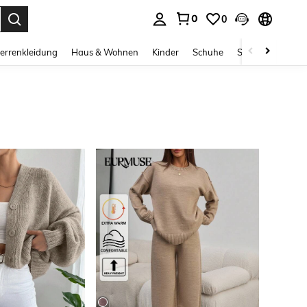
0
0
ess Enter to select.
errenkleidung
Haus & Wohnen
Kinder
Schuhe
Schmuck & Acces