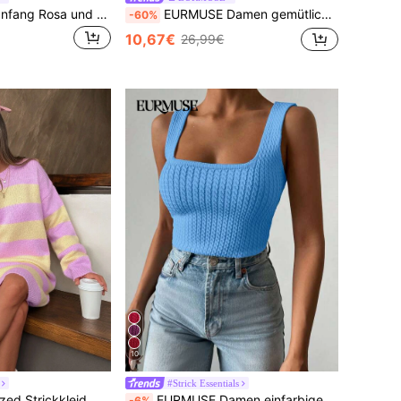
EURMUSE Schulanfang Rosa und Roter Strick-Cardigan mit auffälligen breiten Streifen, V-Ausschnitt, Bindeverschluss vorne und Drop-Shoulder, Strickpullover mit Bindeverschluss vorne, Rosa und Roter Strickpullover, Strickpullover-Set, gestreiftes Stricktop, Damen-Strickwaren
EURMUSE Damen gemütliches gestricktes Winter-Set mit Knopf-Cardigan und passendem Mini-Rock in Creme
-60%
10,67€
26,99€
10
#Strick Essentials
EURMUSE Oversized Strickkleid mit pastellfarbenen Candy-Streifen - weiche rosa und zitronengelbe breite horizontale Streifen, bequem
EURMUSE Damen einfarbiges Kabel-Muster Top mit quadratischem Ausschnitt und ärmellos, Lässig Strick
-6%