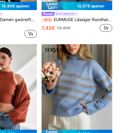
13,80€ sparen
12,07€ sparen
EURMUSE
r Taillengürtel Warmer Wintercardigan
EURMUSE Lässiger Rundhals-Knopfverschluss Kabel-Strick-Cardigan mit detaillierten Bündchen und Saum, süße buttergelbe Farbe, Crop-Cardigan für Herbst und Winter, Damen Strick-Cardigan in Creme, Damen Kabel-Strick-Cardigan, lange Cardigans für Frauen, Cardigans für Petite-Größen
-61%
7,42€
19,49€