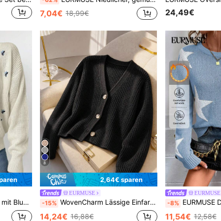
24,49€
7,04€
18,99€
8
paren
2,64€ sparen
EURMUSE
EURMUSE
lder Knopf vorne,
WovenCharm Lässige Einfarbige Kurzblazer für Herbst/Winter
EURMUSE Damen Pentagramm Muster R
-15%
-8%
14,24€
11,54€
16,88€
12,58€