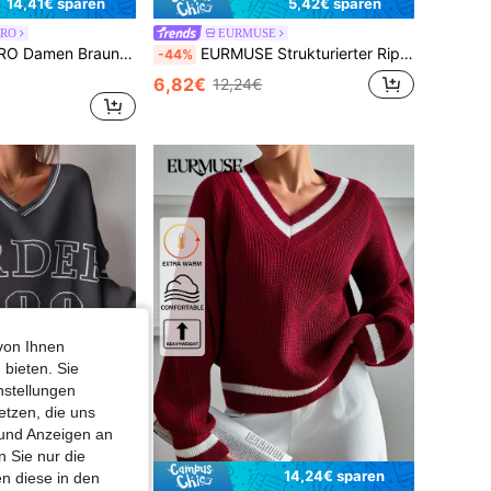
14,41€ sparen
5,42€ sparen
ERO
EURMUSE
helige Shardon Stoff Pullover und Top Kombination für Wärme und Komfort, Winterkleidung, Herbst
EURMUSE Strukturierter Rippstrick-Pullover mit Vintage-Blau & Grau-Horizontalstreifen, Pullover, Cremefarbener Pullover, Pullover für Frauen, Pullover, Schwarzer Pullover, Damenpullover, Weißer Pullover, Damenpullover, Damenpullover, Winterkleidung
-44%
6,82€
12,24€
von Ihnen
 bieten. Sie
nstellungen
etzen, die uns
 und Anzeigen an
 Sie nur die
0,02€ sparen
14,24€ sparen
n diese in den