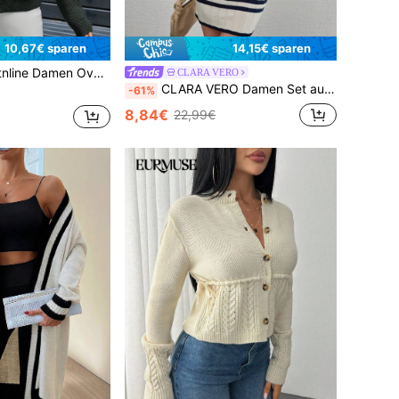
10,67€ sparen
14,15€ sparen
rdigan mit V-Ausschnitt, Schleife und Ballonärmeln
CLARA VERO
CLARA VERO Damen Set aus Strickjacke mit Streifendetail am Saum und Zopfmuster sowie Strickrock mit Knöpfen am Kragen
-61%
8,84€
22,99€