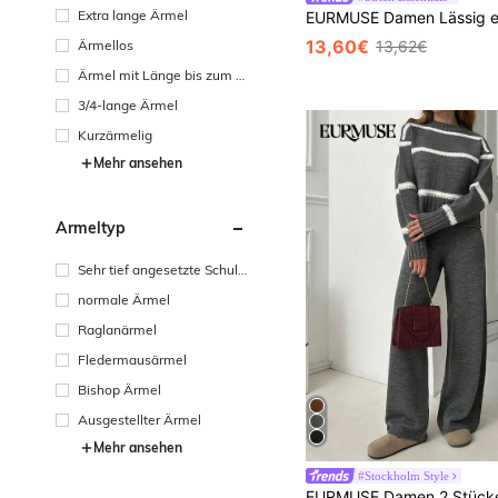
Extra lange Ärmel
13,60€
13,62€
Ärmellos
Ärmel mit Länge bis zum H
andgelenk
3/4-lange Ärmel
Kurzärmelig
Mehr ansehen
Ärmeltyp
Sehr tief angesetzte Schult
erpartie
normale Ärmel
Raglanärmel
Fledermausärmel
Bishop Ärmel
Ausgestellter Ärmel
Mehr ansehen
#Stockholm Style