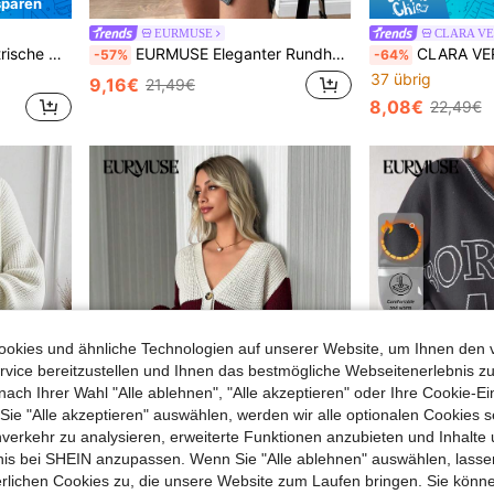
sparen
EURMUSE
CLARA V
und goldfarbenen Knopfdetails
EURMUSE Eleganter Rundhalspullover mit Raglanärmeln, Kontrastfarbiger Streifen am Saum, Perlknöpfe
CLARA VERO Damen Braun melierter Strick 2-teiliges Set - Kusc
-57%
-64%
37 übrig
9,16€
21,49€
8,08€
22,49€
okies und ähnliche Technologien auf unserer Website, um Ihnen den 
vice bereitzustellen und Ihnen das bestmögliche Webseitenerlebnis zu
nach Ihrer Wahl "Alle ablehnen", "Alle akzeptieren" oder Ihre Cookie-Ei
e "Alle akzeptieren" auswählen, werden wir alle optionalen Cookies s
11
nverkehr zu analysieren, erweiterte Funktionen anzubieten und Inhalte
bnis bei SHEIN anzupassen. Wenn Sie "Alle ablehnen" auswählen, lassen
sparen
12,40€ sparen
erlichen Cookies zu, die unsere Website zum Laufen bringen. Sie könne