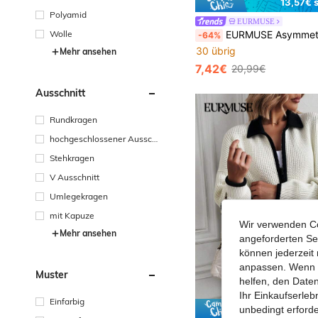
13,57€ 
Polyamid
EURMUSE
Wolle
EURMUSE Asymmetrische Saum Strick-Cardigan in Creme mit schokoladenbraunen Streifen 
-64%
30 übrig
Mehr ansehen
7,42€
20,99€
Ausschnitt
Rundkragen
hochgeschlossener Aussch
nitt
Stehkragen
V Ausschnitt
Umlegekragen
mit Kapuze
Wir verwenden Co
Mehr ansehen
angeforderten Ser
können jederzeit 
anpassen. Wenn Si
Muster
helfen, den Date
Ihr Einkaufserle
Einfarbig
13,85€ 
unbedingt erford