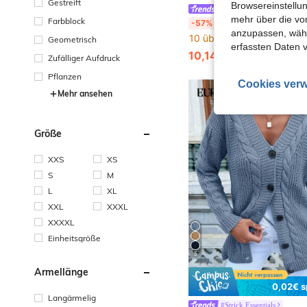
Gestreift
Browsereinstellun
EURMUSE
mehr über die vo
Farbblock
EURMUSE Farbblock-gestreifter Doppelreißverschluss-Rippstrick-Cardigan mit Kragen Damenpullover Vollreißverschluss-Pullover Reißverschluss-Pullover Gestreifter Pullover Damenpullover Damen-Reißverschluss-Pullover Kragen-
-57%
anzupassen, wähle
10 übrig
Geometrisch
erfassten Daten 
10,14€
23,99€
Zufälliger Aufdruck
Pflanzen
Cookies verw
Mehr ansehen
Größe
XXS
XS
S
M
L
XL
XXL
XXXL
XXXXL
Einheitsgröße
5
Ärmellänge
0,02€ s
Langärmelig
#Strick Essentials