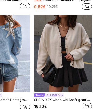
9,52€
10,21€
EURMUSE
undhals Drop Shoulder Langarm Lässig Pullover
SHEIN Y2K Clean Girl Sanft gestrickter Crop Cardigan - Ruhiger Luxus Knopfverschluss, Old Money Ästhetik, Soft Girl Kern, neutrale minimale Essenz, Pinterest chic & modern feminine Passform Clean Girl Ikone Sanft gestrickter Cardigan - Old Money Kern Knopfverschluss Crop Silhouette mit ruhigem Luxus minimalistischem Ästhetik, Soft Girl Energie, Y2K Revival Hauch, zeitloses neutrales Grundelement & mühelos alltäglicher Chic
18,13€