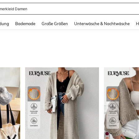
dkleid Lang
and down arrow keys to navigate search Zuletzt gesucht and Suche und Finde. Pr
dung
Bademode
Große Größen
Unterwäsche & Nachtwäsche
H