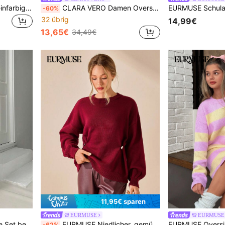
EURMUSE Damen Lässig einfarbiger Zopfstrick Knopf-Vorder Strickjacke, Herbst/Winter
CLARA VERO Damen Oversize asymmetrischer Strickjacke mit Gürteldetails und gestricktem Rock Zweiteiler Co-Ords Set
-60%
32 übrig
14,99€
13,65€
34,49€
11,95€ sparen
EURMUSE
EURMUSE
EURMUSE Damen 2 Stücke Set bestehend aus Strickpullover mit hohem Kragen mit Streifenmuster und kuscheliger Strickpflegehose
EURMUSE Niedlicher, gemütlicher und kuscheliger Pullover mit Rundhalsausschnitt, einfarbig, Ballonärmel, drapierte Knopfdetails, Dropped-Shoulder-Stil für Herbst/Winter Damenkollektion, Roter Pullover, Damenpullover, Burgunder Pullover, Pullover mit Ballonärmeln, Pullover, Pullover, Creme Pullover, Pullover, Weihnachtspullover, Weißer Pullover, Schwarzer Pullover, Damenpullover, Damenpullover
-62%