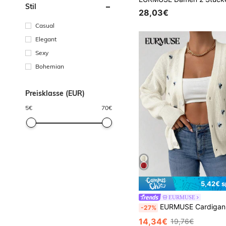
Stil
28,03€
Casual
Elegant
Sexy
Bohemian
Preisklasse (EUR)
5
€
70
€
5,42€ s
EURMUSE
EURMUSE Cardigan mit Blume Stickerei, Drop Shou
-27%
14,34€
19,76€