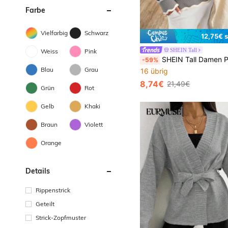
Farbe
Vielfarbig
Schwarz
12,75€ 
SHEIN Tall
Weiss
Pink
SHEIN Tall Damen Pullover mit Blumen-Details und V-Ausschnitt für den Winter, Winterkleidung für Frauen, Pul
-59%
Blau
Grau
16 übrig
8,74€
21,49€
Grün
Rot
Gelb
Khaki
Braun
Violett
Orange
Details
Rippenstrick
Geteilt
Strick-Zopfmuster