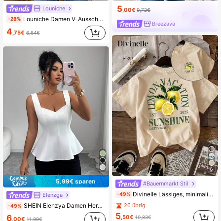
5
Louniche
,00€
9,72€
Louniche Damen V-Ausschnitt Flügelärmel lässiges und vielseitiges T-Shirt, Unifarbe
-28%
Breezaya
4
,75€
6,64€
6
5,99€ sparen
#Bauernmarkt Stil
Divinelle Lässiges, minimalistisches Zitronen-Grafik-Rundhals-Loose-Fit-Kurzarm-T-Shirt für Frauen, geeignet für den Sommer
-49%
Elenzga
SHEIN Elenzya Damen Herzausschnitt-Neckholder-Top mit Vorderspalte und A-Linie, ärmellos, eleganter französischer Retro-Stil für Pendeln, Büro, Urlaub, Lässig, vielseitig, Nachmittagstee, Party, Frühling/Sommer Neuheit
26 übrig
-49%
5
6
,50€
10,83€
,00€
11,99€