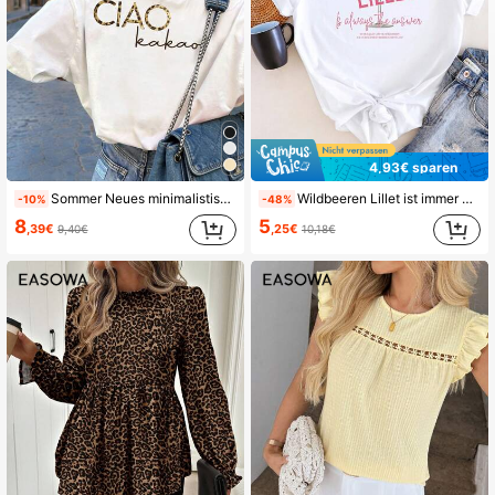
4,93€ sparen
Sommer Neues minimalistisches Mode Leopardenmuster Buchstaben Lässig Rundhals Weiß Kurzarm T-Shirt, vielseitiges und stilvolles Top für Frauen, Alltagskleidung
Wildbeeren Lillet ist immer die Antwort T-Shirt • Lillet T-Shirt • Lillet Bekleidung • Lillet Zitat T-Shirt • Trink-Witze • Geburtstagsgeschenk
-10%
-48%
8
5
,39€
,25€
9,40€
10,18€