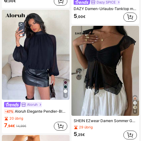
6
,00€
Dazy SPICE
DAZY Damen-Urlaubs-Tanktop mit Streifen und Patchwork, einfacher Stil, geeignet für tägliche Ausflüge
5
,00€
5
Aloruh
Aloruh Elegante Pendler-Bluse für Damen mit einfarbigem Stehkragen und Ballonärmeln
-47%
6
20 übrig
SHEIN EZwear Damen Sommer Geraffter Büsten Mesh Rüschen Ärmel T-Shirt
7
,94€
14,99€
29 übrig
5
,25€