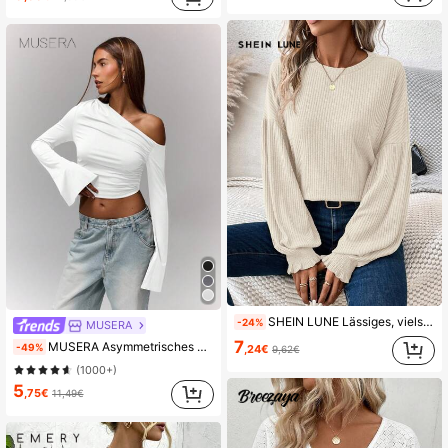
SHEIN LUNE Lässiges, vielseitiges Frauen T-Shirt mit Laternenärmeln in Grün mit Rippstruktur
-24%
MUSERA
7
MUSERA Asymmetrisches gerafftes Cropped Top mit Langarm für Urlaub, Ibiza, Festivals, Ausgehen, Partys, Casual Kleider, elegant für Frühling und Sommer
-49%
,24€
9,62€
(1000+)
5
,75€
11,49€