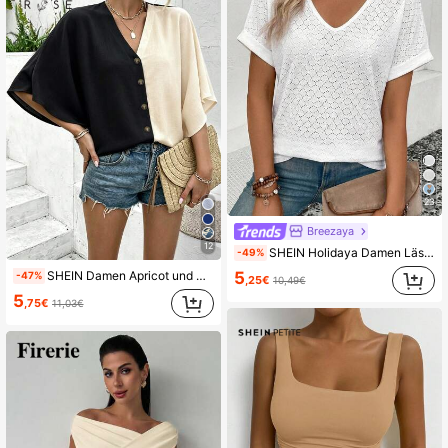
23
Breezaya
12
SHEIN Holidaya Damen Lässig Basic V-Ausschnitt Umschlag Manschette Weiß Polka Punkt Jacquard T-Shirt
-49%
5
SHEIN Damen Apricot und Schwarz farblich abgesetztes elegantes einfarbiges V-Ausschnitt Raglanärmel Knopf Dekor Strandresort Frühling/Sommer neue vielseitige Bluse mit Designdetails, V-Ausschnitt Fledermausärmel Bluse, Knopfleiste vorne, vielseitig, lässige Urlaubsbluse
-47%
,25€
10,49€
5
,75€
11,03€