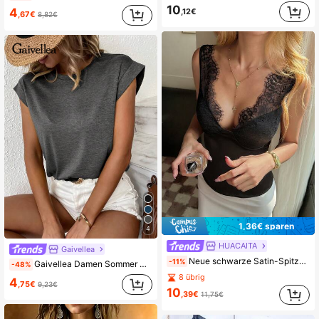
10
4
,12€
,67€
8,82€
1,36€ sparen
4
HUACAITA
Gaivellea
Neue schwarze Satin-Spitzen-Camisole, sexy tiefer V-Ausschnitt Wimpern-Spitzen-Patchwork-Design, schlanke elegante Bürokleidung ärmellose Bluse Sommer
-11%
Gaivellea Damen Sommer Solides Farb Rundhals Fledermausärmel lässig T-Shirt
-48%
8 übrig
4
,75€
9,23€
10
,39€
11,75€