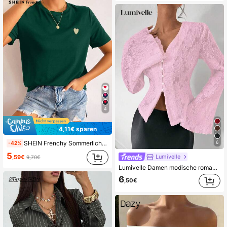
4
4,11€ sparen
SHEIN Frenchy Sommerliches T-Shirt mit kurzem Arm und Rundhalsausschnitt, mit Stickerei von Herzen und lässigem Stil
6
-42%
5
Lumivelle
,59€
9,70€
Lumivelle Damen modische romantische sexy Urlaubsstil einfarbige Bluse mit Glockenärmeln, Frühling/Sommer/Herbst
6
,50€