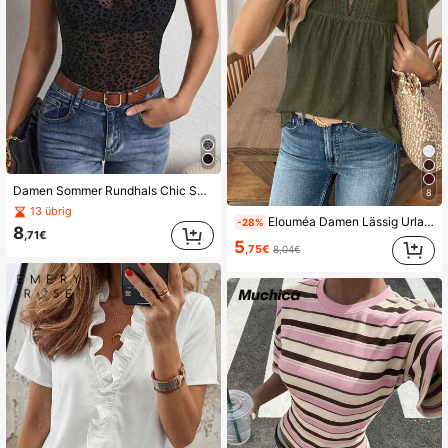
Damen Sommer Rundhals Chic Sexy Transparenter Rücken Leoparden Muster Crop Top, Damen Schwarzes Tier Muster Modisches Sexy Flockiges Halb-Durchsichtiges Transparentes Strick Cami Top, Geeignet für den täglichen Gebrauch, Straße, Singles Party, Bühne und Konzert lässig
8
13 übrig
Elouméa Damen Lässig Urlaub Einfarbig Cutout Spitze V-Ausschnitt Volantärmel Bluse, Frühling/Sommer
-28%
8
,71€
5
,75€
8,04€