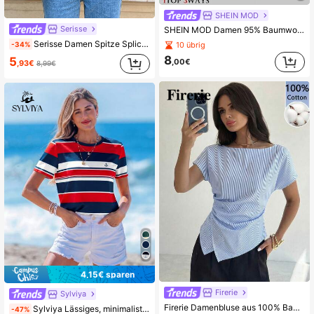
SHEIN MOD
Serisse
SHEIN MOD Damen 95% Baumwolle 3-Wege Slim Fit Top, Schwarz, Weiß & Saphirblau, Wasserfallkragen, Off-Shoulder trägerlos lässiges Sommerabend-Top für Strandfestivals
Serisse Damen Spitze Splice Träger Off-Shoulder Top Neckholder Tank Top
10 übrig
-34%
8
5
,00€
,93€
8,99€
4,15€ sparen
Firerie
Sylviya
Firerie Damenbluse aus 100% Baumwolle in Blau und Weiß gestreift, eleganter Sommer-Oberteil für Büro, Arbeit und Lässig mit asymmetrischem Saum, Business-Mode für Pendler und Lehrer
Sylviya Lässiges, minimalistisches Damen T-Shirt mit nautisch gestreiftem Muster, rundem Ausschnitt und kurzen Ärmeln, locker geschnitten, geeignet für Sommer und Urlaub
-47%