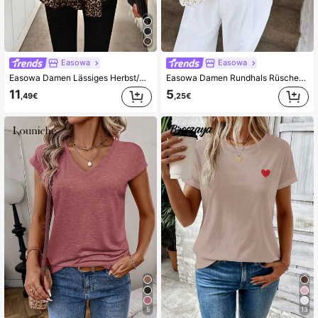
Easowa
Easowa
Easowa Damen Lässiges Herbst/Winter Basis Loose Babydoll Langarm Hemd, Leoparden Muster Silvester Party, Lässig
Easowa Damen Rundhals Rüschen Saum Casual Creme Gelb T-Shirt, Frühling, süßer Sommer Top Buttergelb Urlaub Frau
11
5
,49€
,25€
5
13