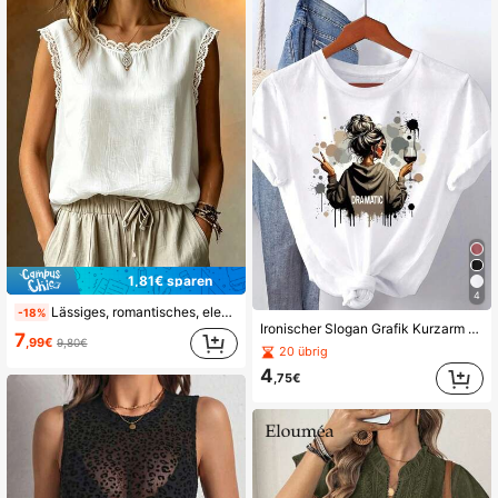
1,81€ sparen
4
Lässiges, romantisches, elegantes Spitzen-Patchwork-Top mit rundem Ausschnitt und ärmellos, anmutiges Pendler-Alltagstop, Damen Weiß Sommer
-18%
Ironischer Slogan Grafik Kurzarm Rundhals T-Shirt, lustiges Mode T-Shirt für Erwachsene, geeignet für den täglichen Lässig-Stil
7
,99€
9,80€
20 übrig
4
,75€