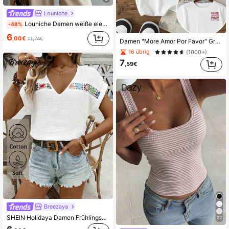
Louniche
Louniche Damen weiße elegante Sommer-Büro-Arbeitsbluse mit kurzen Ärmeln, einreihige Knopfleiste, französischer Stil mit Rüschenbesatz, kurzes Top, vielseitig für den Alltag
-48%
6
,00€
11,74€
Damen "More Amor Por Favor" Grafik T-Shirt - Lässiges Kurzarm-Shirt, Herz-Grafik-Design, weich & bequem, geeignet für alle Jahreszeiten, vielseitig | Verspieltes Textdesign | Bequeme Passform, Damen T-Shirt Weiß Sommer
16 übrig
(1000+)
7
,59€
Breezaya
SHEIN Holidaya Damen Frühlings- & Sommer-Bluse im Resort-Stil mit weißer Struktur und V-Ausschnitt, kurze Ärmel - Buntes Cutout-Stickerei-Panel, luftige Schlupfbluse mit Manschetten, atmungsaktiv, figurumspielend, vielseitige Leinen-Baumwoll-Lässig-Bluse, Damen Tops für den Sommer
22