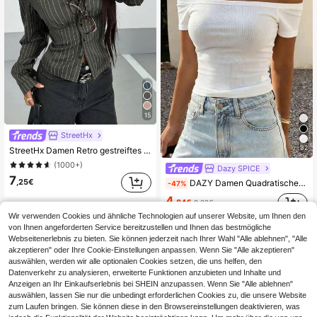
15
StreetHx
32
StreetHx Damen Retro gestreiftes figurbetontes Hemd
(1000+)
Dazy SPICE
7
,25€
DAZY Damen Quadratischer Ausschnitt figurbetontes geripptes Trägertop, Sommer Top
-47%
4
,84€
9,22€
Wir verwenden Cookies und ähnliche Technologien auf unserer Website, um Ihnen den
von Ihnen angeforderten Service bereitzustellen und Ihnen das bestmögliche
Webseitenerlebnis zu bieten. Sie können jederzeit nach Ihrer Wahl "Alle ablehnen", "Alle
akzeptieren" oder Ihre Cookie-Einstellungen anpassen. Wenn Sie "Alle akzeptieren"
auswählen, werden wir alle optionalen Cookies setzen, die uns helfen, den
Datenverkehr zu analysieren, erweiterte Funktionen anzubieten und Inhalte und
Anzeigen an Ihr Einkaufserlebnis bei SHEIN anzupassen. Wenn Sie "Alle ablehnen"
auswählen, lassen Sie nur die unbedingt erforderlichen Cookies zu, die unsere Website
zum Laufen bringen. Sie können diese in den Browsereinstellungen deaktivieren, was