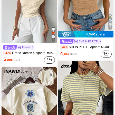
15
4,34€ sparen
5
SHEIN PETITE
SHEIN PETITE Apricot Quadratischer Ausschnitt Tanktop, Taillenbetonendes gerafftes Slim-Fit ärmelloses Top, Sommerlicher schicker Alltags-Casual Streetwear für Urlaub, Petite Frauen
-47%
Firerie
4
Firerie Damen elegante, minimalistische, modische, sexy Pendler-Musik-Festival-Urlaubs-Asymmetrischer-Ausschnitt drapiertes kurzes weißes Top, Frühling/Sommer
-47%
,84€
9,18€
5
,09€
9,71€