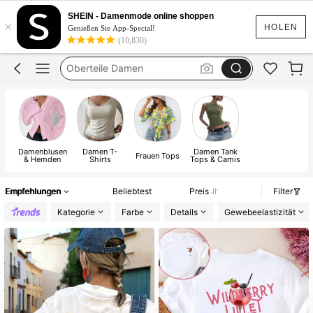
Tops
SHEIN - Damenmode online shoppen
×
Tops Damen
HOLEN
Genießen Sie App-Special!
(10,830)
Oberteile Damen
Festival Outfit Damen
Bluse
Tops
Damenblusen
Damen T-
Damen Tank
Frauen Tops
& Hemden
Shirts
Tops & Camis
Empfehlungen
Beliebtest
Preis
Filter
Kategorie
Farbe
Details
Gewebeelastizität