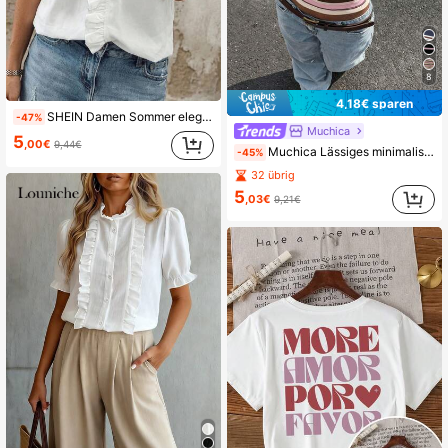
8
4,18€ sparen
SHEIN Damen Sommer elegante Basic weiße V-Ausschnitt Rüschenbesatz Kurzarm Bluse, schickes einfarbiges Arbeits- und Golfhemd, lässige Oberteile für Schule, Reisen, Strand, Büro
-47%
Muchica
5
,00€
9,44€
Muchica Lässiges minimalistisches Stil Sport asymmetrisches Streifendesign rosa T-Shirt für Frauen, vielseitiger Street-Style, geeignet für Frühling/Sommer
-45%
32 übrig
5
,03€
9,21€