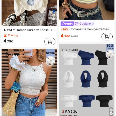
4
Coolane
Coolane Damen gestreiftes Crop Lässig T-Shirt mit Rundhalsausschnitt und Kurzarm
-24%
INAWLY Damen Kurzarm Loose Casual T-Shirt mit Schildkröten-, Muschel- und Blumenmuster
4
11 übrig
,76€
6,29€
4
,75€