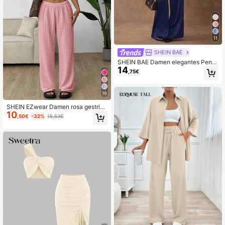
11
SHEIN BAE
SHEIN BAE Damen elegantes Pendl
14
er-Set aus einfarbigem plissiertem
,75€
asymmetrischem Trägertop und wei
ter Hose, Sommer
19
SHEIN EZwear Damen rosa gestrick
10
ter, eng anliegender Freizeitanzug
,50€
-32%
15,53€