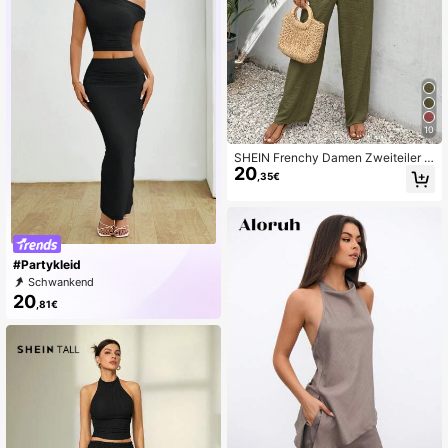
10
SHEIN Frenchy Damen Zweiteiler S
20
et mit loser Struktur und Unifarbe, lä
,35€
ssiger Zweiteiler, erdige Kleidung
#Partykleid
Schwankend
20
,81€