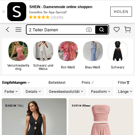
Zwei Teiler Damen
SHEIN - Damenmode online shoppen
×
Zweiteiler
HOLEN
Genießen Sie App-Special!
(10,830)
Zwei Teiler Damen Sommer
2 Teiler Damen
Sommer Outfit Damen
Zwei Teiler Damen
Verschiedenfa
Schwarz und
Rot-Weiß
Blau-Weiß
Schwarz
rbig
Weiss
Empfehlungen
Beliebtest
Preis
Filter
Farbe
Details
Gewebeelastizität
Passform
Länge