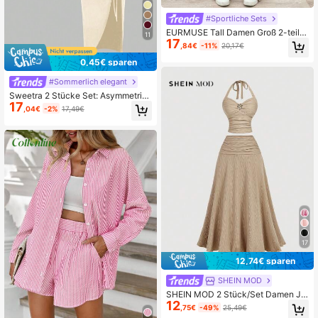
#Sportliche Sets
EURMUSE Tall Damen Groß 2-teilig
11
17
es Set aus Langarm-Oberteil mit Kn
,84€
-11%
20,17€
opfleiste und Lange Hose mit Vorde
rbindung, minimalistischer Lässig S
0,45€ sparen
ommer Outfit
#Sommerlich elegant
Sweetra 2 Stücke Set: Asymmetrisc
17
hes Kragenband Crop Top und plissi
,04€
-2%
17,49€
erter Schlitzrock
17
12,74€ sparen
SHEIN MOD
SHEIN MOD 2 Stück/Set Damen Ja
12
cquard Trägertop und Rock
,75€
-49%
25,49€