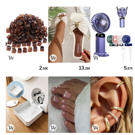
2
13
5
.58€
.38€
.87€