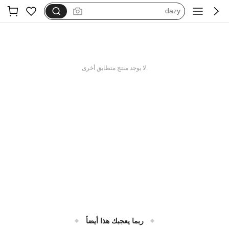
dazy
فستان اكمام طويله
بيجامات شتوية مقاس كبير
motf
.لا يوجد منتج متطابق أخرى
ربما يعجبك هذا أيضاً