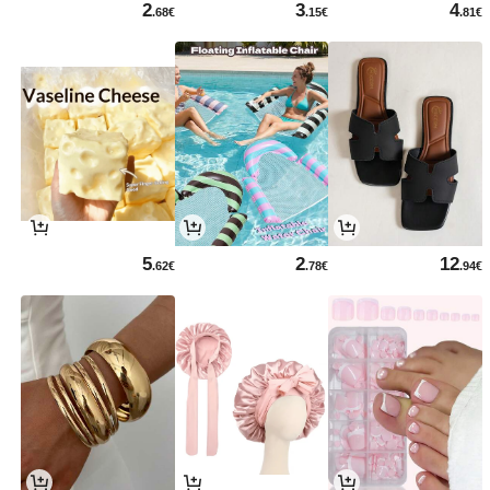
2
3
4
.68€
.15€
.81€
5
2
12
.62€
.78€
.94€