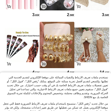
3
2
3
.65€
.98€
.58€
4
4
14
.51€
.60€
.42€
نستخدم ملفات تعريف الارتباط والتقنيات المماثلة على موقعنا الإلكتروني لتقديم الخدمة التي
تطلبها، وللسعي لتقديم أفضل تجربة ممكنة على الموقع. يمكنك "رفض الكل"، "قبول الكل"، أو
تعيين تفضيلات ملفات تعريف الارتباط الخاصة بك في أي وقت حسب اختيارك. من خلال تحديد
"قبول الكل"، سنقوم بتعيين جميع ملفات تعريف الارتباط الاختيارية، والتي تساعدنا في تحليل
الحركة المرورية، وتقديم وظائف محسّنة، وتخصيص المحتوى والإعلانات لتكملة تجربة التسوق
الخاصة بك مع SHEIN.
من خلال تحديد "رفض الكل"، ستسمح باستخدام ملفات تعريف الارتباط الضرورية فقط التي تجعل
موقعنا الإلكتروني يعمل. قد تتمكن من تعطيلها عن طريق تغيير إعدادات متصفحك، ولكن قد يؤثر