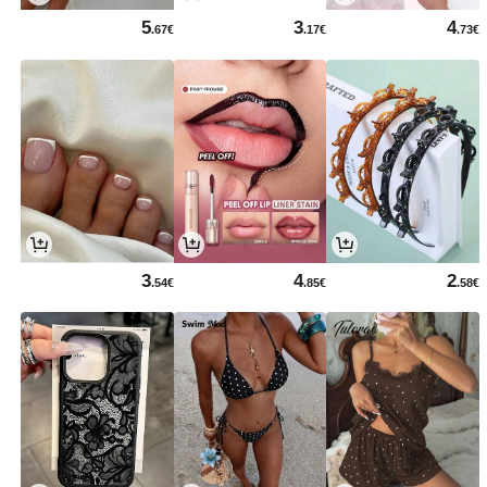
5
3
4
.67€
.17€
.73€
3
4
2
.54€
.85€
.58€