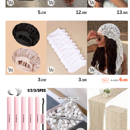
5
12
13
.23€
.49€
.36€
3
3
6
.03€
.38€
.08€
%1-
6.18€