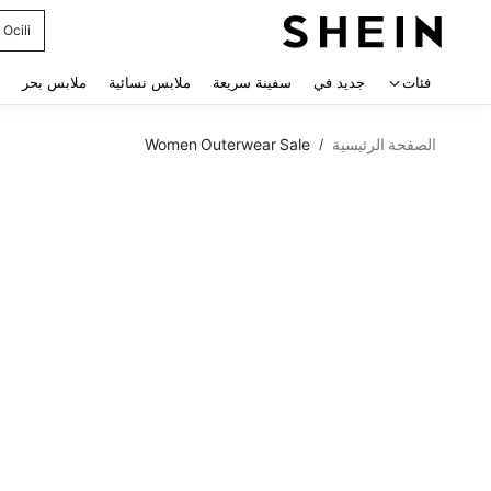
Ocili
 navigate search
فئات
جديد في
سفينة سريعة
ملابس نسائية
ملابس بحر
الصفحة الرئيسية
Women Outerwear Sale
/