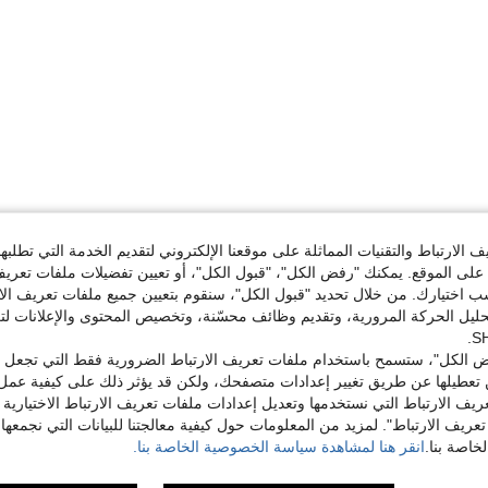
الارتباط والتقنيات المماثلة على موقعنا الإلكتروني لتقديم الخدمة التي تطلبه
لى الموقع. يمكنك "رفض الكل"، "قبول الكل"، أو تعيين تفضيلات ملفات تعريف
ختيارك. من خلال تحديد "قبول الكل"، سنقوم بتعيين جميع ملفات تعريف الارتب
حليل الحركة المرورية، وتقديم وظائف محسّنة، وتخصيص المحتوى والإعلانات لت
 الكل"، ستسمح باستخدام ملفات تعريف الارتباط الضرورية فقط التي تجعل مو
تعطيلها عن طريق تغيير إعدادات متصفحك، ولكن قد يؤثر ذلك على كيفية عمل 
ريف الارتباط التي نستخدمها وتعديل إعدادات ملفات تعريف الارتباط الاختيارية
تعريف الارتباط". لمزيد من المعلومات حول كيفية معالجتنا للبيانات التي نجمعها،
اصة بنا.
انقر هنا لمشاهدة سياسة الخصوصية الخاصة بنا.