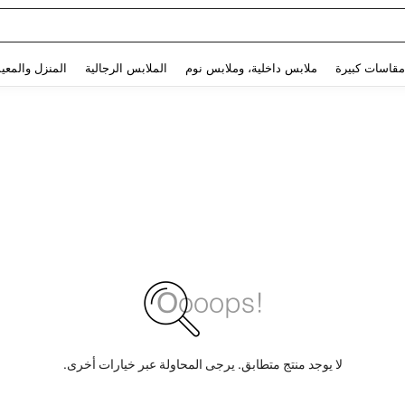
Use up and down arrow keys to البحث الأخير and البحث والعثور. Press Enter to select.
مقاسات كبيرة
ملابس داخلية، وملابس نوم
الملابس الرجالية
المنزل والمعي
لا يوجد منتج متطابق. يرجى المحاولة عبر خيارات أخرى.