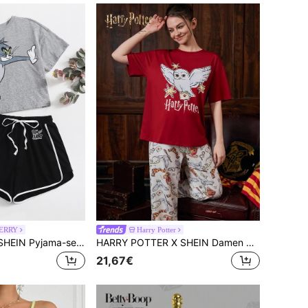
JERRY
Harry Potter
TOM & JERRY X SHEIN Pyjama-set Mit Cartoon-grafik Top Und Kurzer Delphin-hose
HARRY POTTER X SHEIN Damen Sommer Eule Rundhals Kurzarm Loose Burgund Hedwig Bedrucktes Muster T-Shirt und weiße Hose Pyjama Set, bequem und lässig für den Sommer Zuhause
21,67€