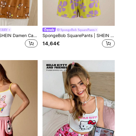
JERRY
SpongeBob SquarePants
TOM & JERRY X SHEIN Damen Cartoon-Muster Trägerhemd und Shorts Pyjama Set
SpongeBob SquarePants | SHEIN Damen Spaghetti-Träger Camisole und Shorts Pyjama Set
14,64€