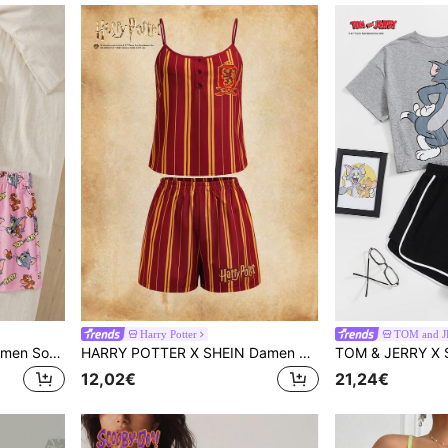
Harry Potter
TOM and 
TOM & JERRY X SHEIN Damen Sommer Pyjama Set mit witzigem Cartoon Buchstaben Muster an Träger Top und Shorts
HARRY POTTER X SHEIN Damen Spaghetti-Träger gestreifter ärmelloser Pyjama-Set, lässig, bequem und atmungsaktiv
12,02€
21,24€