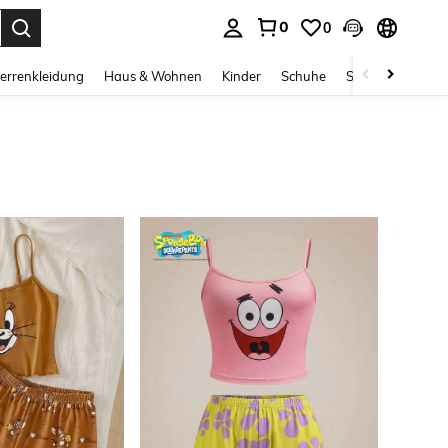
0
0
ess Enter to select.
errenkleidung
Haus & Wohnen
Kinder
Schuhe
Schmuck & Acces