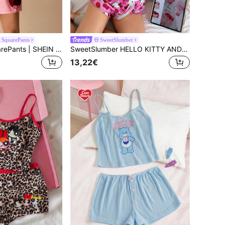
SquarePants
SweetSlumber
SpongeBob SquarePants | SHEIN Damen süßer Cartoon-Grafik Träger-Top und Shorts Pyjama Set, Sommer
SweetSlumber HELLO KITTY AND FRIENDS | SHEIN Süßes & niedliches Cartoon-Muster Camisole & Shorts Kontrastfarben Damen Pyjama Set
13,22€