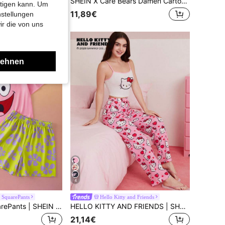
SHEIN X Care Bears Sommer Pyjama Set für Frauen, Muster mit Cartoon-Muster, bestehend aus Träger-Top und Shorts
SHEIN X Care Bears Damen Cartoon-Muster Camisole & Shorts Pyjama Set
htigen kann. Um
11,89€
nstellungen
ir die von uns
lehnen
4
SquarePants
Hello Kitty and Friends
SpongeBob SquarePants | SHEIN Damen süßes Cartoon-Muster Rundhals Kurzarm Top und Blumenmuster Shorts Pyjama Set
HELLO KITTY AND FRIENDS | SHEIN Damen süßer Cartoon Katze Schleife Muster weiße Träger Top & rosa Hose Pyjama Set, Y2K, süß, täglich, Zuhause, Lässig, Sommer
21,14€