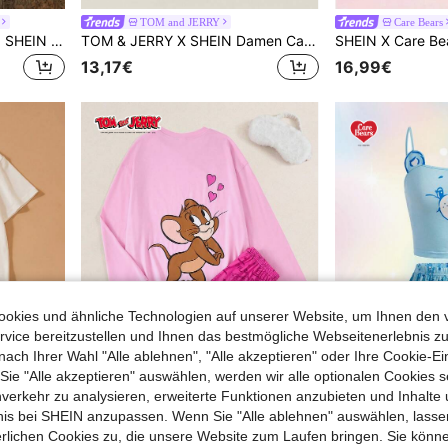
TOM and JERRY
Care Bears
SpongeBob SquarePants | SHEIN Damen Casual Buchstaben & Cartoon Muster Trägerhemd Nachthemd, Sommer
TOM & JERRY X SHEIN Damen Cartoon-Muster Trägerhemd und modische Shorts Pyjama Set, Loungewear
13,17€
16,99€
okies und ähnliche Technologien auf unserer Website, um Ihnen den 
vice bereitzustellen und Ihnen das bestmögliche Webseitenerlebnis zu
nach Ihrer Wahl "Alle ablehnen", "Alle akzeptieren" oder Ihre Cookie-Ei
e "Alle akzeptieren" auswählen, werden wir alle optionalen Cookies s
nverkehr zu analysieren, erweiterte Funktionen anzubieten und Inhalte
bnis bei SHEIN anzupassen. Wenn Sie "Alle ablehnen" auswählen, lassen
TOM and JERRY
Care Bears
erlichen Cookies zu, die unsere Website zum Laufen bringen. Sie könne