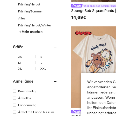
Frühling/Herbst
SpongeBob SquarePants
Frühling/Sommer
14,69€
Alles
Frühling/Herbst/Winter
Mehr ansehen
Größe
XS
S
M
L
XL
XXL
Ärmellänge
Wir verwenden Co
angeforderten Ser
Kurzärmelig
können jederzeit 
anpassen. Wenn Si
Ärmellos
helfen, den Date
Langärmelig
Ihr Einkaufserle
GARFIELD
Ärmel mit Länge bis zum H
unbedingt erford