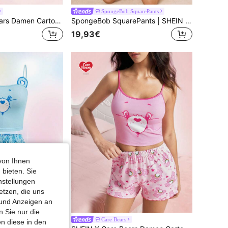
SpongeBob SquarePants
SHEIN X Care Bears Damen Cartoon Muster Trägerhemd & Hose mit elastischem Bund Pyjama Set
SpongeBob SquarePants | SHEIN Damen Cartoon-Muster Kurzarm Top und Shorts Casual Loungewear Pyjama Set
19,93€
von Ihnen
 bieten. Sie
nstellungen
etzen, die uns
 und Anzeigen an
 Sie nur die
Care Bears
n diese in den