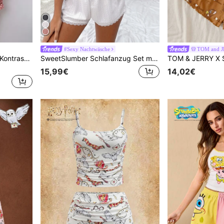
#Sexy Nachtwäsche
TOM and 
SHEIN Leopard Jacquard Kontrast Paspel Satin Bluse & Shorts Pyjama Set
SweetSlumber Schlafanzug Set mit Spitzenbesatz, Schleife vorne und Camisole Top und Shorts, weiß
15,99€
14,02€