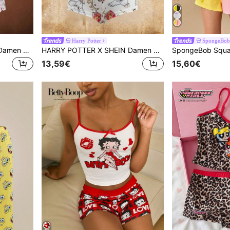
Harry Potter
SpongeBob 
HARRY POTTER X SHEIN Damen Pyjama Set mit Buchstaben-Muster Camisole Top und Shorts
HARRY POTTER X SHEIN Damen bequemes Eulenmuster Cami Top und Shorts Pyjama Set, Sommer Pyjama Shorts Set Damen Damen Pyjama Shorts Set Lingerie Schlafanzug Set Pyjama Set Sexy
13,59€
15,60€