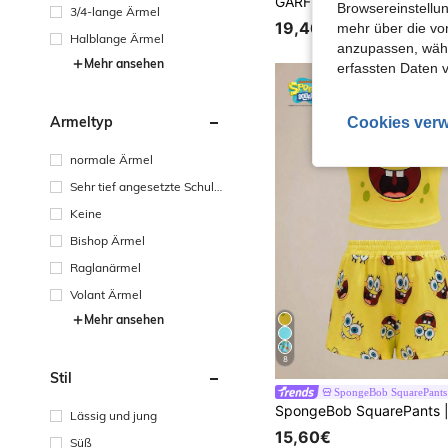
andgelenk
Browsereinstellun
3/4-lange Ärmel
19,46€
mehr über die vo
Halblange Ärmel
anzupassen, wähle
Mehr ansehen
erfassten Daten 
Ärmeltyp
Cookies verw
normale Ärmel
Sehr tief angesetzte Schult
erpartie
Keine
Bishop Ärmel
Raglanärmel
Volant Ärmel
Mehr ansehen
8
Stil
SpongeBob SquarePants
Lässig und jung
15,60€
Süß