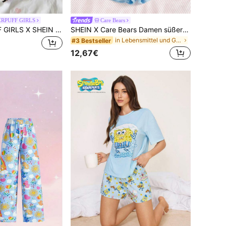
RPUFF GIRLS
Care Bears
THE POWERPUFF GIRLS X SHEIN Damen Leopardenmuster Cartoon Grafik Cami Top und Shorts Lässig Alltag Haus Pyjama Set
SHEIN X Care Bears Damen süßer Bären-Muster Träger-Top und Shorts Pyjama Set, Sommer
in Lebensmittel und Getränke Damen Nachtwäsche
#3 Bestseller
12,67€