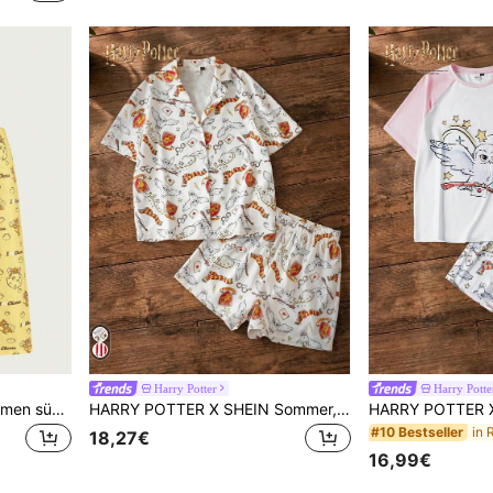
Harry Potter
Harry Potte
TOM & JERRY X SHEIN Damen süßer Cartoon Buchstaben Muster Camisole Top und Hose mit elastischem Bund und weitem Bein Pyjama Set, Sommer
HARRY POTTER X SHEIN Sommer, Damenpyjama-Set, Ravenclaw, Lässig zuhause, täglich, Cartoon Muster
#10 Bestseller
18,27€
16,99€