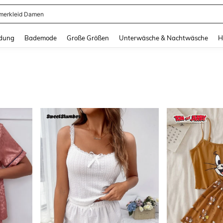
erkleid Damen
and down arrow keys to navigate search Zuletzt gesucht and Suche und Finde. Pr
dung
Bademode
Große Größen
Unterwäsche & Nachtwäsche
H