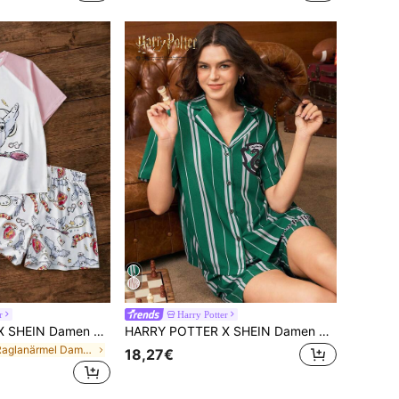
r
Harry Potter
HARRY POTTER X SHEIN Damen Minimalistisches bedrucktes Kurzarm Top und Shorts Pyjama Set
HARRY POTTER X SHEIN Damen grün gestreifter Pyjama-Set mit locker sitzendem Lässig-Shirt mit Abzeichen-Grafik und Shorts, Schulanfang
in Raglanärmel Damen Nachtwäsche
18,27€