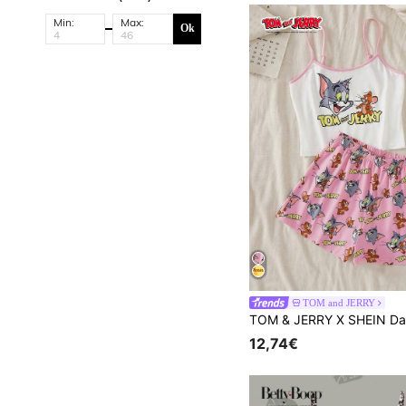
Min:
Max:
Ok
TOM and JERRY
12,74€