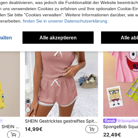
GARFIELD | SHEIN Damen Cartoon-Muster Kurzarm-Top und Shorts Pyjama-Set
TOM & JERRY X SHEIN Damen Cartoon Muster Langarm Top & Hose Pyjama Set, Winterkleidung
gen deaktivieren, was jedoch die Funktionalität der Website beeinträc
25,92€
13,17€
n uns verwendeten Cookies zu erfahren und Ihre optionalen Cookie-Ei
n Sie bitte "Cookies verwalten". Weitere Informationen darüber, wie w
verarbeiten,
finden Sie in unserer Datenschutzerklärung.
alten
Alle akzeptieren
Alle ab
SHEIN Gestricktes gestreiftes Spitzenbesatz Träger-Top und Shorts Damen Pyjama Set Loungewear Set
SpongeBob 
SpongeBob SquarePants | SHEIN Damen süßes Cartoon-Muster Trägerhemd und Shorts Pyjama Set, bequem
14,99€
22,49€