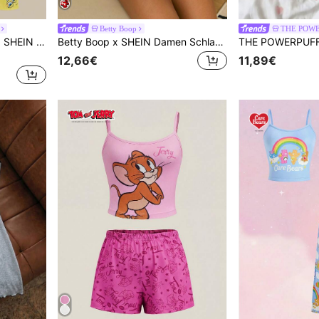
Betty Boop
THE POWE
SpongeBob SquarePants | SHEIN Damen Pyjama Set mit Cartoon Muster bestehend aus Trägerhemd und langer Hose
Betty Boop x SHEIN Damen Schlafanzug Set mit Schleifendekor bestehend aus Trägerhemd und Shorts
12,66€
11,89€