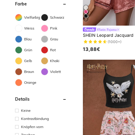
Farbe
Vielfarbig
Schwarz
7
Weiss
Pink
#Satin Pajama
Blau
Grau
(1000+)
13,88€
Grün
Rot
Gelb
Khaki
Braun
Violett
Orange
Details
Keine
Kontrastbindung
Knöpfen vorn
Taschen