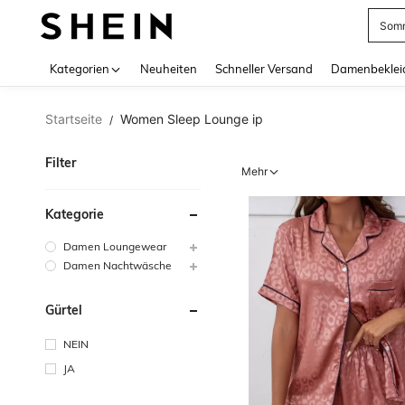
Somm
Use up 
Kategorien
Neuheiten
Schneller Versand
Damenbeklei
Startseite
Women Sleep Lounge ip
/
Filter
Mehr
Kategorie
Damen Loungewear
Damen Nachtwäsche
Gürtel
NEIN
JA