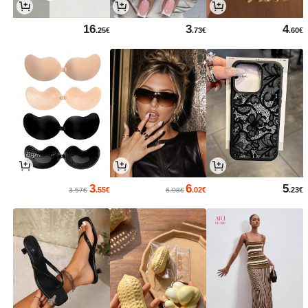
16
3
4
.25€
.73€
.60€
3
6
5
.55€
.02€
.23€
3.57€
6.08€