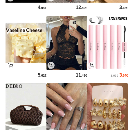
4
12
3
.04€
.49€
.18€
5
11
3
.62€
.49€
.64€
3.65€