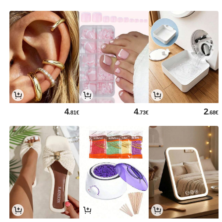
4
4
2
.81€
.73€
.68€