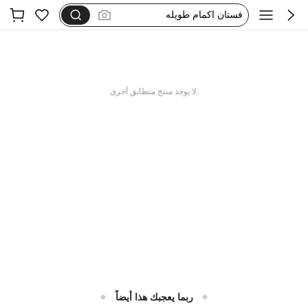
dazy
motf
فستان استقبال
فستان يخفي الكرش
.لا يوجد منتج متطابق أخرى
ربما يعجبك هذا أيضاً