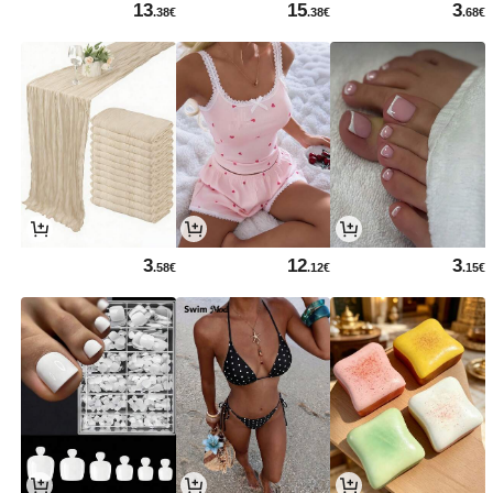
13
15
3
.38€
.38€
.68€
3
12
3
.58€
.12€
.15€