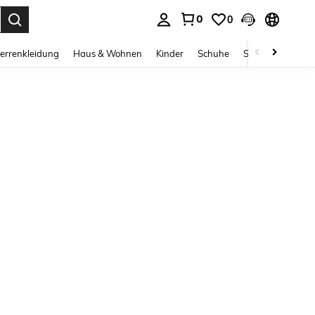
0
0
ess Enter to select.
errenkleidung
Haus & Wohnen
Kinder
Schuhe
Schmuck & Acces