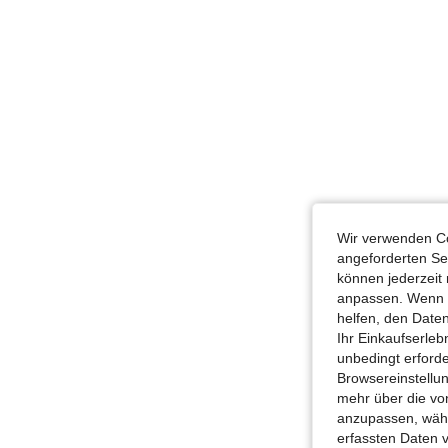
Wir verwenden Co
angeforderten Ser
können jederzeit 
anpassen. Wenn Si
helfen, den Date
Ihr Einkaufserle
unbedingt erford
Browsereinstellun
mehr über die vo
anzupassen, wähle
erfassten Daten 