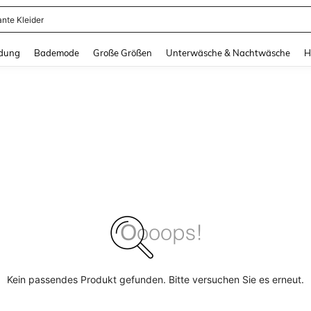
ante Kleider
and down arrow keys to navigate search Zuletzt gesucht and Suche und Finde. Pr
dung
Bademode
Große Größen
Unterwäsche & Nachtwäsche
H
Kein passendes Produkt gefunden. Bitte versuchen Sie es erneut.