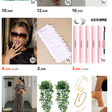
10
12
16
,68€
,84€
,25€
6
3
3
,02€
,38€
,64€
6,08€
3,65€