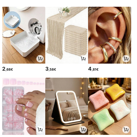
2
3
4
,68€
,58€
,81€