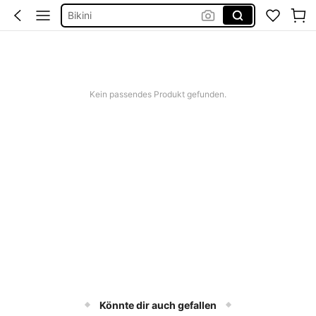
Bikini
Bikini Set Damen
Festival Outfit Damen
Squishies
Kein passendes Produkt gefunden.
Könnte dir auch gefallen