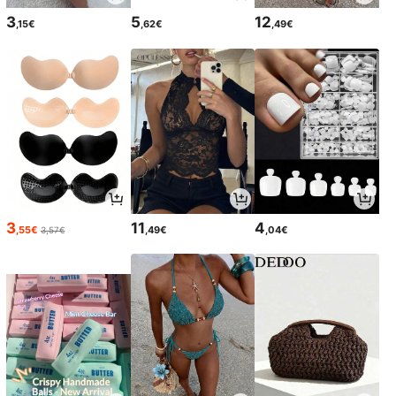
3
5
12
,15€
,62€
,49€
3
11
4
,55€
,49€
,04€
3,57€