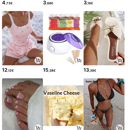
4
3
3
,73€
,68€
,18€
12
15
13
,12€
,38€
,38€