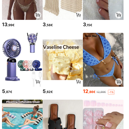
13
3
3
,99€
,58€
,15€
5
5
12
,87€
,62€
,86€
12,99€
-1%