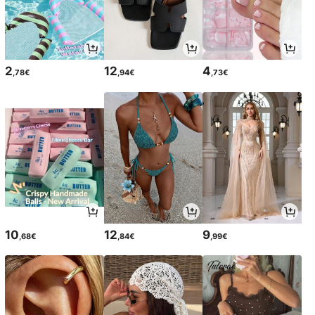
2
12
4
,78€
,94€
,73€
10
12
9
,68€
,84€
,99€