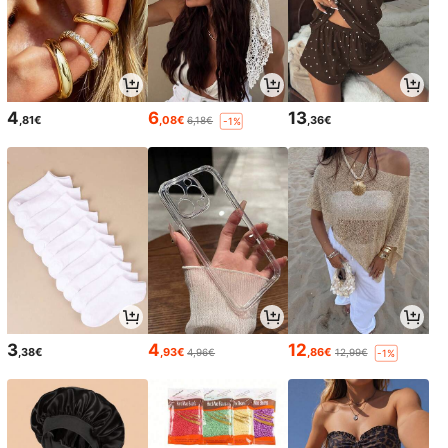
4
6
13
,81€
,08€
,36€
6,18€
-1%
3
4
12
,38€
,93€
,86€
4,96€
12,99€
-1%