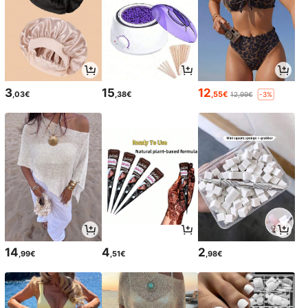
3
15
12
,03€
,38€
,55€
12,99€
-3%
14
4
2
,99€
,51€
,98€