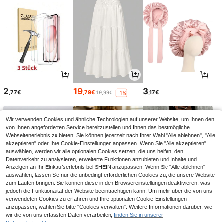
2
19
3
,77€
,79€
,17€
19,99€
-1%
Wir verwenden Cookies und ähnliche Technologien auf unserer Website, um Ihnen den
von Ihnen angeforderten Service bereitzustellen und Ihnen das bestmögliche
Webseitenerlebnis zu bieten. Sie können jederzeit nach Ihrer Wahl "Alle ablehnen", "Alle
akzeptieren" oder Ihre Cookie-Einstellungen anpassen. Wenn Sie "Alle akzeptieren"
auswählen, werden wir alle optionalen Cookies setzen, die uns helfen, den
Datenverkehr zu analysieren, erweiterte Funktionen anzubieten und Inhalte und
Anzeigen an Ihr Einkaufserlebnis bei SHEIN anzupassen. Wenn Sie "Alle ablehnen"
auswählen, lassen Sie nur die unbedingt erforderlichen Cookies zu, die unsere Website
zum Laufen bringen. Sie können diese in den Browsereinstellungen deaktivieren, was
jedoch die Funktionalität der Website beeinträchtigen kann. Um mehr über die von uns
verwendeten Cookies zu erfahren und Ihre optionalen Cookie-Einstellungen
22
3
13
anzupassen, wählen Sie bitte "Cookies verwalten". Weitere Informationen darüber, wie
,99€
,08€
,99€
wir die von uns erfassten Daten verarbeiten,
finden Sie in unserer