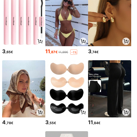
3
11
3
,65€
,87€
,74€
11,99€
-1%
4
3
11
,78€
,55€
,84€