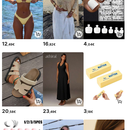
12
16
4
,49€
,82€
,04€
20
23
3
,58€
,49€
,18€