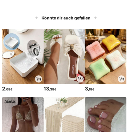
Könnte dir auch gefallen
2
13
3
,68€
,38€
,18€