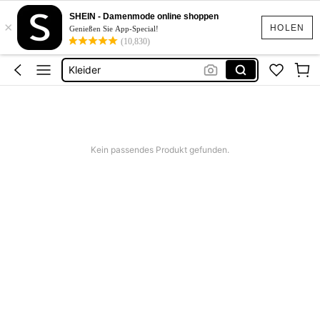
Sommerkleider Für Damen
SHEIN - Damenmode online shoppen
×
Bikini
HOLEN
Genießen Sie App-Special!
(10,830)
Kleider
Sommer Kleider
Zwei Teiler Damen
Sommerkleider Für Damen
Bikini
Kein passendes Produkt gefunden.