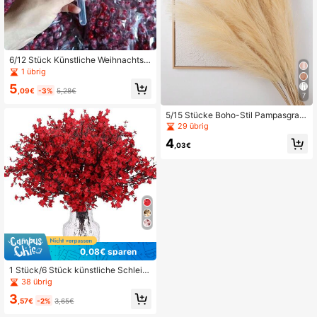
6/12 Stück Künstliche Weihnachtsb
eeren Weihnachts-Winterfrost rote
1 übrig
Beerenzweige für Weihnachtsbaum
5
Kranz Girlande DIY Basteln Zuhaus
,09€
-3%
5,28€
7
e Hochzeit Party Themenparty Zus
ammenkunft Feiertag Aufhängen B
5/15 Stücke Boho-Stil Pampasgras
aum Feier Heim Dekorationen, Sze
Deko mit fedeähnlicher Textur, Bau
29 übrig
nen Dekoration, Valentinstag, Gesc
ernhaus Hochzeit Heim Dekoration
henk
4
für Wohnzimmer/Schlafzimmer, nat
,03€
ürlicher Stil Tischdeko Geschenk G
eburtstag Abschluss Vase Raum De
koration Blumenvase Glasvase
0,08€ sparen
1 Stück/6 Stück künstliche Schleier
kraut Blumenstrauß, Hochzeitsdeko
38 übrig
ration, Vase Dekoration für Zuhaus
3
e, Restaurant, Schlafzimmer, Badez
,57€
-2%
3,65€
immer, Valentinstag, Neujahr Dekor