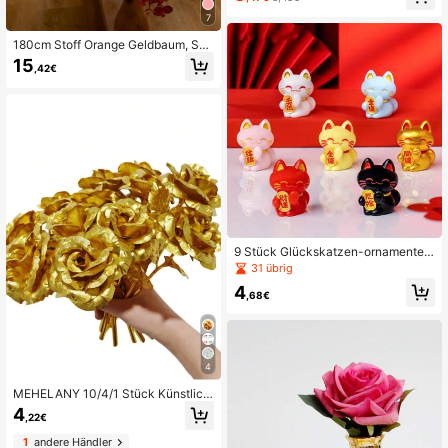
Münzen, Qing-Dynastie Glücksmün
zen und Quaste, für Zuhause, Wohn
7
zimmer, Büro Dekoration, Party- un
d Feiertagsdekoration wie Valentins
180cm Stoff Orange Geldbaum, Sch
tag, Chinesisches Neujahrsfest und
leierkraut Girlande mit Stern Deko f
15
,42€
Ostern, Heimdekoration, Zimmerde
ür Herbst, geeignet für Party und Ho
koration, Wanddekoration
chzeitstisch Dekorationen, Valentin
stag, Geschenk
9 Stück Glückskatzen-ornamente,
Weihnachtsgeschenk, Frühlingsfest
31 übrig
-figuren, Frühlingsfest-dekoration,
4
Glückskatzen-miniaturdekoration,
,68€
Chinesisches Neujahr, Mondneujah
r
4
MEHELANY 10/4/1 Stück Künstlich
e Blumen, Künstliche Rosen, PVC M
4
,22€
aterial mit Stiel Künstliche Blumen,
Goldene Kunststoff Künstliche Blum
1
andere Händler