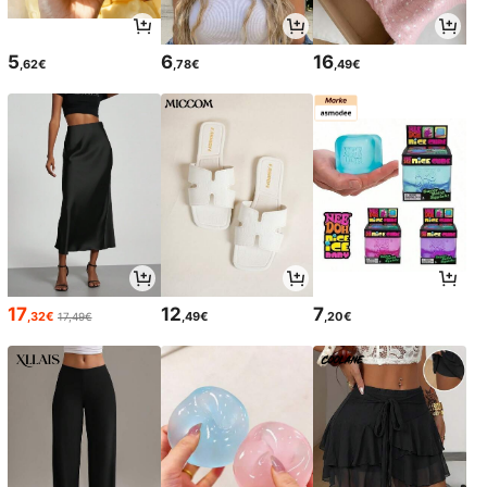
5
6
16
,62€
,78€
,49€
17
12
7
,32€
,49€
,20€
17,49€